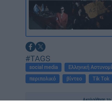
#TAGS
social media
Ελληνική Αστυνομ
περιπολικό
βίντεο
Tik Tok
Ακολούθησε το 
Live όλες οι εξελίξεις λεπτό προς