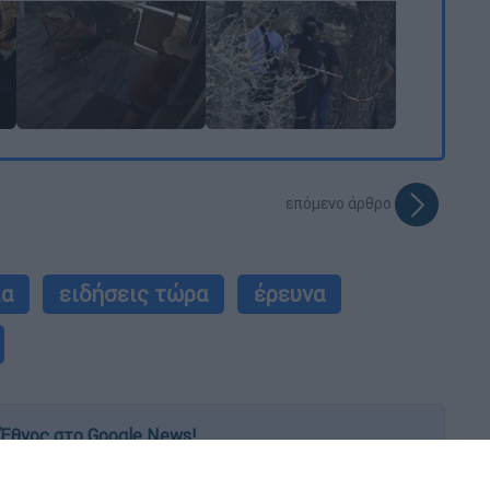
επόμενο άρθρο
ία
ειδήσεις τώρα
έρευνα
Έθνος στο Google News!
 λεπτό, με την υπογραφή του www.ethnos.gr