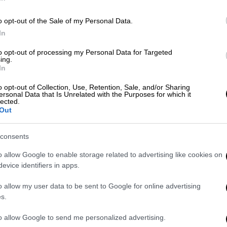
o opt-out of the Sale of my Personal Data.
In
to opt-out of processing my Personal Data for Targeted
δεν έχει διευκρινιστεί αν είναι γνήσιο,
ing.
ναι σαφές, ακόμα, εάν κάποια από τα
In
υτοκινήτου είναι αστυνομικοί. Σύμφωνα με
o opt-out of Collection, Use, Retention, Sale, and/or Sharing
 Αρχηγείο της Ελληνικής Αστυνομίας
ersonal Data that Is Unrelated with the Purposes for which it
lected.
εχόμενο βίντεο, που έχει αναρτηθεί σε
Out
αρήχθη σε ιστοσελίδα του διαδικτύου.
consents
ι τραβηγμένο από το εσωτερικό ενός
o allow Google to enable storage related to advertising like cookies on
εργοποιεί τις σειρήνες και περνάει ένα
evice identifiers in apps.
αι γυναικείες φωνές από τα πίσω
o allow my user data to be sent to Google for online advertising
s.
to allow Google to send me personalized advertising.