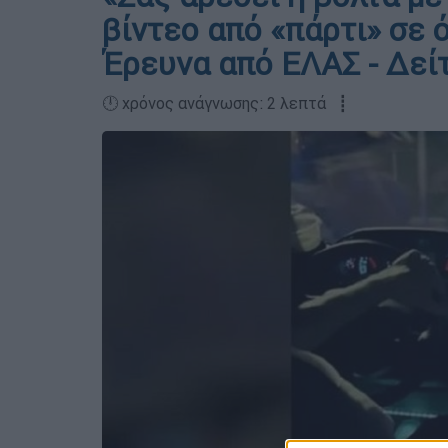
βίντεο από «πάρτι» σε 
Έρευνα από ΕΛΑΣ - Δείτ
🕛 χρόνος ανάγνωσης: 2 λεπτά ┋