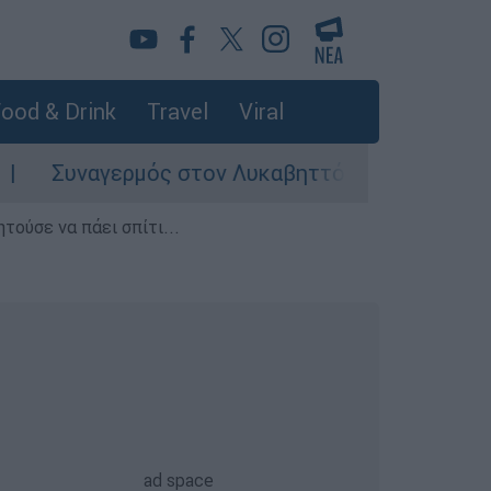
ood & Drink
Travel
Viral
αγερμός στον Λυκαβηττό: Σορός σε προχωρημέν
τούσε να πάει σπίτι...