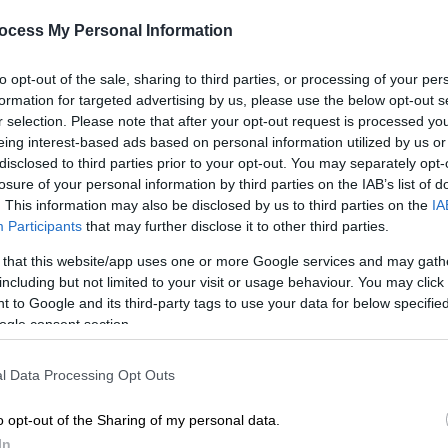
ocess My Personal Information
to opt-out of the sale, sharing to third parties, or processing of your per
formation for targeted advertising by us, please use the below opt-out s
r selection. Please note that after your opt-out request is processed y
eing interest-based ads based on personal information utilized by us or
disclosed to third parties prior to your opt-out. You may separately opt-
losure of your personal information by third parties on the IAB’s list of
. This information may also be disclosed by us to third parties on the
IA
Participants
that may further disclose it to other third parties.
 το ΕΘΝΟΣ στη Google
 that this website/app uses one or more Google services and may gath
including but not limited to your visit or usage behaviour. You may click 
cial media
κάνει
βίντεο
που ανέβηκε στο
 to Google and its third-party tags to use your data for below specifi
ικό
περιπολικού
της
Ελληνικής Αστυνομίας.
ogle consent section.
εί από πρόσωπο στα πίσω καθίσματα,
ι
φωτάκια neon
και επικρατεί μία
εύθυμη
l Data Processing Opt Outs
υ πρέπει να είναι τέσσερα άτομα. Το
ο ενώ αίσθηση προκαλεί το γεγονός ότι,
o opt-out of the Sharing of my personal data.
ομο που φορά μπλούζα με την ελληνική
In