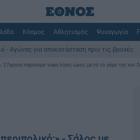
λάδα
Κόσμος
Αθλητισμός
Ψυχαγωγία
F
νας για αποκατάσταση πριν τις βροχές
Συν
 27χρονη παρέσυρε νύφη λίγες ώρες μετά το γάμο της και ζη
 περιπολικό;» - Σάλος με