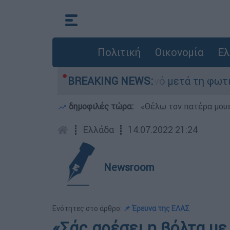
Πολιτική
Οικονομία
Ελ
τίποτα» στο Πόρτο Γερμανό μετά τη φωτιά - Αγώ
BREAKING NEWS:
δημοφιλές τώρα:
«Θέλω τον πατέρα μου»:
┋
Ελλάδα
┋
14.07.2022 21:24
Newsroom
Ενότητες στο άρθρο:
📌 Έρευνα της ΕΛΑΣ
«Σάς αρέσει η βόλτα με