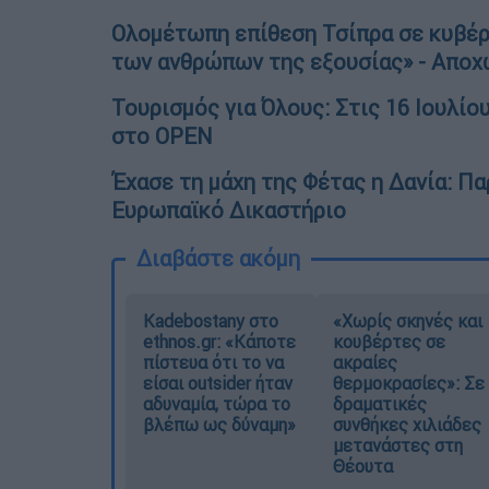
Ολομέτωπη επίθεση Τσίπρα σε κυβέρ
των ανθρώπων της εξουσίας» - Αποχ
Τουρισμός για Όλους: Στις 16 Ιουλίου
στο OPEN
Έχασε τη μάχη της Φέτας η Δανία: Π
Ευρωπαϊκό Δικαστήριο
Διαβάστε ακόμη
Kadebostany στο
«Χωρίς σκηνές και
ethnos.gr: «Κάποτε
κουβέρτες σε
πίστευα ότι το να
ακραίες
είσαι outsider ήταν
θερμοκρασίες»: Σε
αδυναμία, τώρα το
δραματικές
βλέπω ως δύναμη»
συνθήκες χιλιάδες
μετανάστες στη
Θέουτα