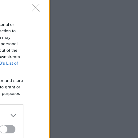
sonal or
ection to
ou may
 personal
out of the
 downstream
B’s List of
er and store
to grant or
ed purposes