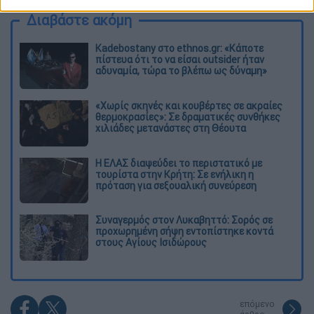
Διαβάστε ακόμη
Kadebostany στο ethnos.gr: «Κάποτε
πίστευα ότι το να είσαι outsider ήταν
αδυναμία, τώρα το βλέπω ως δύναμη»
«Χωρίς σκηνές και κουβέρτες σε ακραίες
θερμοκρασίες»: Σε δραματικές συνθήκες
χιλιάδες μετανάστες στη Θέουτα
Η ΕΛΑΣ διαψεύδει το περιστατικό με
τουρίστα στην Κρήτη: Σε ενήλικη η
πρόταση για σεξουαλική συνεύρεση
Συναγερμός στον Λυκαβηττό: Σορός σε
προχωρημένη σήψη εντοπίστηκε κοντά
στους Αγίους Ισιδώρους
επόμενο