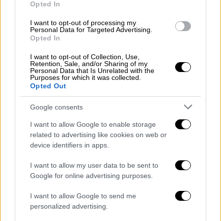
Opted In
μπορούν να υποβάλουν το Παράλληλο
Μηχανογραφικό Δελτίο (ΠΜΔ) για τα
I want to opt-out of processing my
Personal Data for Targeted Advertising.
Δημόσια ΙΕΚ, στην ίδια ηλεκτρονική
Opted In
διεύθυνση.
I want to opt-out of Collection, Use,
Retention, Sale, and/or Sharing of my
Οι υποψήφιοι δεν έχουν περιορισμό στο
Personal Data that Is Unrelated with the
πλήθος Ι.Ε.Κ. και ειδικοτήτων που μπορούν
Purposes for which it was collected.
Opted Out
να επιλέξουν κατά τη συμπλήρωση του
παράλληλου μηχανογραφικού δελτίου.
Google consents
Από φέτος, είναι αυξημένες οι ειδικότητες
I want to allow Google to enable storage
related to advertising like cookies on web or
αλλά και οι θέσεις στις οποίες θα έχουν
device identifiers in apps.
πρόσβαση οι υποψήφιοι μέσω Παράλληλου
Μηχανογραφικού Δελτίου, στο πλαίσιο της
I want to allow my user data to be sent to
διαρκούς προσπάθειας του
Υπουργείου
Google for online advertising purposes.
Παιδείας
και Θρησκευμάτων για την
I want to allow Google to send me
αναβάθμιση και ανάδειξη της
personalized advertising.
Επαγγελματικής Εκπαίδευσης και