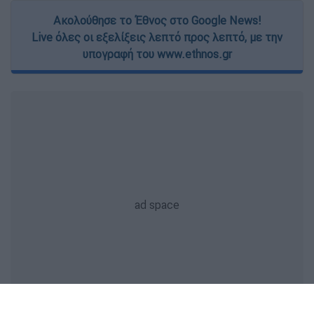
Ακολούθησε το Έθνος στο Google News!
Live όλες οι εξελίξεις λεπτό προς λεπτό, με την
υπογραφή του www.ethnos.gr