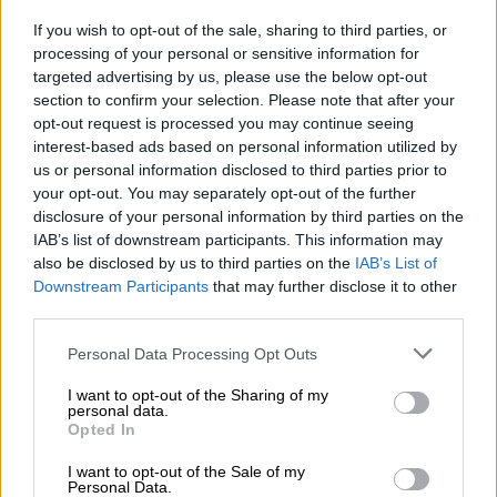
και να αποθηκεύσουν στον υπολογιστή τους
If you wish to opt-out of the sale, sharing to third parties, or
το υποβληθέν οριστικοποιημένο
processing of your personal or sensitive information for
Μηχανογραφικό
(που θα έχει αποκτήσει
targeted advertising by us, please use the below opt-out
αυτόματα και αριθμό πρωτοκόλλου), ώστε
section to confirm your selection. Please note that after your
opt-out request is processed you may continue seeing
ανά πάσα στιγμή να μπορούν να δουν τις
interest-based ads based on personal information utilized by
τελικές προτιμήσεις τους.
us or personal information disclosed to third parties prior to
your opt-out. You may separately opt-out of the further
Για οποιαδήποτε πληροφορία, υποστήριξη,
disclosure of your personal information by third parties on the
απόκτηση password ή χρήση υπολογιστή που
IAB’s list of downstream participants. This information may
τυχόν δεν διαθέτουν, οι υποψήφιοι
also be disclosed by us to third parties on the
IAB’s List of
Downstream Participants
that may further disclose it to other
θα
μπορούν να απευθυνθούν στα Λύκειά
third parties.
τους, τα οποία θα είναι ανοιχτά την Δευτέρα
18 Ιουλίου 2022.
Please note that this website/app uses one or more Google
Personal Data Processing Opt Outs
services and may gather and store information including but
Μέσα στην ίδια αποκλειστική προθεσμία,
not limited to your visit or usage behaviour. You may click to
I want to opt-out of the Sharing of my
personal data.
grant or deny consent to Google and its third-party tags to
δηλαδή μέχρι και την Δευτέρα (18/07) και
Opted In
use your data for below specified purposes in below Google
ώρα 24:00, με τον ίδιο προσωπικό κωδικό
consent section.
I want to opt-out of the Sale of my
ασφαλείας (password), οι υποψήφιοι
Personal Data.