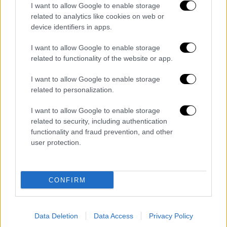
Κατάρτισης.
I want to allow Google to enable storage
related to analytics like cookies on web or
ΟΛΕΣ ΟΙ ΕΙΔΗΣΕΙΣ
device identifiers in apps.
Power Pass: Ξεκίνησαν οι πληρωμές –
I want to allow Google to enable storage
related to functionality of the website or app.
Μπαίνουν τα χρήματα στους λογαριασμούς
των δικαιούχων
I want to allow Google to enable storage
related to personalization.
Καμπανάκι από ΔΝΤ στις κεντρικές
τράπεζες να αυξήσουν γρήγορα τα επιτόκια
I want to allow Google to enable storage
related to security, including authentication
Ποδαρικό για το MyAuto: Τι είναι ο
functionality and fraud prevention, and other
user protection.
ηλεκτρονικός φάκελος αυτοκινήτου – Πώς
θα λειτουργεί η ψηφιακή μεταβίβαση
αυτοκινήτων
CONFIRM
Το σχέδιο του Πούτιν για να γονατίσει την
Ευρώπη: Η ασφυξία με το φυσικό αέριο και
Data Deletion
Data Access
Privacy Policy
τα σιτηρά – Τι αναφέρει το Politico