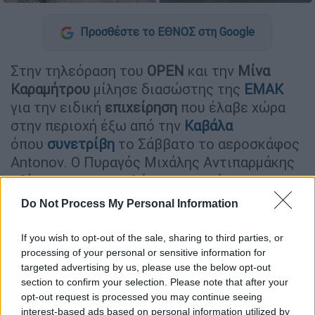
Προσθέστε το ΕΘΝΟΣ στη Google
Στην τηλεόραση του
OPEN
και την
Μίνα
Καραμήτρου
μίλησε διασώστης της
ΕΜΑΚ
για την ειδική
επιχείρηση
που έλαβε χώρα
στην περιοχή έξω από την
Καβάλα
όπου
συνετρίβη
το Σάββατο το αεροσκάφος
Antonov. Ο Πυραγός Μιχάλης Αντιπαρμάκης
εξήγησε για ποιον λόγο αποφασίστηκε να
εκτελεστεί το αυστηρότερο πρωτόκολλο
Do Not Process My Personal Information
και αναφέρθηκε στην διαδικασία που
ακολουθήθηκε και στους μεγαλύτερους
If you wish to opt-out of the sale, sharing to third parties, or
κινδύνους
που
αντιμετώπισε
η
ομάδα
.
processing of your personal or sensitive information for
targeted advertising by us, please use the below opt-out
«Επιλέξαμε το είδος της
στολής
το οποίο
section to confirm your selection. Please note that after your
opt-out request is processed you may continue seeing
ήταν απαραίτητο, με
αναπνευστικές
interest-based ads based on personal information utilized by