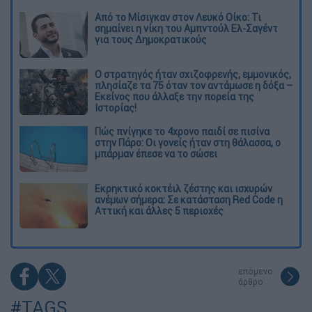
Από το Μίσιγκαν στον Λευκό Οίκο: Τι
σημαίνει η νίκη του Αμπντούλ Ελ-Σαγέντ
για τους Δημοκρατικούς
O στρατηγός ήταν σχιζοφρενής, εμμονικός,
πλησίαζε τα 75 όταν τον αντάμωσε η δόξα –
Εκείνος που άλλαξε την πορεία της
Ιστορίας!
Πώς πνίγηκε το 4χρονο παιδί σε πισίνα
στην Πάρο: Οι γονείς ήταν στη θάλασσα, ο
μπάρμαν έπεσε να το σώσει
Εκρηκτικό κοκτέιλ ζέστης και ισχυρών
ανέμων σήμερα: Σε κατάσταση Red Code η
Αττική και άλλες 5 περιοχές
επόμενο
άρθρο
#TAGS