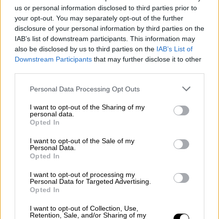
συσκευές
και ειδικό
εξοπλισμό
και
ειδικές
us or personal information disclosed to third parties prior to
στολές. Μπήκαμε στο χώρο αφού
your opt-out. You may separately opt-out of the further
διασφαλίσαμε ότι ο
διάδρομος
είναι
disclosure of your personal information by third parties on the
IAB’s list of downstream participants. This information may
ασφαλής και μεταφέραμε τα θύματσα σε ένα
also be disclosed by us to third parties on the
IAB’s List of
ασφαλή χώρο όπου έγινε η απολύμανσή
Downstream Participants
that may further disclose it to other
τους. Απολυμάνθηκε το προσωπικό που
third parties.
μπήκε στο σημείο συντριβής και βγήκαν όλοι
Please note that this website/app uses one or more Google
Personal Data Processing Opt Outs
καθαροί μετά την απολύμανση» είπε ο κ.
services and may gather and store information including but
Αντιπαρμάκης στο OPEN.
not limited to your visit or usage behaviour. You may click to
I want to opt-out of the Sharing of my
personal data.
grant or deny consent to Google and its third-party tags to
Opted In
Στην συνέχεια, σε ερώτηση της
use your data for below specified purposes in below Google
δημοσιογράφου
για το ποιος ήταν ο
consent section.
I want to opt-out of the Sale of my
Personal Data.
μεγαλύτερος κίνδυνος που είχε να
Opted In
αντιμετωπίσει
η
ΕΜΑΚ
σε αυτή την
επιχείρηση
ανέφερε
πως «ήταν η ποσότητα
I want to opt-out of processing my
Personal Data for Targeted Advertising.
των πυρομαχικών η οποία υπήρχε μέσα στο
Opted In
αεροσκάφος πριν την συντριβή. Γιατί μετά
I want to opt-out of Collection, Use,
την συντριβή όπως καταλαβαίνετε κάποια
Retention, Sale, and/or Sharing of my