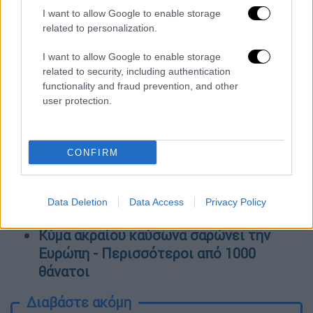
I want to allow Google to enable storage
στην ενημέρωση από το πλήρωμα -
related to personalization.
Ακόμα και την ύστατη ώρα δεν υπήρξε
αναφορά για το φορτίο
I want to allow Google to enable storage
Φυσικό αέριο: Η συμφωνία ΕΕ-
related to security, including authentication
functionality and fraud prevention, and other
Αζερμπαϊτζάν αυξάνει τις ροές στη Ν.Α.
user protection.
Ευρώπη
Reuters: Η Gazprom σταματά
παραδόσεις φυσικού αερίου στην
CONFIRM
Ευρώπη - Ενημέρωσε ήδη έναν «πελάτη»
Υπόθεση Άλκη Καμπανού: Σε δίκη για
ανθρωποκτονία με δόλο και οι 12
Data Deletion
Data Access
Privacy Policy
κατηγορούμενοι
Κύμα ακραίου καύσωνα σαρώνει την
Ευρώπη - Περισσότεροι από 1000
θάνατοι
Διαβάστε ακόμη