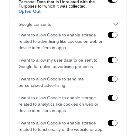
Personal Data that Is Unrelated with the
από αυτά εξεράγγησαν. Όμως εμείς επειδή
Purposes for which it was collected.
Opted Out
λαμβάνουμε υπόψη την δυσμενέστερη
περίπτωση, θεωρούμε ότι υπάρχουν και
Google consents
πυρομαχικά τα οποία δεν εξεράγγησαν».
I want to allow Google to enable storage
related to advertising like cookies on web or
device identifiers in apps.
I want to allow my user data to be sent to
Google for online advertising purposes.
video
I want to allow Google to send me
personalized advertising.
I want to allow Google to enable storage
related to analytics like cookies on web or
device identifiers in apps.
ΟΛΕΣ ΟΙ ΕΙΔΗΣΕΙΣ
I want to allow Google to enable storage
related to functionality of the website or app.
Συντριβή Antonov στην Καβάλα: Κενά