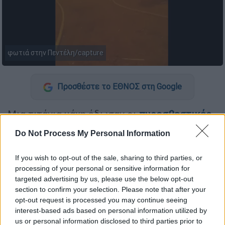
φωτιά στην Πεντέλη/capture
Προσθέστε το ΕΘΝΟΣ στη Google
Μια τιτάνια μάχη έδωσαν οι
πυροσβεστικές
δυνάμεις
για να θέσουν υπό έλεγχο τη
Do Not Process My Personal Information
μεγάλη
φωτιά
, που εκδηλώθηκε χθες στην
Πεντέλη
.
If you wish to opt-out of the sale, sharing to third parties, or
processing of your personal or sensitive information for
Οι εικόνες που δημοσιεύτηκαν
στα μέσα
targeted advertising by us, please use the below opt-out
κοινωνικής δικτύωσης
από τις χθεσινές
section to confirm your selection. Please note that after your
επιχειρήσεις πραγματικά συγκλονίζουν.
opt-out request is processed you may continue seeing
interest-based ads based on personal information utilized by
Bίντεο
, που δημοσιεύτηκε στο προφίλ του
us or personal information disclosed to third parties prior to