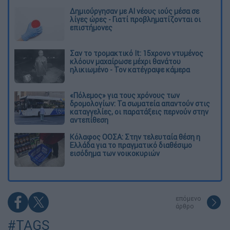
Δημιούργησαν με AI νέους ιούς μέσα σε
λίγες ώρες - Γιατί προβληματίζονται οι
επιστήμονες
Σαν το τρομακτικό It: 15χρονο ντυμένος
κλόουν μαχαίρωσε μέχρι θανάτου
ηλικιωμένο - Τον κατέγραψε κάμερα
«Πόλεμος» για τους χρόνους των
δρομολογίων: Τα σωματεία απαντούν στις
καταγγελίες, οι παρατάξεις περνούν στην
αντεπίθεση
Κόλαφος ΟΟΣΑ: Στην τελευταία θέση η
Ελλάδα για το πραγματικό διαθέσιμο
εισόδημα των νοικοκυριών
επόμενο
άρθρο
#TAGS