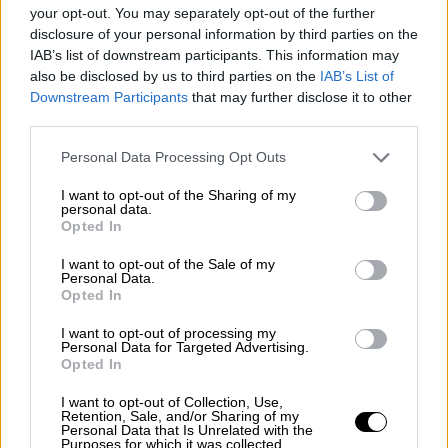
your opt-out. You may separately opt-out of the further
forecast weather greece στο facebook,
disclosure of your personal information by third parties on the
δείχνει τους πυροσβέστες καθώς
IAB’s list of downstream participants. This information may
προσπαθούν να περιορίσουν τη φωτιά με τις
also be disclosed by us to third parties on the
IAB’s List of
μάνικες στα χέρια. Λόγω των δυνατών
Downstream Participants
that may further disclose it to other
third parties.
ανέμων αναζωπυρώνεται και κατευθύνεται
προς τα πάνω τους. Οι πυροσβέστες
Please note that this website/app uses one or more Google
Personal Data Processing Opt Outs
τρέχουν προς τα πίσω, ενώ σπίθες και
services and may gather and store information including but
not limited to your visit or usage behaviour. You may click to
I want to opt-out of the Sharing of my
στάχτες σκορπίζονται παντού.
personal data.
grant or deny consent to Google and its third-party tags to
Opted In
use your data for below specified purposes in below Google
Δείτε το βίντεο:
consent section.
I want to opt-out of the Sale of my
Personal Data.
Opted In
I want to opt-out of processing my
Personal Data for Targeted Advertising.
Opted In
I want to opt-out of Collection, Use,
Retention, Sale, and/or Sharing of my
Personal Data that Is Unrelated with the
Purposes for which it was collected.