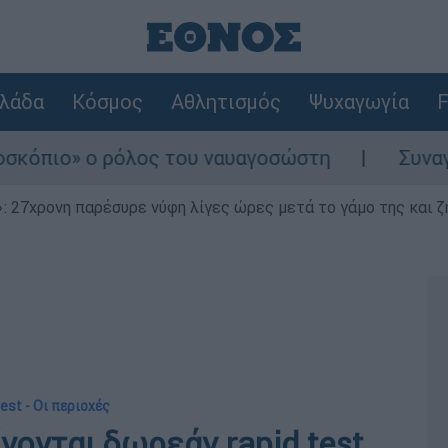
λάδα
Κόσμος
Αθλητισμός
Ψυχαγωγία
F
» ο ρόλος του ναυαγοσώστη
Συναγερμός στ
 27χρονη παρέσυρε νύφη λίγες ώρες μετά το γάμο της και ζη
est - Oι περιοχές
ίνονται δωρεάν rapid test