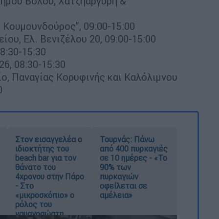
Δήμου Βόλου, Χατζηαργύρη &
 Κουμουνδούρος”, 09:00-15:00
ίου, Ελ. Βενιζέλου 20, 09:00-15:00
8:30-15:30
26, 08:30-15:30
ο, Παναγίας Κορυφινής και Καλόλιμνου
0
Στον εισαγγελέα ο
Τουρνάς: Πάνω
ιδιοκτήτης του
από 400 πυρκαγιές
beach bar για τον
σε 10 ημέρες - «Το
θάνατο του
90% των
4χρονου στην Πάρο
πυρκαγιών
- Στο
οφείλεται σε
«μικροσκόπιο» ο
αμέλεια»
ρόλος του
ναυαγοσώστη