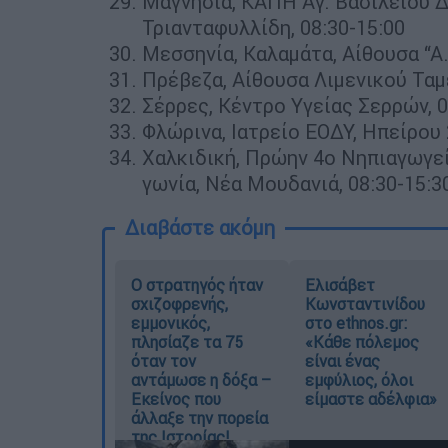
Μαγνησία, KAΠΗ Αγ. Βασιλείου 
Τριανταφυλλίδη, 08:30-15:00
Μεσσηνία, Καλαμάτα, Αίθουσα “Α.
Πρέβεζα, Αίθουσα Λιμενικού Ταμε
Σέρρες, Κέντρο Υγείας Σερρών, 0
Φλώρινα, Ιατρείο ΕΟΔΥ, Ηπείρου 
Χαλκιδική, Πρώην 4ο Νηπιαγωγεί
γωνία, Νέα Μουδανιά, 08:30-15:3
Διαβάστε ακόμη
O στρατηγός ήταν
Ελισάβετ
σχιζοφρενής,
Κωνσταντινίδου
εμμονικός,
στο ethnos.gr:
πλησίαζε τα 75
«Κάθε πόλεμος
όταν τον
είναι ένας
αντάμωσε η δόξα –
εμφύλιος, όλοι
Εκείνος που
είμαστε αδέλφια»
άλλαξε την πορεία
της Ιστορίας!