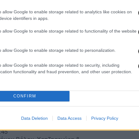
ονία-πλατεία Σάκη Καράγιωργα, 09:00-15:00
9:00-15:00
o allow Google to enable storage related to analytics like cookies on
ώρος 7ης ΥΠΕ, 09:00-15:00
evice identifiers in apps.
3:30
o allow Google to enable storage related to functionality of the website
στικό Κέντρο Πάνθεον, 09:00-15:00
9:00-15:00
-14:00
o allow Google to enable storage related to personalization.
αρχείου, 09:00 – 14:00
o allow Google to enable storage related to security, including
στήρα (Παυσίλυπο), Μυρμιδόνων 2, 08:00-
cation functionality and fraud prevention, and other user protection.
ζαρου 5, 09:00-14:30
νθου, Δαμασκηνού 57, πλησίον
CONFIRM
-14:00
Data Deletion
Data Access
Privacy Policy
:45