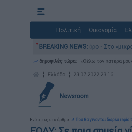
Πολιτική
Οικονομία
Ελ
νατο του 4χρονου στην Πάρο - Στο «μικροσκόπιο
BREAKING NEWS:
δημοφιλές τώρα:
«Θέλω τον πατέρα μου»:
┋
Ελλάδα
┋
23.07.2022 23:16
Newsroom
Ενότητες στο άρθρο:
📌 Που θα γινονται δωρέα rapid t
ΕΟΔΥ: Σε ποια σημεία γ