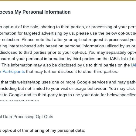
ocess My Personal Information
to opt-out of the sale, sharing to third parties, or processing of your per
formation for targeted advertising by us, please use the below opt-out s
r selection. Please note that after your opt-out request is processed y
nTime Photos)
eing interest-based ads based on personal information utilized by us or
disclosed to third parties prior to your opt-out. You may separately opt-
losure of your personal information by third parties on the IAB’s list of
 το ΕΘΝΟΣ στη Google
. This information may also be disclosed by us to third parties on the
IA
Participants
that may further disclose it to other third parties.
ς ώρες που διεξάγονται δωρεάν
rapid
 that this website/app uses one or more Google services and may gath
including but not limited to your visit or usage behaviour. You may click 
 to Google and its third-party tags to use your data for below specifi
ελέσματος για τους διαγνωστικούς
ogle consent section.
 από το gov.gr, στην υπηρεσία «Βεβαίωση
ρωνοϊού COVID-19». Η σύνδεση με τη
l Data Processing Opt Outs
ς προσωπικούς κωδικούς πρόσβασης στο
o opt-out of the Sharing of my personal data.