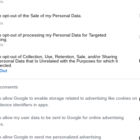
In
 test - Oι περιοχές
o opt-out of the Sale of my Personal Data.
ου 55 – Δημαρχείο, 09:30-15:00
In
ία Ν. Σμύρνης, 09:30-15:00
to opt-out of processing my Personal Data for Targeted
εωφ. Στρατού με Αγγελάκη), 08:30-16:30
ing.
In
γίου, 09:00-14:00
o opt-out of Collection, Use, Retention, Sale, and/or Sharing
πλιο, 09:00-15:00
ersonal Data that Is Unrelated with the Purposes for which it
lected.
ολη, 09:00-14:30
Out
ο, Τρίπολη, 08:30-14:00
X, 07:30-14:30
consents
ηχανικό Επιμελητήριο, 08:15-20:15
o allow Google to enable storage related to advertising like cookies on
08:30-14:30
evice identifiers in apps.
ς, Πινδάρου 112, 08:30-15:00
ειάς, Καραγιαννοπούλου 1, 08:30-15:00
o allow my user data to be sent to Google for online advertising
s.
ρο Αλεξανδρούπολης, Λεωφόρος
to allow Google to send me personalized advertising.