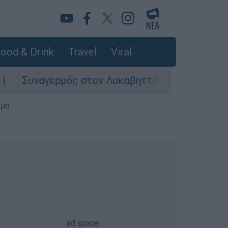
ood & Drink
Travel
Viral
αγερμός στον Λυκαβηττό: Σορός σε προχωρημέν
σμο