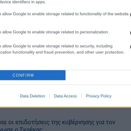
 που βρίσκονται στη λίστα «πράγματα που αν
evice identifiers in apps.
ο τόσο, θα έχεις την ευκαιρία που καρτερικά
o allow Google to enable storage related to functionality of the website
ά σου να δώσεις μια ηχηρή καρπαζιά ή –αν
ιά …. Για σένα George Angelopoulos
o allow Google to enable storage related to personalization.
 σου Μαριτα Αγγελοπουλου»
o allow Google to enable storage related to security, including
νο περίπου για την δολοφονία του πατέρα
cation functionality and fraud prevention, and other user protection.
 και ιδιοκτήτη φροντιστηρίων Μέσης
 στις 3 Φεβρουαρίου του 2011, έξω από το
ηριστικά: ««Πρόκειται για ένα γεγονός που
CONFIRM
 πρωτίστως, όλη την ύπαρξη μου ή γίνεσαι
α να γίνω πιο δυνατή. Οι αρχές και οι
Data Deletion
Data Access
Privacy Policy
μου για να μην «πέσω».
αι οι επιδοτήσεις της κυβέρνησης για τον
ίνωσε ο Σκρέκας