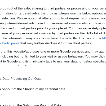
to opt-out of the sale, sharing to third parties, or processing of your per
formation for targeted advertising by us, please use the below opt-out s
r selection. Please note that after your opt-out request is processed y
eing interest-based ads based on personal information utilized by us or
disclosed to third parties prior to your opt-out. You may separately opt-
losure of your personal information by third parties on the IAB’s list of
. This information may also be disclosed by us to third parties on the
IA
Participants
that may further disclose it to other third parties.
 that this website/app uses one or more Google services and may gath
including but not limited to your visit or usage behaviour. You may click 
 to Google and its third-party tags to use your data for below specifi
ogle consent section.
 το ΕΘΝΟΣ στη Google
l Data Processing Opt Outs
α του
Αιγίου
μετά την είδηση του
θανάτου
o opt-out of the Sharing of my personal data.
, συνιδιοκτήτριας του γνωστού
In
το Λόγγο Αιγιαλείας.
o opt-out of the Sale of my Personal Data.