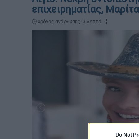
επιχειρηματίας, Μαρίτ
🕛 χρόνος ανάγνωσης: 3 λεπτά ┋
Do Not Pr