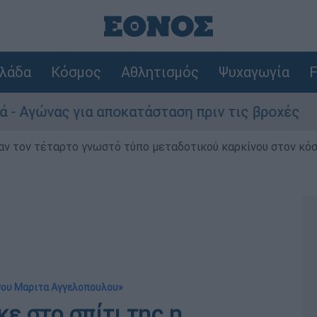
λάδα
Κόσμος
Αθλητισμός
Ψυχαγωγία
F
ας για αποκατάσταση πριν τις βροχές
Συν
ν τον τέταρτο γνωστό τύπο μεταδοτικού καρκίνου στον κό
σου Μαριτα Αγγελοπουλου»
κε στο σπίτι της η