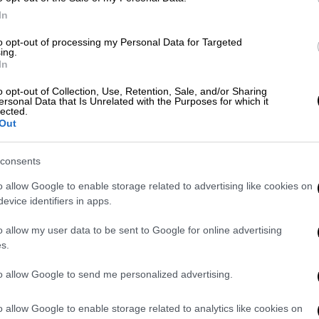
ρέθηκε
νεκρή
σήμερα το πρωί στο σπίτι της
In
 σημείο έσπευσε η αστυνομία. Σύμφωνα με
αιφνίδιο θάνατο από παθολογικά αίτια,
to opt-out of processing my Personal Data for Targeted
ing.
ώσει η νεκροψία – νεκροτομή.
In
ρα γνωστή και αγαπητή στην κοινωνία του
o opt-out of Collection, Use, Retention, Sale, and/or Sharing
ersonal Data that Is Unrelated with the Purposes for which it
πρόκειτο για μία ενεργή επιχειρηματία στο
lected.
Out
 ιδιαίτερα ενεργή στα
social media,
ενώ
ι είχε δική της διαδικτυακή εκπομπή.
consents
Γιώργος, τον οποίο συχνά ανέφερε στα
o allow Google to enable storage related to advertising like cookies on
αι στην τελευταία της ανάρτηση στις 22
evice identifiers in apps.
στικά: «Ο αδερφούλης σου είναι εκεί για να
με τίποτα τα ρημαδομαθηματικά. Είναι εκεί
o allow my user data to be sent to Google for online advertising
s.
ι τον υπολογιστή που έχει χαλάσει (λαμπρή
ι «άσχετη» είσαι).Αλλά Αν έχεις αδερφό,
to allow Google to send me personalized advertising.
ρος ένα είναι βέβαιο: θα τις φας. Μπορεί να
ρως όταν έχει τα νεύρα του, μπορεί να τις
o allow Google to enable storage related to analytics like cookies on