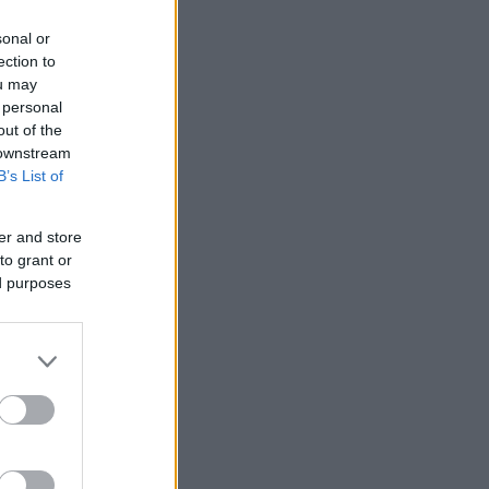
sonal or
ection to
ou may
 personal
out of the
 downstream
B’s List of
er and store
to grant or
ed purposes