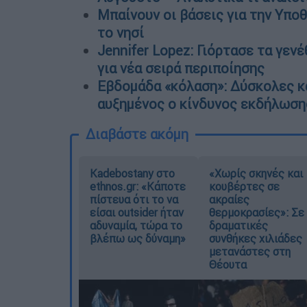
Μπαίνουν οι βάσεις για την Υπο
το νησί
Jennifer Lopez: Γιόρτασε τα γε
για νέα σειρά περιποίησης
Εβδομάδα «κόλαση»: Δύσκολες κα
αυξημένος ο κίνδυνος εκδήλωση
Διαβάστε ακόμη
Kadebostany στο
«Χωρίς σκηνές και
ethnos.gr: «Κάποτε
κουβέρτες σε
πίστευα ότι το να
ακραίες
είσαι outsider ήταν
θερμοκρασίες»: Σε
αδυναμία, τώρα το
δραματικές
βλέπω ως δύναμη»
συνθήκες χιλιάδες
μετανάστες στη
Θέουτα