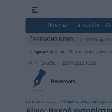
Πολιτική
Οικονομία
Ελ
ίποτα» στο Πόρτο Γερμανό μετά τη φωτιά - Αγών
BREAKING NEWS:
δημοφιλές τώρα:
Επιστήμονες ανακάλυψα
┋
Ελλάδα
┋
25.07.2022 13:29
Newsroom
Ενότητες στο άρθρο:
📌 Η ερωτευμένη……πάντα μαζί 
Αίγιο: Νεκρή εντοπίστη