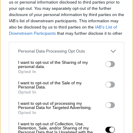
Κεντρικής Ελλάδας, ο καρδιολόγος
us or personal information disclosed to third parties prior to
Παναγιώτης Ιακωβής σχολίασε από την
your opt-out. You may separately opt-out of the further
disclosure of your personal information by third parties on the
πρώτη στιγμή πως «Είναι απίστευτο αυτό
IAB’s list of downstream participants. This information may
που ζούμε. Ένας υγιές παιδί να φεύγει
also be disclosed by us to third parties on the
IAB’s List of
ξαφνικά. Πώς είναι δυνατόν να μην
Downstream Participants
that may further disclose it to other
επανέρχεται με την καρδιοαναπνευστική
third parties.
αναζωογόνηση που του πρόσφερε γιατρός
Please note that this website/app uses one or more Google
Personal Data Processing Opt Outs
που βρέθηκε στο σημείο;».
services and may gather and store information including but
not limited to your visit or usage behaviour. You may click to
I want to opt-out of the Sharing of my
Ο 22χρονος φοιτητής την Τρίτη είχε
personal data.
grant or deny consent to Google and its third-party tags to
Opted In
αισθανθεί αδιαθεσία και σύμφωνα με τα όσα
use your data for below specified purposes in below Google
consent section.
έγιναν γνωστά βρέθηκε θετικός σε τεστ
I want to opt-out of the Sale of my
Personal Data.
κορονοϊού που έκανε. Λίγες ώρες αργότερα
Opted In
κι ενώ βρισκόταν στην παραλία, σε
I want to opt-out of processing my
απόσταση ασφαλείας από την παρέα του,
Personal Data for Targeted Advertising.
Opted In
έκανε εμετό και έχασε τις αισθήσεις του.
Στο σημείο έφτασε ασθενοφόρο που
I want to opt-out of Collection, Use,
Retention, Sale, and/or Sharing of my
μετέφερε τον 23χρονο Θανάση στο Κέντρο
Personal Data that Is Unrelated with the