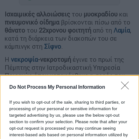
Ισχαιμικές αλλοιώσεις
του
μυοκραδίου
και
πνευμονικό οίδημα
βρίσκονται πίσω από το
θάνατο
του
22χρονου
φοιτητή
από τη
Λαμία
,
κατά τη διάρκεια των διακοπών του σε
κάμπινγκ στη
Σίφνο
.
Η
νεκροψία
-νεκροτομή
έγινε το πρωί της
Πέμπτης στην Ιατροδικαστική Υπηρεσία
Πειραιώς όπου μεταφέρθηκε η σορός του,
ενώ το απόγευμα είναι προγραμματισμένη η
Do Not Process My Personal Information
κηδεία του, στη γενέτειρά του τη Λαμία.
If you wish to opt-out of the sale, sharing to third parties, or
Όπως αναφέρει το
tvstar
ακόμη και για τους
processing of your personal or sensitive information for
γιατρούς με εμπειρία χρόνων στον
targeted advertising by us, please use the below opt-out
section to confirm your selection. Please note that after your
καρδιολογικό τομέα, αυτό είναι από απίθανο
opt-out request is processed you may continue seeing
έως σπάνιο. Ενώ μιλώντας στο κανάλι της
interest-based ads based on personal information utilized by