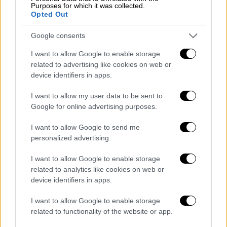
Υγείας του νησιού. Όμως οι γιατροί δεν
Purposes for which it was collected.
Opted Out
κατάφεραν να τον επαναφέρουν στη ζωή.
Η κηδεία του 22χρονου θα γίνει στις 6 το
Google consents
απόγευμα της Πέμπτης στον Ιερό
I want to allow Google to enable storage
Μητροπολιτικό Ναό Ευαγγελισμού της
related to advertising like cookies on web or
Θεοτόκου, στη Λαμία.
device identifiers in apps.
I want to allow my user data to be sent to
Google for online advertising purposes.
I want to allow Google to send me
personalized advertising.
I want to allow Google to enable storage
related to analytics like cookies on web or
device identifiers in apps.
I want to allow Google to enable storage
related to functionality of the website or app.
ΟΛΕΣ ΟΙ ΕΙΔΗΣΕΙΣ