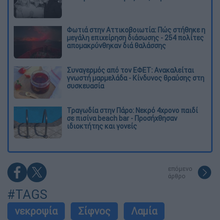
Φωτιά στην Αττικοβοιωτία: Πώς στήθηκε η
μεγάλη επιχείρηση διάσωσης - 254 πολίτες
απομακρύνθηκαν διά θαλάσσης
Συναγερμός από τον ΕΦΕΤ: Ανακαλείται
γνωστή μαρμελάδα - Κίνδυνος θραύσης στη
συσκευασία
Τραγωδία στην Πάρο: Νεκρό 4χρονο παιδί
σε πισίνα beach bar - Προσήχθησαν
ιδιοκτήτης και γονείς
επόμενο
άρθρο
#TAGS
νεκροψία
Σίφνος
Λαμία