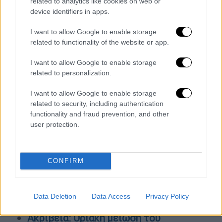
related to analytics like cookies on web or
Δίστομο Βοιωτίας.
device identifiers in apps.
Κινητοποιήθηκαν επίγειες και
I want to allow Google to enable storage
εναέριες δυνάμεις.
related to functionality of the website or app.
— Πυροσβεστικό Σώμα
I want to allow Google to enable storage
(@pyrosvestiki)
July 29, 2022
related to personalization.
Την ίδια ώρα, στην περιοχή πνέουν
άνεμοι 5
I want to allow Google to enable storage
μποφόρ
.
related to security, including authentication
functionality and fraud prevention, and other
https://www.facebook.com/ioannis.stathas/vi
user protection.
deos/3376424956012274/
ΟΛΕΣ ΟΙ ΕΙΔΗΣΕΙΣ
CONFIRM
Φωτιά στην περιφερειακή Αιγάλεω:
Βελτιωμένη η εικόνα - Υπό έλεγχο το
Data Deletion
Data Access
Privacy Policy
μέτωπο
Ακρίβεια: Οριακή μείωση του