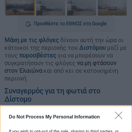
Προσθέστε το ΕΘΝΟΣ στη Google
Μάχη με τις φλόγες
δίνουν αυτή την ώρα οι
κάτοικοι της περιοχής του
Διστόμου
μαζί με
τους
πυροσβέστες
για να μπορέσουν να
συγκρατήσουν τις φλόγες
να μη φτάσουν
στον Ελαιώνα
και από κει σε κατοικημένη
περιοχή.
Συναγερμός για τη φωτιά στο
Δίστομο
Σύμφωνα με το Αντιδήμαρχο,
Παναγιώτη
Do Not Process My Personal Information
Δημάκα
που είναι στην πρώτη γραμμή μαζί με
τον Δήμαρχο
Γιάννη Σταθά
και με ομάδα
If you wish to opt-out of the sale, sharing to third parties, or