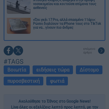
νοσοκομείου και κοιτούσε επίμονα τους
ασθενείς
«Όχι γκέι 17 Pro, αλλά σπασμένο 11άρι»:
Ρώσοι διαλύουν τα iPhone τους στο TikTok
για να... γίνουν πιο άνδρες
επόμενο
άρθρο
#TAGS
Βοιωτία
ειδήσεις τώρα
Δίστομο
πυροσβεστική
φωτιά
Ακολούθησε το Έθνος στο Google News!
Live όλες οι εξελίξεις λεπτό προς λεπτό, με την