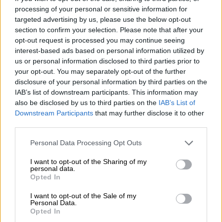
εθελοντών της περιοχής «η φωτιά είναι
processing of your personal or sensitive information for
επικίνδυνη καθώς βρίσκεται μέσα σε
targeted advertising by us, please use the below opt-out
θαμνώδη δασική περιοχή που σε πολλά
section to confirm your selection. Please note that after your
opt-out request is processed you may continue seeing
σημεία δεν υπάρχει δυνατότητα
interest-based ads based on personal information utilized by
πρόσβασης». Όπως μάλιστα σημειώνει
us or personal information disclosed to third parties prior to
μιλώντας στο ΑΠΕ ΜΠΕ «τα
εναέρια μέσα
your opt-out. You may separately opt-out of the further
που ήρθαν λόγω των ανέμων αλλά και του
disclosure of your personal information by third parties on the
IAB’s list of downstream participants. This information may
ανάγλυφου της περιοχής
δεν μπορούσαν να
also be disclosed by us to third parties on the
IAB’s List of
προσφέρουν πολλά
πράγματα και αυτή τη
Downstream Participants
that may further disclose it to other
στιγμή επιχειρεί ένα ελικόπτερο».
third parties.
Η φωτιά σύμφωνα με τον αντιδήμαρχο
Please note that this website/app uses one or more Google
Personal Data Processing Opt Outs
services and may gather and store information including but
«α
πέχει ένα χιλιόμετρο περίπου από το
not limited to your visit or usage behaviour. You may click to
I want to opt-out of the Sharing of my
Δίστομο
χωρίς να κινδυνεύει άμεσα το
personal data.
grant or deny consent to Google and its third-party tags to
Opted In
χωριό. «Προσπαθούμε να κόψουμε το
use your data for below specified purposes in below Google
μέτωπο της φωτιάς που κινείται προς το
consent section.
I want to opt-out of the Sale of my
Personal Data.
Δίστομο. Οι άνεμοι είναι ισχυροί ωστόσο
Opted In
όμως μέχρι στιγμής δε δείχνουν να βοηθούν