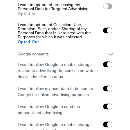
τη φωτιά για να κατευθυνθεί προς
I want to opt-out of processing my
Personal Data for Targeted Advertising.
κατοικημένες περιοχές" υπογραμμίζει ο
Opted In
αντιδήμαρχος Διστόμου καθώς θεωρεί την
I want to opt-out of Collection, Use,
κατάσταση ιδιαίτερα κρίσιμη.Οι
Retention, Sale, and/or Sharing of my
Personal Data that Is Unrelated with the
πυροσβεστικές δυνάμεις συνεχώς
Purposes for which it was collected.
Opted Out
ενισχύονται
καθώς φτάνουν στην περιοχή
δυνάμεις από άλλες περιοχές της Βοιωτίας
Google consents
τη Φωκίδα, αλλά και τη Φθιώτιδα.
I want to allow Google to enable storage
Οι ισχυροί άνεμοι δυσχεραίνουν την
related to advertising like cookies on web or
device identifiers in apps.
επιχείρηση κατάσβεσης
I want to allow my user data to be sent to
Ειδικότερα, για κατάσβεση επιχειρούν
21
Google for online advertising purposes.
πυροσβέστες
με επτά οχήματα, ενώ από
αέρος συνδράμουν
τέσσερα αεροσκάφη
και
I want to allow Google to send me
personalized advertising.
ένα ελικόπτερο
.
I want to allow Google to enable storage
#Πυρκαγιά
σε δασική έκταση στο