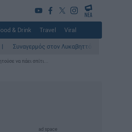
ood & Drink
Travel
Viral
ναγερμός στον Λυκαβηττό: Σορός σε προχωρημέ
τούσε να πάει σπίτι...