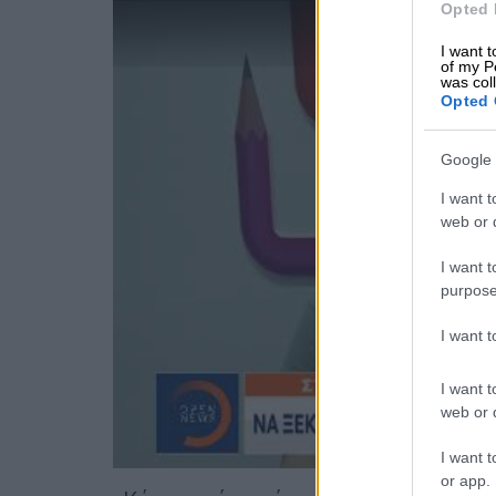
Opted 
I want t
of my P
was col
Opted 
Google 
I want t
web or d
I want t
purpose
I want 
I want t
web or d
I want t
or app.