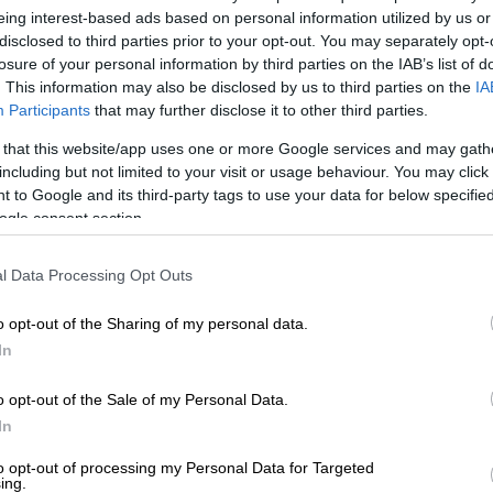
eing interest-based ads based on personal information utilized by us or
disclosed to third parties prior to your opt-out. You may separately opt-
losure of your personal information by third parties on the IAB’s list of
. This information may also be disclosed by us to third parties on the
IA
Participants
that may further disclose it to other third parties.
 that this website/app uses one or more Google services and may gath
including but not limited to your visit or usage behaviour. You may click 
 to Google and its third-party tags to use your data for below specifi
 το ΕΘΝΟΣ στη Google
ogle consent section.
αι όλα εφικτά αποτελούν δεκάδες
άνθρωποι
l Data Processing Opt Outs
χολές των ονείρων τους αφού έδωσαν
o opt-out of the Sharing of my personal data.
In
ως
λογίστρια
. Έκανα πολύ μικρή οικογένεια
ιες» λέει εμφανώς συγκινημένη στο OPEN η
o opt-out of the Sale of my Personal Data.
In
παιδιών
, που εισήχθη πρώτη στην Οργάνωση
πιστημίου Μακεδονίας, με 18.330 μόρια.
to opt-out of processing my Personal Data for Targeted
ing.