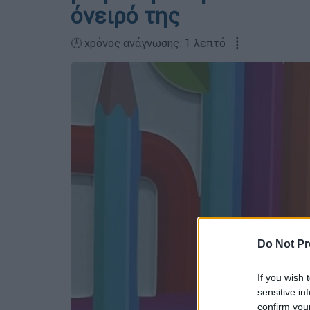
όνειρό της
🕛 χρόνος ανάγνωσης: 1 λεπτό ┋
Do Not Pr
If you wish 
sensitive in
confirm you