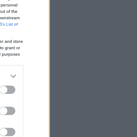
 personal
out of the
 downstream
B’s List of
er and store
to grant or
ed purposes