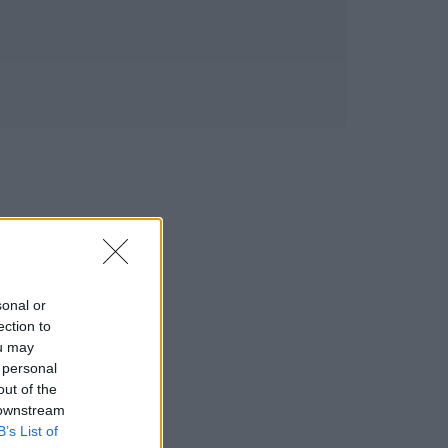
sonal or
ection to
ou may
 personal
out of the
 downstream
B’s List of