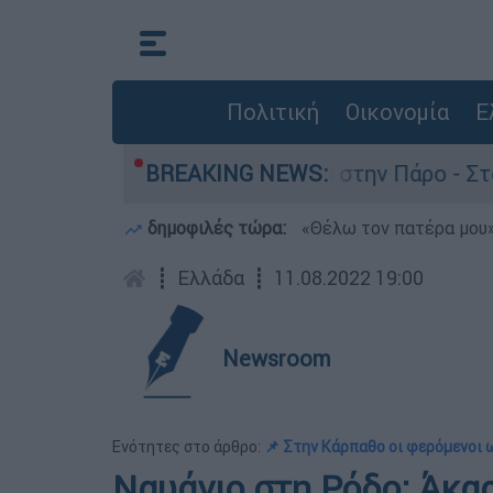
Πολιτική
Οικονομία
Ε
για τον θάνατο του 4χρονου στην Πάρο - Στο «μ
BREAKING NEWS:
δημοφιλές τώρα:
«Θέλω τον πατέρα μου»:
┋
Ελλάδα
┋
11.08.2022 19:00
Newsroom
Ενότητες στο άρθρο:
📌 Στην Κάρπαθο οι φερόμενοι 
Ναυάγιο στη Ρόδο: Άκαρ