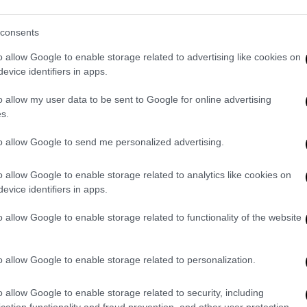
ούπολη και οδικώς μεταφέρθηκαν στην
σο όρο 9.000 ευρώ το άτομο. Στο σκάφος
consents
ταξύ των οποίων τρία παιδιά και 4
o allow Google to enable storage related to advertising like cookies on
evice identifiers in apps.
 διασωθούν βρίσκονται μέσα στις καμπίνες
o allow my user data to be sent to Google for online advertising
γιστεί ο ακριβής αριθμός τους.
s.
 ως διακινητές, στην Κω οι
to allow Google to send me personalized advertising.
o allow Google to enable storage related to analytics like cookies on
τούς που φέρονται ως οι
διακινητές
evice identifiers in apps.
λλοι 27 στην Κω.
o allow Google to enable storage related to functionality of the website
ι στην Κω
αναγνώρισαν ως διακινητές τους
ην Κάρπαθο.
o allow Google to enable storage related to personalization.
o allow Google to enable storage related to security, including
cation functionality and fraud prevention, and other user protection.