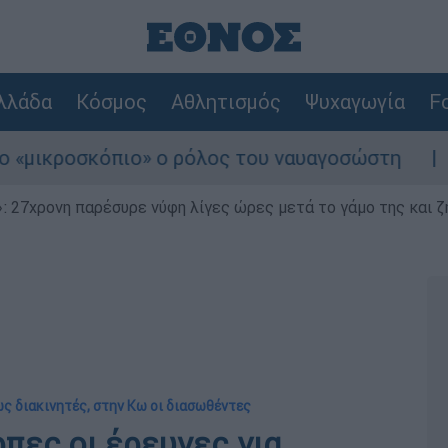
λλάδα
Κόσμος
Αθλητισμός
Ψυχαγωγία
Fo
ικροσκόπιο» ο ρόλος του ναυαγοσώστη
Συν
 27χρονη παρέσυρε νύφη λίγες ώρες μετά το γάμο της και ζη
ως διακινητές, στην Κω οι διασωθέντες
πες οι έρευνες για