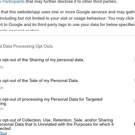
Participants
that may further disclose it to other third parties.
 that this website/app uses one or more Google services and may gath
including but not limited to your visit or usage behaviour. You may click 
 to Google and its third-party tags to use your data for below specifi
ogle consent section.
l Data Processing Opt Outs
o opt-out of the Sharing of my personal data.
In
 το ΕΘΝΟΣ στη Google
o opt-out of the Sale of my Personal Data.
ευνες
στη θαλάσσια περιοχή 38 ναυτικά
In
ισμό αγνοουμένων
μετά τη χθεσινή βύθιση
to opt-out of processing my Personal Data for Targeted
ing.
In
ι διασωθέντες είναι όλοι άνδρες,
o opt-out of Collection, Use, Retention, Sale, and/or Sharing
ηκοότητας οι περισσότεροι. Σύμφωνα με τις
ersonal Data that Is Unrelated with the Purposes for which it
lected.
ντες υποστήριξαν στους λιμενικούς ότι
Out