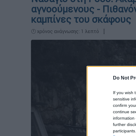
αγνοούμενους - Πιθανό
καμπίνες του σκάφους
🕛 χρόνος ανάγνωσης: 1 λεπτό ┋
Do Not Pr
If you wish 
sensitive in
confirm you
continue se
information 
further disc
participants