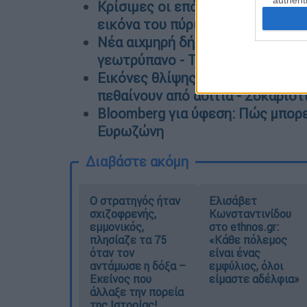
Κρίσιμες οι επόμενες ώρες στη Θ
εικόνα του πύρινου μετώπου
Νέα αιχμηρή δήλωση Ερντογάν: 
γεωτρύπανο - Τη δουλειά μου κά
Εικόνες θλίψης στη Θεσπρωτία: 
πεθαίνουν από ασιτία - Σοκαριστ
Bloomberg για ύφεση: Πώς μπορε
Ευρωζώνη
Διαβάστε ακόμη
O στρατηγός ήταν
Ελισάβετ
σχιζοφρενής,
Κωνσταντινίδου
εμμονικός,
στο ethnos.gr:
πλησίαζε τα 75
«Κάθε πόλεμος
όταν τον
είναι ένας
αντάμωσε η δόξα –
εμφύλιος, όλοι
Εκείνος που
είμαστε αδέλφια»
άλλαξε την πορεία
της Ιστορίας!