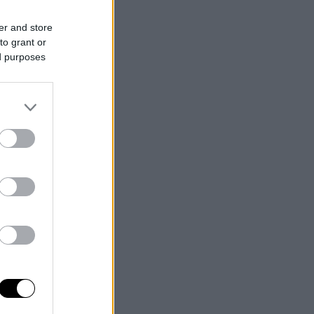
er and store
to grant or
ed purposes