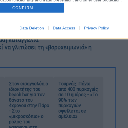
άσο: Συνεχίζεται η μάχη με τις φλόγες - Η
CONFIRM
«Η Ελλάδα ενοχλήθηκε πολύ από το
νω»
Data Deletion
Data Access
Privacy Policy
Αγελάδες τρώνε κάθε 15 μέρες και
ική καταγγελία
ί να γλιτώσει τη «βαρυχειμωνιά» η
Στον εισαγγελέα ο
Τουρνάς: Πάνω
ιδιοκτήτης του
από 400 πυρκαγιές
beach bar για τον
σε 10 ημέρες - «Το
θάνατο του
90% των
4χρονου στην Πάρο
πυρκαγιών
- Στο
οφείλεται σε
«μικροσκόπιο» ο
αμέλεια»
ρόλος του
ναυαγοσώστη