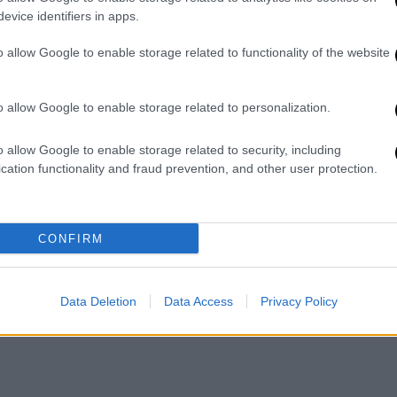
στιγμή
για τους ασυμπτωματικούς και
evice identifiers in apps.
γε πως αν νοσήσεις κάθεσαι πέντε μέρες
o allow Google to enable storage related to functionality of the website
ρώντας μόνο τη μάσκα σου
» είπε ο καθηγητής
 τις νέες συστάσεις «ακόμη και αν δεν
 βγεις έξω φορώντας την μάσκα σου» και σε
o allow Google to enable storage related to personalization.
ς μάσκα θα πρέπει «να κάνεις δύο rapid test
o allow Google to enable storage related to security, including
cation functionality and fraud prevention, and other user protection.
πως σημαντικό είναι «αν έχω στο
υν σε ευπαθείς ομάδες ακόμη και αν βγει
 ελάχιστη πιθανότητα να είμαι μεταδοτικός
CONFIRM
 μάσκα μου».
παφή με κάποιο νοσήσαντα,
θα πρέπει να
Data Deletion
Data Access
Privacy Policy
ροληπτικούς λόγους ακόμη και αν δεν έχει