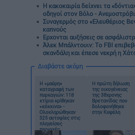
Η κακοκαιρία δείχνει τα «δόντια
οδηγοί στον Βόλο - Ανεμοστρόβι
Συναγερμός στο «Ελευθέριος Βεν
καπνούς
Ερχονται αυξήσεις σε ασφάλιστρ
Άλεκ Μπάλντουιν: Το FBI επιβεβ
σκανδάλη και έπεσε νεκρή η Χάτ
Διαβάστε ακόμη
Η «μαύρη»
Η πρώτη δήλωση
καταγραφή των
της οικογένειας
πυρκαγιών: 118
της 38χρονης
κτίρια κρίθηκαν
Βρετανίδας που
«κόκκινα» -
δολοφονήθηκε
Ολοκληρώθηκαν
στην Κυψέλη
325 αυτοψίες στις
πληγείσες
περιοχές