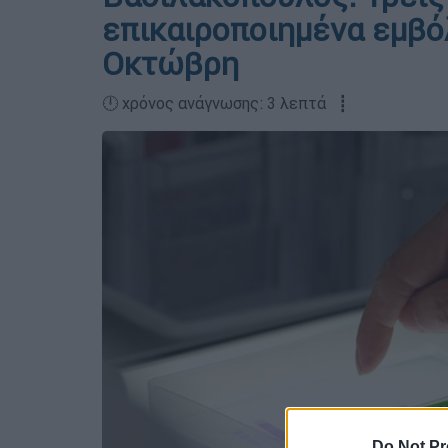
επικαιροποιημένα εμβό
Οκτώβρη
🕛 χρόνος ανάγνωσης: 3 λεπτά ┋
Do Not Pr