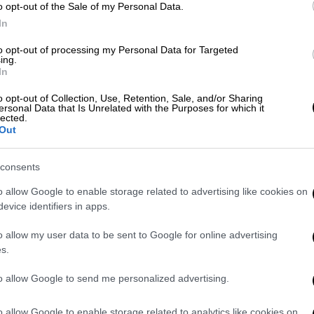
οηγούμενα αλλά και τα νέα στελέχη -αυτά
o opt-out of the Sale of my Personal Data.
κρον 1 και Όμικρον 3 μαζί με το Όμικρον 4
In
ς επειδή αυτά «είναι προσαρμοσμένα στα
to opt-out of processing my Personal Data for Targeted
αι πιο αποτελεσματικά απέναντι στον
covid-
ing.
In
o opt-out of Collection, Use, Retention, Sale, and/or Sharing
ασιλακόπουλος αναφέρθηκε στα μελλοντικά
ersonal Data that Is Unrelated with the Purposes for which it
lected.
σουν τον επόμενο χρόνο, τα οποία αυτή τη
Out
consents
ύ
πιο αποτελεσματικά και πολύ πιο
ε.
o allow Google to enable storage related to advertising like cookies on
evice identifiers in apps.
φερε ο καθηγητής θα έρθουν και άλλα
o allow my user data to be sent to Google for online advertising
να και θα χορηγούνται πολύ εύκολα σε
s.
to allow Google to send me personalized advertising.
 test
o allow Google to enable storage related to analytics like cookies on