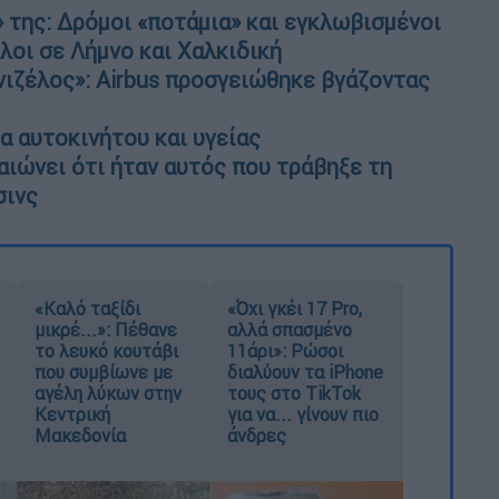
» της: Δρόμοι «ποτάμια» και εγκλωβισμένοι
λοι σε Λήμνο και Χαλκιδική
ιζέλος»: Airbus προσγειώθηκε βγάζοντας
α αυτοκινήτου και υγείας
αιώνει ότι ήταν αυτός που τράβηξε τη
σινς
«Καλό ταξίδι
«Όχι γκέι 17 Pro,
μικρέ...»: Πέθανε
αλλά σπασμένο
το λευκό κουτάβι
11άρι»: Ρώσοι
που συμβίωνε με
διαλύουν τα iPhone
αγέλη λύκων στην
τους στο TikTok
Κεντρική
για να... γίνουν πιο
Μακεδονία
άνδρες