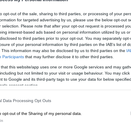
to opt-out of the sale, sharing to third parties, or processing of your per
formation for targeted advertising by us, please use the below opt-out s
r selection. Please note that after your opt-out request is processed y
eing interest-based ads based on personal information utilized by us or
disclosed to third parties prior to your opt-out. You may separately opt-
losure of your personal information by third parties on the IAB’s list of
. This information may also be disclosed by us to third parties on the
IA
Participants
that may further disclose it to other third parties.
 that this website/app uses one or more Google services and may gath
 το ΕΘΝΟΣ στη Google
including but not limited to your visit or usage behaviour. You may click 
 to Google and its third-party tags to use your data for below specifi
τατικής Θεραπείας ΕΚΠΑ
,
Θεόδωρος
ogle consent section.
μπή «Με νέα ματιά» αναφέρθηκε στα νέα
νται από τον
Οκτώβρη.
l Data Processing Opt Outs
ιβεβαίωσε πως έρχονται νέα εμβόλια από
o opt-out of the Sharing of my personal data.
 σίγουρα πιο ενισχυμένα και θα
In
ερο από τα άλλα καθώς θα περιλαμβάνουν