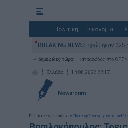
Πολιτική
Οικονομία
Ελ
ίθηκαν «κόκκινα» - Ολοκληρώθηκαν 325 αυτοψίες
BREAKING NEWS:
δημοφιλές τώρα:
Κατσαφάδος στο OPEN: 
┋
Ελλάδα
┋
14.08.2022 22:17
Newsroom
Ενότητες στο άρθρο:
📌 Πότε πρέπει να γίνεται self t
Βασιλακόπουλος: Τρεις