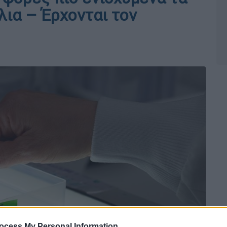
λια – Έρχονται τον
ocess My Personal Information