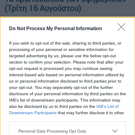
(Τρίτη 16 Αυγούστου)
Do Not Process My Personal Information
If you wish to opt-out of the sale, sharing to third parties, or
processing of your personal or sensitive information for
targeted advertising by us, please use the below opt-out
section to confirm your selection. Please note that after your
opt-out request is processed you may continue seeing
interest-based ads based on personal information utilized by
us or personal information disclosed to third parties prior to
your opt-out. You may separately opt-out of the further
disclosure of your personal information by third parties on the
Pexels
IAB’s list of downstream participants. This information may
also be disclosed by us to third parties on the
IAB’s List of
Downstream Participants
that may further disclose it to other
Προσθέστε το ΕΘΝΟΣ στη Google
third parties.
Please note that this website/app uses one or more Google
Personal Data Processing Opt Outs