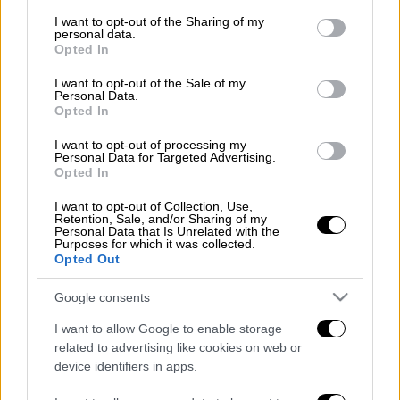
Διαβάστε εδώ
τα πρωτοσέλιδα των
services and may gather and store information including but
not limited to your visit or usage behaviour. You may click to
I want to opt-out of the Sharing of my
εφημερίδων.
personal data.
grant or deny consent to Google and its third-party tags to
Opted In
use your data for below specified purposes in below Google
Διαβάστε εδώ τα πρωτοσέλιδα των
consent section.
I want to opt-out of the Sale of my
πολιτικών εφημερίδων
.
Personal Data.
Διαβάστε εδώ τα πρωτοσέλιδα των
Opted In
αθλητικών εφημερίδων
.
I want to opt-out of processing my
Personal Data for Targeted Advertising.
Διαβάστε ακόμη
Opted In
I want to opt-out of Collection, Use,
Εκτελέσεις, συλλήψεις και νέοι
Retention, Sale, and/or Sharing of my
περιορισμοί: Το Ιράν σκληραίνει τη γραμμή
Personal Data that Is Unrelated with the
στο εσωτερικό εν μέσω πολέμου
Purposes for which it was collected.
Opted Out
Η πρώτη δήλωση της οικογένειας της
38χρονης Βρετανίδας που δολοφονήθηκε
Google consents
στην Κυψέλη
I want to allow Google to enable storage
related to advertising like cookies on web or
Ντύθηκε «Χάρος», ανέβηκε στην οροφή
device identifiers in apps.
νοσοκομείου και κοιτούσε επίμονα τους
ασθενείς