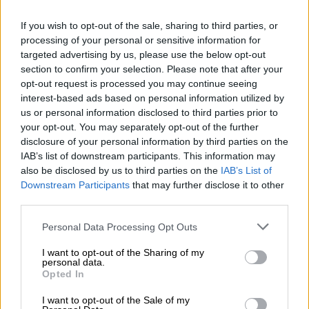
If you wish to opt-out of the sale, sharing to third parties, or
processing of your personal or sensitive information for
«Κληθήκαμε το μεσημέρι και με μηχανήματα
targeted advertising by us, please use the below opt-out
section to confirm your selection. Please note that after your
του δήμου απεγκλωβίσαμε τους τουρίστες»,
opt-out request is processed you may continue seeing
μετέφερε σχετικά στο GRTimes ο
interest-based ads based on personal information utilized by
αντιδήμαρχος Σιθωνίας, Βασίλειος Ζήσιος.
us or personal information disclosed to third parties prior to
your opt-out. You may separately opt-out of the further
Παράλληλα, εξαιτίας των μεγάλων
disclosure of your personal information by third parties on the
διακυμάνσεων της τάσης του δικτύου της
IAB’s list of downstream participants. This information may
also be disclosed by us to third parties on the
IAB’s List of
ΔΕΗ ενόψει των έντονων καιρικών
Downstream Participants
that may further disclose it to other
φαινομένων που σημειωθήκαν στην περιοχή,
third parties.
προκλήθηκαν βλάβες στον πίνακα
Please note that this website/app uses one or more Google
αυτοματισμού της γέφυρας Ποσειδωνίας
Personal Data Processing Opt Outs
services and may gather and store information including but
στην Κόρινθο.
not limited to your visit or usage behaviour. You may click to
I want to opt-out of the Sharing of my
personal data.
grant or deny consent to Google and its third-party tags to
Αυτό είχες ως αποτέλεσμα να τεθεί εκτός
Opted In
use your data for below specified purposes in below Google
λειτουργίας η βύθιση, και να διακοπεί
consent section.
I want to opt-out of the Sale of my