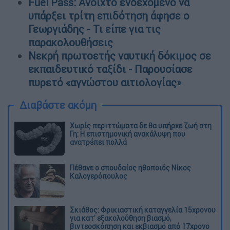
Fuel Pass: Ανοιχτό ενδεχόμενο να
υπάρξει τρίτη επιδότηση άφησε ο
Γεωργιάδης - Τι είπε για τις
παρακολουθήσεις
Νεκρή πρωτοετής ναυτική δόκιμος σε
εκπαιδευτικό ταξίδι - Παρουσίασε
πυρετό «αγνώστου αιτιολογίας»
Διαβάστε ακόμη
Χωρίς περιττώματα δε θα υπήρχε ζωή στη
Γη: Η επιστημονική ανακάλυψη που
ανατρέπει πολλά
Πέθανε ο σπουδαίος ηθοποιός Νίκος
Καλογερόπουλος
Σκιάθος: Φρικιαστική καταγγελία 15χρονου
για κατ' εξακολούθηση βιασμό,
βιντεοσκόπηση και εκβιασμό από 17χρονο