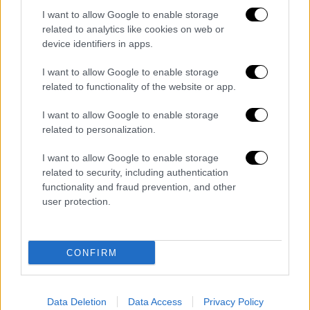
Σύμφωνα με δεδομένα από το πυκνό δίκτυο
I want to allow Google to enable storage
related to analytics like cookies on web or
αυτόματων μετεωρολογικών σταθμών
device identifiers in apps.
του Εθνικού Αστεροσκοπείου Αθηνών/meteo
.gr, το μεγαλύτερο ύψος βροχής στην χώρα
I want to allow Google to enable storage
μας ήταν ίσο με 102mm και καταγράφηκε στο
related to functionality of the website or app.
μετεωρολογικό σταθμό στο Κάβοντορο.
I want to allow Google to enable storage
Στην Αττική το μεγαλύτερο ύψος βροχής
related to personalization.
καταγράφηκε στο μετεωρολογικό σταθμό
στον Άγιο Στέφανο και ήταν ίσο με 63mm.
I want to allow Google to enable storage
related to security, including authentication
Παράλληλα στην χώρα μας το σύστημα
functionality and fraud prevention, and other
καταγραφής κεραυνών Ζεύς ανίχνευσε
user protection.
σχεδόν 50.000 κεραυνούς εώς τις 17:00 της
Τετάρτης 24/08. Στο παρακάτω γραφικό
(Γραφικό 2) παρουσιάζεται η πυκνότητα
CONFIRM
κεραυνών στην χώρα μας από το σύστημα
Ζεύς.
Data Deletion
Data Access
Privacy Policy