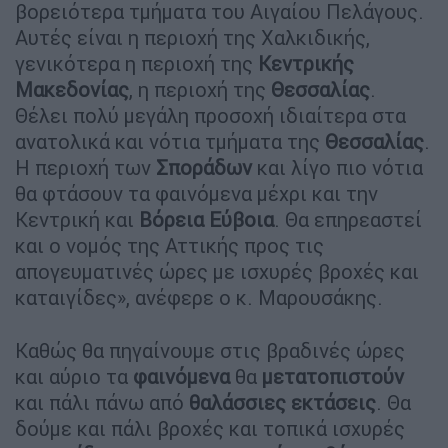
βορειότερα τμήματα του Αιγαίου Πελάγους.
Αυτές είναι η περιοχή της Χαλκιδικής,
γενικότερα η περιοχή της
Κεντρικής
Μακεδονίας
, η περιοχή της
Θεσσαλίας
.
Θέλει πολύ μεγάλη προσοχή ιδιαίτερα στα
ανατολικά και νότια τμήματα της
Θεσσαλίας
.
Η περιοχή των
Σποράδων
και λίγο πιο νότια
θα φτάσουν τα φαινόμενα μέχρι και την
Κεντρική και
Βόρεια Εύβοια
. Θα επηρεαστεί
και ο νομός της Αττικής προς τις
απογευματινές ώρες με ισχυρές βροχές και
καταιγίδες», ανέφερε ο κ. Μαρουσάκης.
Καθώς θα πηγαίνουμε στις βραδινές ώρες
και αύριο τα
φαινόμενα
θα
μετατοπιστούν
και πάλι πάνω από
θαλάσσιες
εκτάσεις
. Θα
δούμε και πάλι βροχές και τοπικά ισχυρές