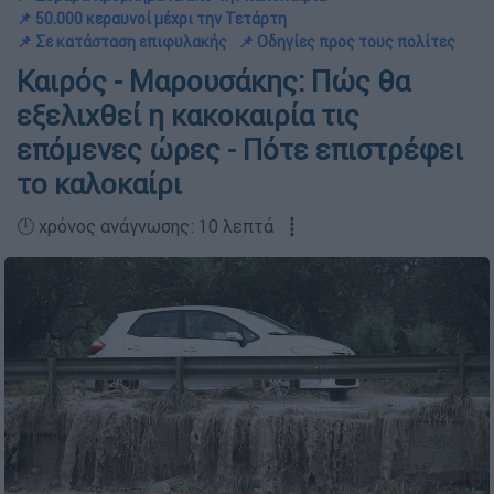
📌 50.000 κεραυνοί μέχρι την Τετάρτη
📌 Σε κατάσταση επιφυλακής
📌 Οδηγίες προς τους πολίτες
Καιρός - Μαρουσάκης: Πώς θα
εξελιχθεί η κακοκαιρία τις
επόμενες ώρες - Πότε επιστρέφει
το καλοκαίρι
🕛 χρόνος ανάγνωσης: 10 λεπτά ┋