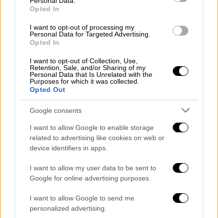
προσωρινά η ναυσιπλοΐα. Η βλάβη
Personal Data.
Opted In
αποκαταστάθηκε άμεσα μετά από
συντονισμένη επέμβαση της τεχνικής
I want to opt-out of processing my
Personal Data for Targeted Advertising.
υπηρεσίας, αντικαθιστώντας τις ζημιές. Η
Opted In
ναυτική κίνηση έγινε και πάλι διαθέσιμη για
I want to opt-out of Collection, Use,
τα διερχόμενα πλοία.
Retention, Sale, and/or Sharing of my
Personal Data that Is Unrelated with the
Purposes for which it was collected.
Opted Out
Google consents
I want to allow Google to enable storage
related to advertising like cookies on web or
video
device identifiers in apps.
I want to allow my user data to be sent to
Google for online advertising purposes.
I want to allow Google to send me
50.000 κεραυνοί μέχρι την Τετάρτη
personalized advertising.