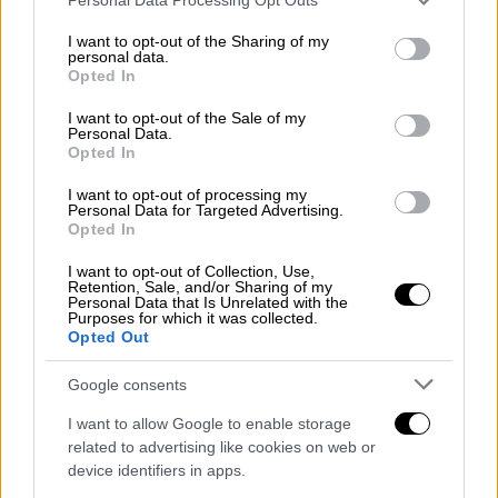
services and may gather and store information including but
not limited to your visit or usage behaviour. You may click to
I want to opt-out of the Sharing of my
personal data.
grant or deny consent to Google and its third-party tags to
Opted In
use your data for below specified purposes in below Google
consent section.
I want to opt-out of the Sale of my
Personal Data.
εξαφάνιση Ομόνοια
Opted In
I want to opt-out of processing my
Η Βιολέτα Α., έχει ύψος 1,55 μ., είναι
Personal Data for Targeted Advertising.
Opted In
αδύνατη, έχει μαύρα μαλλιά και καστανά
μάτια. Την ημέρα που εξαφανίστηκε φορούσε
I want to opt-out of Collection, Use,
Retention, Sale, and/or Sharing of my
μπλε τζιν παντελόνι και ροζ μπλούζα.
Personal Data that Is Unrelated with the
Purposes for which it was collected.
Opted Out
Οποιοσδήποτε έχει κάποια πληροφορία,
παρακαλείται να επικοινωνήσει τηλεφωνικά
Google consents
με «Το Χαμόγελο του Παιδιού», όλο το
I want to allow Google to enable storage
24ωρο, στην «Ευρωπαϊκή Γραμμή για τα
related to advertising like cookies on web or
Εξαφανισμένα Παιδιά 116000» καθώς και σε
device identifiers in apps.
όλα τα Αστυνομικά Τμήματα της χώρας αλλά