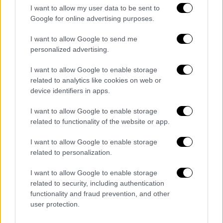
και μέσω της εφαρμογής MissingAlertapp
I want to allow my user data to be sent to
Google for online advertising purposes.
οπού υπάρχει ζωντανή ενημέρωση για την
εξαφάνιση.
I want to allow Google to send me
personalized advertising.
ΟΛΕΣ ΟΙ ΕΙΔΗΣΕΙΣ
I want to allow Google to enable storage
Πυρ ομαδόν αντιπολίτευσης για
related to analytics like cookies on web or
παρακολουθήσεις: «Προσωπικές και
device identifiers in apps.
αμετάθετες οι ευθύνες Μητσοτάκη» για
I want to allow Google to enable storage
Ανδρουλάκη – Για «ακραίο
related to functionality of the website or app.
καθεστωτισμό» κάνει λόγο ο ΣΥΡΙΖΑ
Κακοκαιρία: Ξεφεύγει από τα
I want to allow Google to enable storage
συνηθισμένα αυτό το κύμα λέει στο
related to personalization.
ethnos.gr ο Λαγουβάρδος - Πρέπει να
I want to allow Google to enable storage
συνηθίζουμε σε έντονα φαινόμενα
related to security, including authentication
EKT: Μεγάλη ανησυχία για την πορεία
functionality and fraud prevention, and other
του πληθωρισμού στην Ευρωζώνη
user protection.
«Μας είπαν ότι έχει πυρετό και ένα