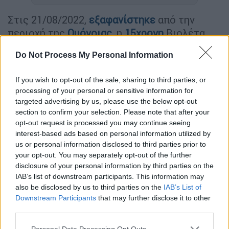
Στις 21/08/2022,
εξαφανίστηκε
από την
περιοχή της
Ομόνοιας
, η
15χρονη
Βιολέτα.
Το «
Χαμόγελο του Παιδιού
» ενημερώθηκε
Do Not Process My Personal Information
για την εξαφάνιση της Βιολέτας Α,. στις
24/08/2022 και προχώρησε στη
If you wish to opt-out of the sale, sharing to third parties, or
processing of your personal or sensitive information for
δημοσιοποίηση των στοιχείων της ανήλικης
targeted advertising by us, please use the below opt-out
σήμερα, 25/08/2022, κατόπιν αιτήματος του
section to confirm your selection. Please note that after your
οικογενειακού της περιβάλλοντος καθώς
opt-out request is processed you may continue seeing
ενδέχεται να συντρέχουν λόγοι οι οποίοι
interest-based ads based on personal information utilized by
us or personal information disclosed to third parties prior to
θέτουν τη ζωή της σε κίνδυνο.
your opt-out. You may separately opt-out of the further
disclosure of your personal information by third parties on the
IAB’s list of downstream participants. This information may
also be disclosed by us to third parties on the
IAB’s List of
Downstream Participants
that may further disclose it to other
third parties.
Please note that this website/app uses one or more Google
Personal Data Processing Opt Outs