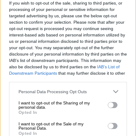
If you wish to opt-out of the sale, sharing to third parties, or
Η
Ελληνική Ομάδα Διάσωσης
συμμετέχει και
processing of your personal or sensitive information for
φέτος στη
Διεθνή Έκθεση Θεσσαλονίκης
που
targeted advertising by us, please use the below opt-out
θα πραγματοποιηθεί από τις 10 έως 18
section to confirm your selection. Please note that after your
opt-out request is processed you may continue seeing
Σεπτεμβρίου 2022 στο Διεθνές Εκθεσιακό
interest-based ads based on personal information utilized by
και Συνεδριακό Κέντρο Θεσσαλονίκης.
us or personal information disclosed to third parties prior to
your opt-out. You may separately opt-out of the further
Το περίπτερο θα βρίσκεται στον υπαίθριο
disclosure of your personal information by third parties on the
χώρο μπροστά από το περίπτερο 14 (Τομέας
IAB’s list of downstream participants. This information may
Α6, stand 5), όπου οι επισκέπτες θα έχουν τη
also be disclosed by us to third parties on the
IAB’s List of
δυνατότητα να ενημερωθούν για το έργο
Downstream Participants
that may further disclose it to other
third parties.
μας, τις εκπαιδεύσεις Πρώτων Βοηθειών, τα
σχολεία που διοργανώνουμε για όσους
Please note that this website/app uses one or more Google
Personal Data Processing Opt Outs
services and may gather and store information including but
επιθυμούν να γίνουν εθελοντές στην
not limited to your visit or usage behaviour. You may click to
I want to opt-out of the Sharing of my
οργάνωση, αλλά και να παρακολουθήσουν
personal data.
grant or deny consent to Google and its third-party tags to
Opted In
επιδείξεις
Καρδιοπνευμονικής
use your data for below specified purposes in below Google
Αναζωογόνησης (ΚΑΡ.Π.Α.).
consent section.
I want to opt-out of the Sale of my
Personal Data.
Επιπλέον, οι
εθελοντές του Τμήματος Υγρού
Opted In