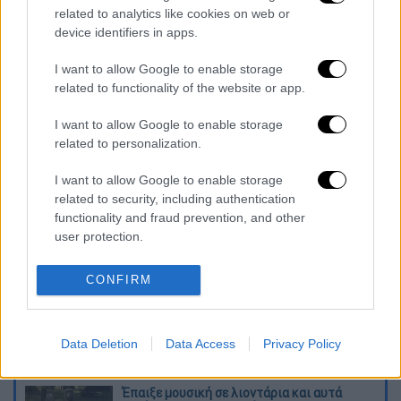
related to analytics like cookies on web or
Το
«Πάρε Θέση»
υποστηρίζουν χορηγικά οι
device identifiers in apps.
Pasalidis Real Estate και το αλιευτικό
I want to allow Google to enable storage
σκάφος «Χριστόφορος» (Χατζηχριστοφής
related to functionality of the website or app.
Χριστόφορος και Γεώργιος).
I want to allow Google to enable storage
Διαβάστε ακόμη
related to personalization.
Η «ακτινογραφία» της καταστροφής από
I want to allow Google to enable storage
τις φωτιές στη Δυτική Αττική - Οι
related to security, including authentication
εκτάσεις που κάηκαν και η επόμενη μέρα
του δάσους
functionality and fraud prevention, and other
user protection.
«Κλειδί» η ιατροδικαστική για τον 90χρονο
που έκρυβε ο γιος του στον καταψύκτη -
«Τον αγαπούσε παθολογικά»
CONFIRM
Το βαρύ τίμημα της υπογεννητικότητας: 11
σχολεία λιγότερα τη νέα σχολική χρονιά
Data Deletion
Data Access
Privacy Policy
στα Δωδεκάνησα
Έπαιξε μουσική σε λιοντάρια και αυτά