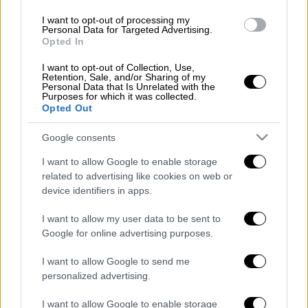
Στοιχείου της οργάνωσης
θα
I want to opt-out of processing my
πραγματοποιήσουν και φέτος στην παλιά
Personal Data for Targeted Advertising.
Opted In
παραλία (στο ύψος του Βασιλικού Θεάτρου)
τη δράση «Πάρε Θέση», που περιλαμβάνει μία
I want to opt-out of Collection, Use,
Retention, Sale, and/or Sharing of my
δωρεάν εκπαιδευτική πλεύση με το
Personal Data that Is Unrelated with the
Purposes for which it was collected.
διασωστικό σκάφος της ΕΟΔ, Όντιν. Στην
Opted Out
εκπαιδευτική αυτή βόλτα στο Θερμαϊκό
Κόλπο μπορούν να πάρουν μέρος όλοι και να
Google consents
ενημερωθούν από τους διασώστες της ΕΟΔ
I want to allow Google to enable storage
για τους τρόπους προστασίας όσων
related to advertising like cookies on web or
επιβαίνουν σε πλωτά μέσα, αλλά και τους
device identifiers in apps.
τρόπους διάσωσης σε περίπτωση ναυαγίου.
I want to allow my user data to be sent to
Το «Πάρε Θέση» θα πραγματοποιηθεί από την
Google for online advertising purposes.
Πέμπτη 15 έως και την Κυριακή 18
I want to allow Google to send me
Σεπτεμβρίου (καθημερινές από τις 17.30
personalized advertising.
έως τις 20.30 και το σαββατοκύριακο 10.00-
14.00 και 17.30 -20.30).
I want to allow Google to enable storage