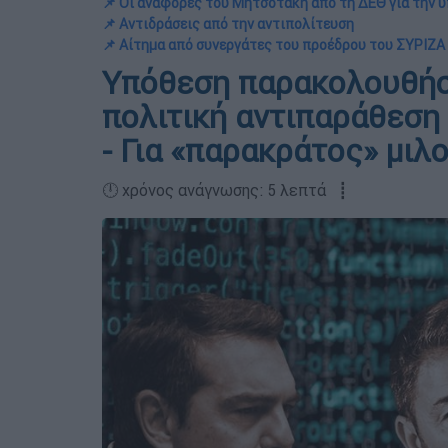
📌 Οι αναφορές του Μητσοτάκη από τη ΔΕΘ για την 
📌 Αντιδράσεις από την αντιπολίτευση
📌 Αίτημα από συνεργάτες του προέδρου του ΣΥΡΙΖΑ
Υπόθεση παρακολουθήσ
πολιτική αντιπαράθεση
- Για «παρακράτος» μι
🕛 χρόνος ανάγνωσης: 5 λεπτά ┋