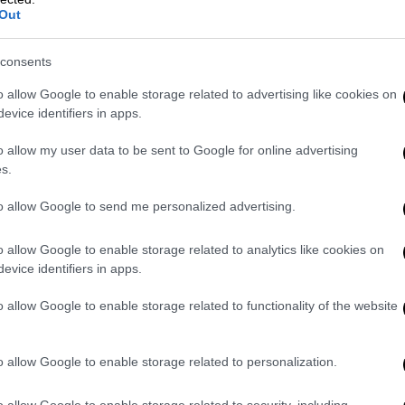
ενμπεργκ
αντέκρουσε τα περί παρακράτους
Out
εν μπορούμε να λέμε παρακράτος όταν
χουν αποδεσμεύσει το Predator από τις
consents
 απόδειξης το έχουν εκείνοι που
o allow Google to enable storage related to advertising like cookies on
evice identifiers in apps.
 υπουργός Εσωτερικών,
Στέλιος Πέτσας
,
o allow my user data to be sent to Google for online advertising
 των αποκαλύψεων Σπίρτζη λέγοντας ότι
s.
ε ένα μήνα για αυτό το θέμα και ξαφνικά ο
ι το οποίο το ήξερε από το παρελθόν και
to allow Google to send me personalized advertising.
ποιου κλίματος. Η δικαιοσύνη θα
o allow Google to enable storage related to analytics like cookies on
ει».
evice identifiers in apps.
 από τη ΔΕΘ για την υπόθεση
o allow Google to enable storage related to functionality of the website
ν ΕΥΠ
o allow Google to enable storage related to personalization.
λουθήσεων και στην ΕΥΠ, ο πρωθυπουργός
 ΔΕΘ ότι η παρακολούθηση του κ.
o allow Google to enable storage related to security, including