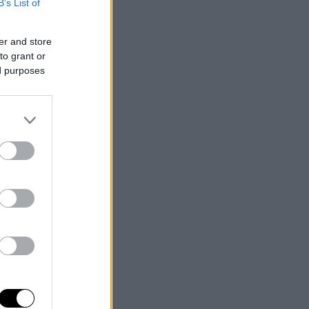
B’s List of
er and store
to grant or
ed purposes