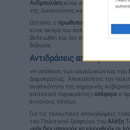
Ανδρουλάκη
είναι «επιχειρησιακό λάθ
authenti
της Δικαιοσύνης και της Βουλής».
Ωστόσο, ο
πρωθυπουργός
υπογράμμισε
είναι ακόμα πιο πολύτιμη στην εποχή
βελτιωθεί και όχι να βαλτώσει. Έχω 
δήλωσε.
Αντιδράσεις από την αντιπ
«Η υπόθεση των υποκλοπών και του
Δημοκρατίας. Αποκαλύπτει την πολιτ
ανηθικότητα της σημερινής κυβέρνησ
επιτελικό παρακράτος»
ανέφερε
ο πρ
έντονους τόνους.
Για τις τελευταίες αποκαλύψεις τοπ
του Πολιτικού Γραφείου του
Αλέξη
Τ
«
εάν δεν μπορούν να ελεγχθούν οι λό