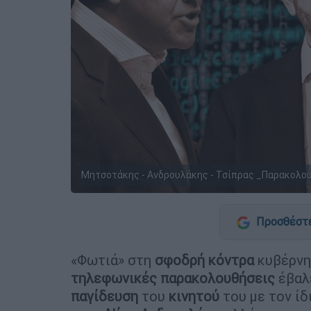
Μητσοτάκης - Ανδρουλάκης - Τσίπρας _Παρακολουθ
Προσθέστε
«Φωτιά» στη
σφοδρή
κόντρα
κυβέρνησ
τηλεφωνικές
παρακολουθήσεις
έβαλ
παγίδευση
του
κινητού
του με τον ίδ