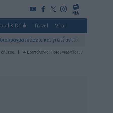
ood & Drink
Travel
Viral
εύσεις και γιατί αντιδρούν οι ΗΠΑ
Κυνήγι
 σήμερα
|
➔ Εορτολόγιο: Ποιοι γιορτάζουν