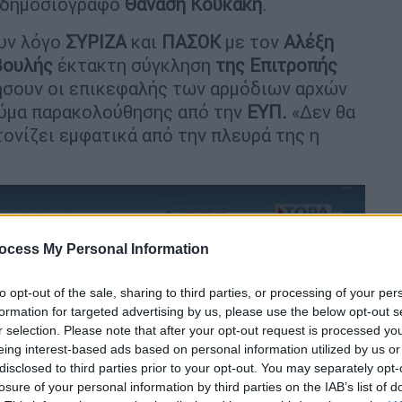
ο δημοσιογράφο
Θανάση
Κουκάκη
.
ουν λόγο
ΣΥΡΙΖΑ
και
ΠΑΣΟΚ
με τον
Αλέξη
Βουλής
έκτακτη σύγκληση
της Επιτροπής
ήσουν οι επικεφαλής των αρμόδιων αρχών
θύμα παρακολούθησης από την
ΕΥΠ.
«Δεν θα
ονίζει εμφατικά από την πλευρά της η
ocess My Personal Information
to opt-out of the sale, sharing to third parties, or processing of your per
formation for targeted advertising by us, please use the below opt-out s
r selection. Please note that after your opt-out request is processed y
eing interest-based ads based on personal information utilized by us or
disclosed to third parties prior to your opt-out. You may separately opt-
video
losure of your personal information by third parties on the IAB’s list of