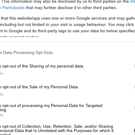
. This information may also be disclosed by us to third parties on the
IA
Participants
that may further disclose it to other third parties.
 that this website/app uses one or more Google services and may gath
including but not limited to your visit or usage behaviour. You may click 
 to Google and its third-party tags to use your data for below specifi
ogle consent section.
l Data Processing Opt Outs
λιτική ζωή ρωμαϊκή αρένα
o opt-out of the Sharing of my personal data.
In
ως θα χυθεί φως στην υπόθεση μέσα της
παρακράτους. Ειδικότερα, ο κυβερνητικός
o opt-out of the Sale of my Personal Data.
ντας στο ΟPEN προσπάθησε να ρίξει τους
In
 θα συμβάλει με όλες τις δυνάμεις σε όλα
to opt-out of processing my Personal Data for Targeted
εριστατικού αυτή της υπόθεσης, είτε για
ing.
In
τις νόμιμες παρακολουθήσεις από την ΕΥΠ,
ή αρένα».
o opt-out of Collection, Use, Retention, Sale, and/or Sharing
ersonal Data that Is Unrelated with the Purposes for which it
lected.