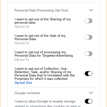
Από το 2020 η δράση αυτή χρηματοδοτείται
third parties.
από το Πράσινο Ταμείο με αποτέλεσμα την
Please note that this website/app uses one or more Google
Personal Data Processing Opt Outs
τελευταία διετία να έχουν μεταφυτευτεί
services and may gather and store information including but
περί τα 470 ελαιόδεντρα (10% εκ των
not limited to your visit or usage behaviour. You may click to
I want to opt-out of the Sharing of my
personal data.
grant or deny consent to Google and its third-party tags to
οποίων υπεραιωνόβια), ενώ εκτιμάται ότι
Opted In
use your data for below specified purposes in below Google
μέχρι το 2024 ο συνολικός αριθμός θα
consent section.
I want to opt-out of the Sale of my
ξεπεράσει κατά πολύ τα 1.000.
Personal Data.
Opted In
Η μεταφύτευση του εντυπωσιακού δέντρου
I want to opt-out of processing my
πραγματοποιήθηκε παρουσία του
Personal Data for Targeted Advertising.
Υφυπουργού Υποδομών,
Γιώργου Καραγιάννη,
Opted In
του Γενικού Γραμματέα Μεταφορών, Γιάννη
I want to opt-out of Collection, Use,
Ξιφαρά και του Προέδρου & Διευθύνοντος
Retention, Sale, and/or Sharing of my
Personal Data that Is Unrelated with the
Συμβούλου της ΕΡΓΟΣΕ, Χρήστου Βίνη
.
Purposes for which it was collected.
Opted Out
Google consents
I want to allow Google to enable storage
related to advertising like cookies on web or