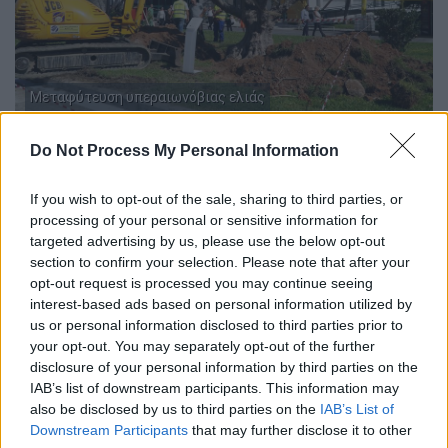
Μεταφύτευση υπεραιωνόβιας ελιάς
Με την πρωτοβουλία αυτή, η οποία έχει την
Do Not Process My Personal Information
πλήρη υποστήριξη του υπουργείου
Υποδομών και Μεταφορών και την
If you wish to opt-out of the sale, sharing to third parties, or
processing of your personal or sensitive information for
οικονομική συνδρομή του υπουργείου
targeted advertising by us, please use the below opt-out
Περιβάλλοντος και Ενέργειας, μέσω του
section to confirm your selection. Please note that after your
Πράσινου Ταμείου, έχουν μεταφυτευθεί
opt-out request is processed you may continue seeing
μέχρι σήμερα περισσότερα
interest-based ads based on personal information utilized by
us or personal information disclosed to third parties prior to
από 850 ελαιόδεντρα - εκ των οποίων το
your opt-out. You may separately opt-out of the further
10% υπεραιωνόβια άνω των 400 ετών - σε
disclosure of your personal information by third parties on the
περισσότερους από 60 Δήμους και
IAB’s list of downstream participants. This information may
Δημόσιους Φορείς.
also be disclosed by us to third parties on the
IAB’s List of
Downstream Participants
that may further disclose it to other