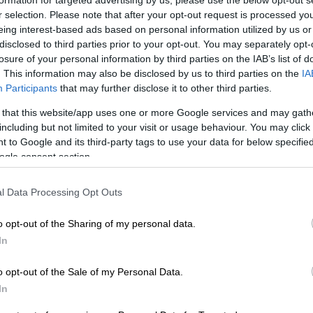
r selection. Please note that after your opt-out request is processed y
eing interest-based ads based on personal information utilized by us or
ου ονομάζεται «
triakaidekaphobia»
και την
disclosed to third parties prior to your opt-out. You may separately opt-
 αριθμού 13.
losure of your personal information by third parties on the IAB’s list of
. This information may also be disclosed by us to third parties on the
IA
ουσούζικη στην Ελλάδα, αλλά και σε
Participants
that may further disclose it to other third parties.
ετα οι Αγγλοσάξονες και οι Αμερικάνοι
 that this website/app uses one or more Google services and may gath
αντέμικη ημέρα.
including but not limited to your visit or usage behaviour. You may click 
 to Google and its third-party tags to use your data for below specifi
ρεύεσαι και μην ξεκινάς ταξίδι», θεωρώντας
ogle consent section.
α, όμως, οι ρίζες του… κακού βρίσκονται
τρα.
l Data Processing Opt Outs
πολης η αιτία
o opt-out of the Sharing of my personal data.
In
ρίτη και 13 θεωρείται γρουσούζικη, διότι
ωση της Κωνσταντινουπόλης. Βέβαια, το
o opt-out of the Sale of my Personal Data.
αλλά το άθροισμα των ψηφίων του 1453 δίνει
In
λον οφείλεται στην ανάγκη να βρεθεί η