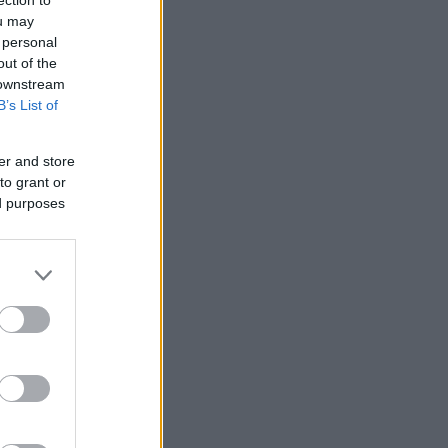
ou may
 personal
out of the
 downstream
B’s List of
er and store
to grant or
ed purposes