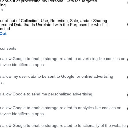
to opt-out of processing my Personal Data for Targeted
ωσης.
ing.
In
χυρότερο έρεισμα φαίνεται να έχει η
o opt-out of Collection, Use, Retention, Sale, and/or Sharing
τέμικη, διότι την Τρίτη 13 Απριλίου 1204
ersonal Data that Is Unrelated with the Purposes for which it
lected.
Σταυροφόρους.
Out
δύσκολα μπορούν να επιβεβαιωθούν ως πηγή
consents
μιάς να εντοπίζονται στους αριθμούς 13 και
τα άστρα.
o allow Google to enable storage related to advertising like cookies on
evice identifiers in apps.
o allow my user data to be sent to Google for online advertising
s.
ες χρόνια ως ανεπιθύμητος αριθμός, καθώς
Η μέρα έχει δύο 12ωρα, ο χρόνος έχει 12
to allow Google to send me personalized advertising.
2, τα Ευαγγέλια της Εκκλησίας μας είναι 12,
ς του Ισραήλ ήταν 12, οι ιμάμηδες των
o allow Google to enable storage related to analytics like cookies on
μπου ήταν επίσης 12 κ.ο.κ. Αν σε όλα αυτά
evice identifiers in apps.
 ένα νούμερο, τότε το 13 προκαλούσε
o allow Google to enable storage related to functionality of the website