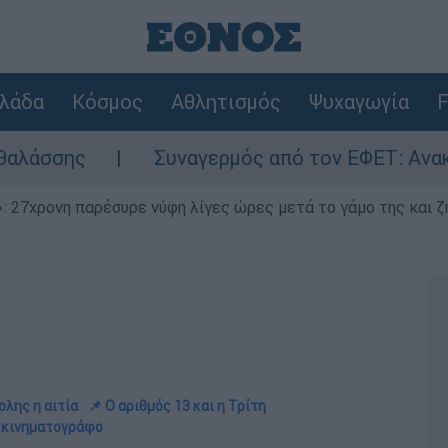
λάδα
Κόσμος
Αθλητισμός
Ψυχαγωγία
F
Συναγερμός από τον ΕΦΕΤ: Ανακαλείται γν
 27χρονη παρέσυρε νύφη λίγες ώρες μετά το γάμο της και ζη
λης η αιτία
📌 Ο αριθμός 13 και η Τρίτη
ν κινηματογράφο