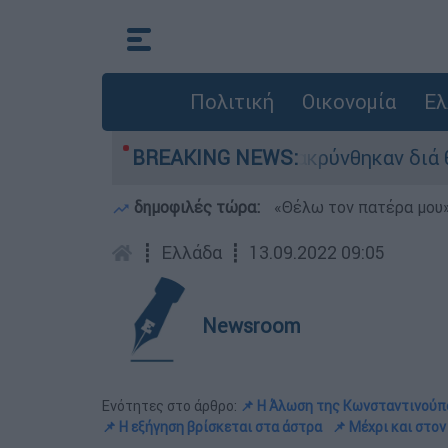
Πολιτική
Οικονομία
Ελ
 - 254 πολίτες απομακρύνθηκαν διά θαλάσσης
BREAKING NEWS:
δημοφιλές τώρα:
«Θέλω τον πατέρα μου»:
┋
Ελλάδα
┋
13.09.2022 09:05
Newsroom
Ενότητες στο άρθρο:
📌 Η Άλωση της Κωνσταντινούπο
📌 Η εξήγηση βρίσκεται στα άστρα
📌 Μέχρι και στο