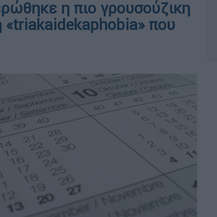
ερώθηκε η πιο γρουσούζικη
η «triakaidekaphobia» που