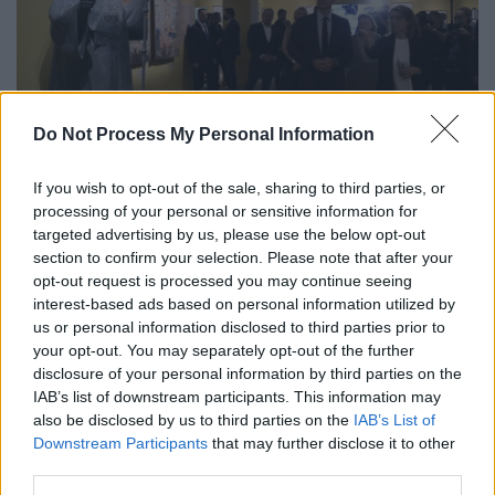
Do Not Process My Personal Information
Ο Κυριάκος Μητσοτάκης στην έκθεση για τη Μικρά Ασία
στο Μουσείο Μπενάκη
If you wish to opt-out of the sale, sharing to third parties, or
processing of your personal or sensitive information for
Οι τρεις ενότητες
targeted advertising by us, please use the below opt-out
section to confirm your selection. Please note that after your
Στην
πρώτη ενότητα
ο επισκέπτης ξεκινά το
opt-out request is processed you may continue seeing
interest-based ads based on personal information utilized by
ταξίδι στη «λάμψη» του ελληνισμού της
us or personal information disclosed to third parties prior to
Μικράς Ασίας από την Ιωνία και τα δυτικά
your opt-out. You may separately opt-out of the further
παράλια, προχωρά στην Καππαδοκία και τις
disclosure of your personal information by third parties on the
νότιες επαρχίες, συνεχίζει διασχίζοντας τον
IAB’s list of downstream participants. This information may
Πόντο για να επιστρέψει προς δυσμάς, γύρω
also be disclosed by us to third parties on the
IAB’s List of
Downstream Participants
that may further disclose it to other
από την Κωνσταντινούπολη και να καταλήξει
third parties.
στην Ανατολική Θράκη.