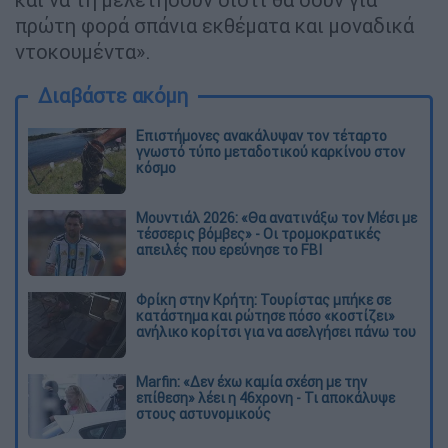
πρώτη φορά σπάνια εκθέματα και μοναδικά
ντοκουμέντα».
Διαβάστε ακόμη
Επιστήμονες ανακάλυψαν τον τέταρτο
γνωστό τύπο μεταδοτικού καρκίνου στον
κόσμο
Μουντιάλ 2026: «Θα ανατινάξω τον Μέσι με
τέσσερις βόμβες» - Οι τρομοκρατικές
απειλές που ερεύνησε το FBI
Φρίκη στην Κρήτη: Τουρίστας μπήκε σε
κατάστημα και ρώτησε πόσο «κοστίζει»
ανήλικο κορίτσι για να ασελγήσει πάνω του
Marfin: «Δεν έχω καμία σχέση με την
επίθεση» λέει η 46χρονη - Τι αποκάλυψε
στους αστυνομικούς