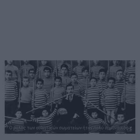
Ο ρόλος των αθλητικών σωματείων ήταν πολύ σημαντικός