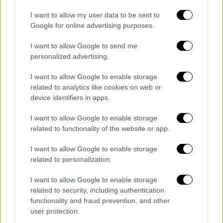
Σπάνια αντικείμενα εκτίθενται στην έκθεση για τη Μικρά
I want to allow my user data to be sent to
Ασία στο Μουσείο Μπενάκη
Google for online advertising purposes.
Η
τρίτη και τελευταία ενότητα της έκθεσης
I want to allow Google to send me
επικεντρώνεται στην εγκατάσταση και την
personalized advertising.
ενσωμάτωση των εκπατρισμένων στην
I want to allow Google to enable storage
Ελλάδα
, καθώς και την επίδραση που η
related to analytics like cookies on web or
παρουσία τους είχε σε πολλούς τομείς της
device identifiers in apps.
ελληνικής κοινωνίας.
I want to allow Google to enable storage
related to functionality of the website or app.
I want to allow Google to enable storage
related to personalization.
I want to allow Google to enable storage
related to security, including authentication
functionality and fraud prevention, and other
user protection.