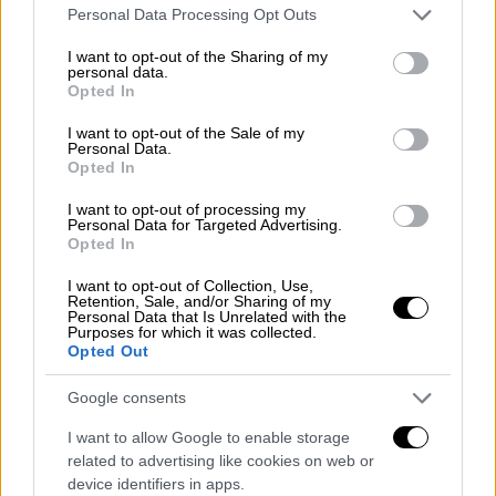
Please note that this website/app uses one or more Google
Personal Data Processing Opt Outs
Η
δεύτερη περίοδος
αφορά στην
εποχή
services and may gather and store information including but
not limited to your visit or usage behaviour. You may click to
I want to opt-out of the Sharing of my
ακμής
διαδέχονται η περίοδος των διωγμών,
personal data.
grant or deny consent to Google and its third-party tags to
του τέλους του Α΄ Παγκόσμιου Πολέμου και
Opted In
use your data for below specified purposes in below Google
των Συνθηκών, η περίοδος της ελληνικής
consent section.
I want to opt-out of the Sale of my
απόβασης και της μικρασιατικής
Personal Data.
Opted In
εκστρατείας, η «καταστροφή» του 1922,
καθώς και η Έξοδος των προσφύγων.
I want to opt-out of processing my
Personal Data for Targeted Advertising.
Opted In
I want to opt-out of Collection, Use,
Retention, Sale, and/or Sharing of my
Personal Data that Is Unrelated with the
Purposes for which it was collected.
Opted Out
Google consents
I want to allow Google to enable storage
related to advertising like cookies on web or
device identifiers in apps.