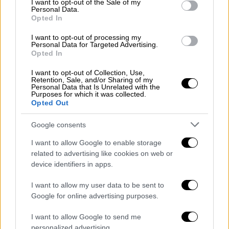
I want to opt-out of the Sale of my
ενδιαφερόμενους
ότι από σήμερα
, 19
Personal Data.
Σεπτεμβρίου,
μπορούν να συγκεντρώνονται
Opted In
στην Αδριανούπολη.
I want to opt-out of processing my
Personal Data for Targeted Advertising.
Προς το παρόν, οι ελληνικές Αρχές λένε ότι
Opted In
δεν υπάρχουν άτομα συγκεντρωμένα στην
I want to opt-out of Collection, Use,
Αδριανούπολη. Παρόλα αυτά, το γεγονός ότι
Retention, Sale, and/or Sharing of my
Personal Data that Is Unrelated with the
οι διοργανωτές επιμένουν, αρχίζουν και
Purposes for which it was collected.
Opted Out
δίνουν ημερομηνίες
και δημοσιεύουν ακόμα
και βίντεο για το πώς θα είναι τα
λεωφορεία
Google consents
που θα τους μεταφέρουν και πώς είναι η
I want to allow Google to enable storage
πλατεία που μπορούν να συγκεντρωθούν
related to advertising like cookies on web or
στην Αδριανούπολη, δείχνουν ότι κάποιοι
device identifiers in apps.
θέλουν σίγουρα να συντηρήσουν κάποια
απειλή
, σύμφωνα με το ίδιο ρεπορτάζ.
I want to allow my user data to be sent to
Google for online advertising purposes.
I want to allow Google to send me
personalized advertising.