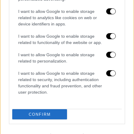
I want to allow Google to enable storage
related to analytics like cookies on web or
video
device identifiers in apps.
I want to allow Google to enable storage
related to functionality of the website or app.
I want to allow Google to enable storage
related to personalization.
Έτσι, οι ελληνικές Αρχές
έχουν ανεβάσει
το
επίπεδο συναγερμού
στα σύνορα και έχουν
I want to allow Google to enable storage
περισσότερες περιπολίες
και έχουν το
related to security, including authentication
βλέμμα στραμμένο στο τι συμβαίνει και αν
functionality and fraud prevention, and other
user protection.
θα συγκεντρωθούν τα άτομα αυτά.
Διαβάστε ακόμη
CONFIRM
«Στέρεψε» η αγορά από πινακίδες
κυκλοφορίας: Χιλιάδες αυτοκίνητα
παραμένουν αταξινόμητα - Λύση αναζητά
το υπουργείο