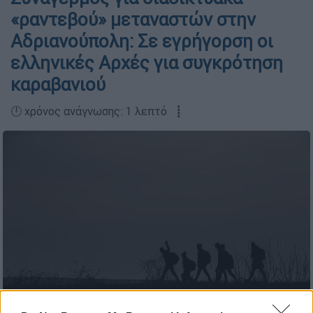
«ραντεβού» μεταναστών στην
Αδριανούπολη: Σε εγρήγορση οι
ελληνικές Αρχές για συγκρότηση
καραβανιού
🕛 χρόνος ανάγνωσης: 1 λεπτό ┋