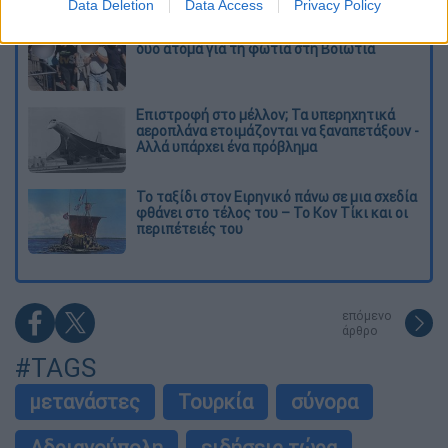
Data Deletion
Data Access
Privacy Policy
Στη φυλακή ο δήμαρχος Στυλίδας και άλλα
δύο άτομα για τη φωτιά στη Βοιωτία
Επιστροφή στο μέλλον; Τα υπερηχητικά
αεροπλάνα ετοιμάζονται να ξαναπετάξουν -
Αλλά υπάρχει ένα πρόβλημα
Το ταξίδι στον Ειρηνικό πάνω σε μια σχεδία
φθάνει στο τέλος του – Το Κον Τίκι και οι
περιπέτειές του
επόμενο
άρθρο
#TAGS
μετανάστες
Τουρκία
σύνορα
Αδριανούπολη
ειδήσεις τώρα