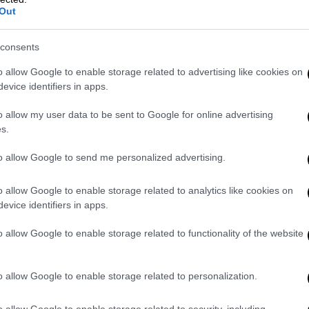
ν ημέρα του αγιασμού για την έναρξη της
Out
consents
ce;
o allow Google to enable storage related to advertising like cookies on
μό τα παιδιά και οι καθηγητές σύστησαν
evice identifiers in apps.
η ονομασία
TiS (Thrace in Space)
, στην
o allow my user data to be sent to Google for online advertising
γητές
Γιώτα Μαλέτσκα, Θανάσης
s.
 Κατερίνα Μαυροδή, Γεωργία Τσούγα
και
ησαν να δουλεύουν μεθοδικά πάνω στην
to allow Google to send me personalized advertising.
 επιδοτήθηκε από την ΕΕΦ προκειμένου να
o allow Google to enable storage related to analytics like cookies on
 τα χημικά και ο εξοπλισμός ώστε να
evice identifiers in apps.
o allow Google to enable storage related to functionality of the website
ροσπάθεια σημαντική ήταν η βοήθεια του
Φαρμακογονιδιωματικής -
 Μοριακής Βιολογίας & Γενετικής του ΔΠΘ
o allow Google to enable storage related to personalization.
 DRT (Democritus Racing Team).
o allow Google to enable storage related to security, including