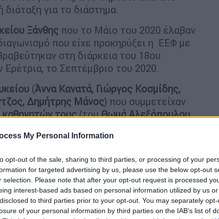
 διάταξη για το διάστημα.
κείου Ξάνθης
που το Μάιο του 2020 έλαβαν
ιαγωνισμό που είχε προκηρύξει η ΕΕΦ με
βραβεύτηκαν στη διάρκεια του 18ου
 Ερέτρια, το Σεπτέμβριο του 2020.
λυκείου
(
Άννα Κανατά, Γιώργος Κοσμίδης,
ντζος, Δημήτρης Μάνος
) που συμμετείχαν
 καθηγητών τους
(του
Θωμά Αλεξόπουλου
,
ίδου
, Βιολόγου) και την υποστήριξη του
ocess My Personal Information
γυρόπουλου
, Φυσικού), υλοποίησαν ένα
τά ταξίδεψε τελικά πάνω από τη γη, σε
to opt-out of the sale, sharing to third parties, or processing of your per
σε έναν
ειδικά διαμορφωμένο πύραυλο
που
formation for targeted advertising by us, please use the below opt-out s
κληρο τον κόσμο.
r selection. Please note that after your opt-out request is processed y
eing interest-based ads based on personal information utilized by us or
ιου διαγωνισμού
που είχε προκηρύξει η ΕΕΦ,
disclosed to third parties prior to your opt-out. You may separately opt-
ν ΗΠΑ στην Αθήνα, του Οργανισμού
losure of your personal information by third parties on the IAB’s list of