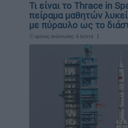
Τι είναι το Thrace in S
πείραμα μαθητών λυκεί
με πύραυλο ως το διάσ
🕛 χρόνος ανάγνωσης: 6 λεπτά ┋