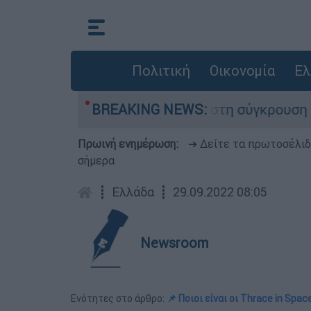
Πολιτική
Οικονομία
Ελ
ο που έχασε τη ζωή του στη σύγκρουση ελικοπτ
BREAKING NEWS:
Πρωινή ενημέρωση:
➔ Δείτε τα πρωτοσέλι
σήμερα
┋
Ελλάδα
┋
29.09.2022 08:05
Newsroom
Ενότητες στο άρθρο:
📌 Ποιοι είναι οι Thrace in Space