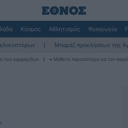
λάδα
Κόσμος
Αθλητισμός
Ψυχαγωγία
F
έρων
Μπαράζ προκλήσεων της Άγκυρας στο 
δα των εφημερίδων
|
➔ Μάθετε περισσότερα για τον καιρό
;