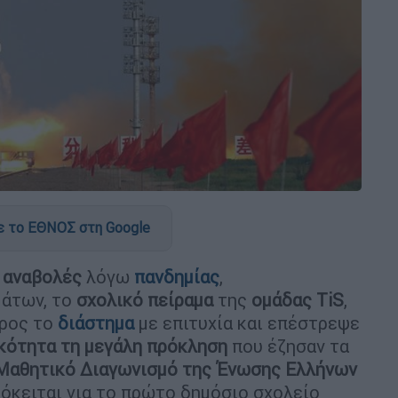
 το ΕΘΝΟΣ στη Google
αναβολές
λόγω
πανδημίας
,
άτων, το
σχολικό πείραμα
της
ομάδας TiS
,
προς το
διάστημα
με επιτυχία και επέστρεψε
κότητα τη μεγάλη πρόκληση
που έζησαν τα
Μαθητικό Διαγωνισμό της Ένωσης Ελλήνων
όκειται για το πρώτο δημόσιο σχολείο