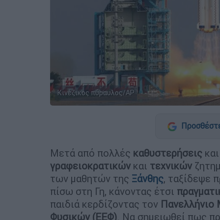
Κινέζικος πύραυλος/AP
Προσθέστε
Μετά από πολλές
καθυστερήσεις
και
γραφειοκρατικών
και
τεχνικών
ζητημ
των μαθητών της
Ξάνθης
, ταξίδεψε 
πίσω στη Γη, κάνοντας έτσι
πραγματι
παιδιά κερδίζοντας τον
Πανελλήνιο 
Φυσικών (ΕΕΦ)
. Να σημειωθεί πως πρ