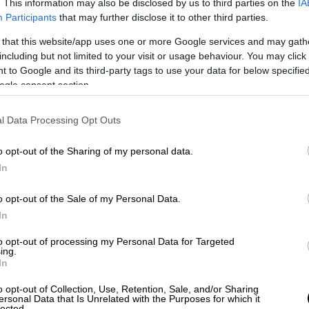
. This information may also be disclosed by us to third parties on the
IA
 της ευρωπαϊκής πρωτοβουλίας Space EU,
Participants
that may further disclose it to other third parties.
λήθηκαν να υποβάλλουν τις προτάσεις
και
ιάταξη
που θα
ταξίδευε στη στρατόσφαιρα
.
 that this website/app uses one or more Google services and may gath
including but not limited to your visit or usage behaviour. You may click 
ένες διαστάσεις και προδιαγραφές,
 to Google and its third-party tags to use your data for below specifi
 ενός καινοτόμου πειράματος σε συνθήκες
ogle consent section.
ι την υλοποίηση διαστημικών ταξιδιών σε
l Data Processing Opt Outs
ίου Ξάνθης
ήταν αυτή που
βραβεύτηκε
και
o opt-out of the Sharing of my personal data.
 κάψουλα, μαζί με άλλες διατάξεις από
In
ανικής διαστημικής εταιρείας BLUE ORIGIN.
σε την κάψουλα με τα πειράματα στη
o opt-out of the Sale of my Personal Data.
 βαρύτητας. Εκεί, θα έμενε για σύντομο
In
θα επέστρεφε πίσω στη Γη. Δυστυχώς, η
to opt-out of processing my Personal Data for Targeted
καθυστέρησε κατά πολύ την εκτόξευση του
ing.
In
o opt-out of Collection, Use, Retention, Sale, and/or Sharing
λοποιήθηκε
τελικά πριν από λίγες μέρες, και
ersonal Data that Is Unrelated with the Purposes for which it
lected.