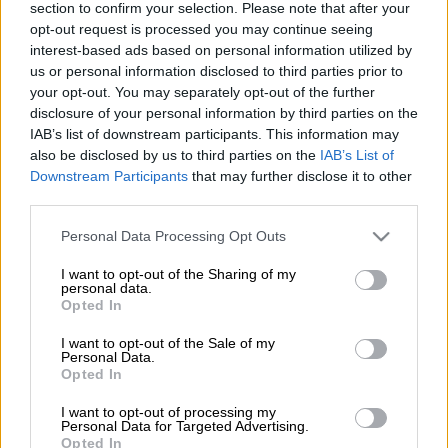
section to confirm your selection. Please note that after your
Προσθέστε το ΕΘΝΟΣ στη Google
opt-out request is processed you may continue seeing
interest-based ads based on personal information utilized by
Κιβώτιο με πάνω από
23 οβίδες
βρέθηκε
us or personal information disclosed to third parties prior to
στο
εργοτάξιο
της Λέοντος Σοφού στο
your opt-out. You may separately opt-out of the further
disclosure of your personal information by third parties on the
κέντρο της
Θεσσαλονίκης
.
IAB’s list of downstream participants. This information may
Χθες μόνο
εντοπίστηκαν 15 οβίδες στο εν
also be disclosed by us to third parties on the
IAB’s List of
λόγω οικόπεδο
, και μάλιστα οι 6 ήταν σε
Downstream Participants
that may further disclose it to other
κιβώτιο με ναζιστικά σύμβολα και γερμανικά
third parties.
σύμβολα, γεγονός που δείχνει ότι
Please note that this website/app uses one or more Google
Personal Data Processing Opt Outs
πιθανότατα να ήταν μία αποθήκη του
services and may gather and store information including but
στρατού της Γερμανίας κατά τον Β’
not limited to your visit or usage behaviour. You may click to
I want to opt-out of the Sharing of my
personal data.
grant or deny consent to Google and its third-party tags to
Παγκόσμιο Πόλεμο, σύμφωνα με το Mega.
Opted In
use your data for below specified purposes in below Google
consent section.
Οι εργασίες στο οικόπεδο
I want to opt-out of the Sale of my
Personal Data.
πραγματοποιούνται για την ανέγερση ενός
Opted In
9όροφου ξενοδοχείου
, με την πορεία των
I want to opt-out of processing my
εργασιών να εξελίσσεται σε θρίλερ, καθώς
Personal Data for Targeted Advertising.
Opted In