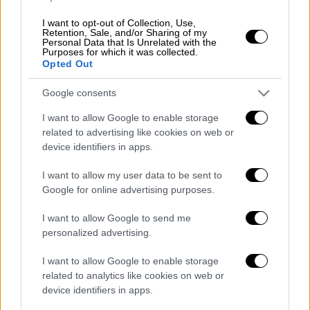
στο σημείο έχει φτάσει και ο στρατός.
I want to opt-out of Collection, Use,
Πρόκειται για ένα πολύ κεντρικό σημείο
Retention, Sale, and/or Sharing of my
Personal Data that Is Unrelated with the
στην πόλη, ενώ, όπως σημειώνει το Mega, οι
Purposes for which it was collected.
εργασίες γίνονται με φτυάρια, καθώς τα
Opted Out
σκαπτικά μηχανήματα δεν είναι δυνατόν να
Google consents
πραγματοποιήσουν οποιαδήποτε κίνηση,
προκειμένου να μην σημειωθεί κάποιο
I want to allow Google to enable storage
related to advertising like cookies on web or
ατύχημα με τις οβίδες.
device identifiers in apps.
I want to allow my user data to be sent to
Google for online advertising purposes.
I want to allow Google to send me
personalized advertising.
I want to allow Google to enable storage
related to analytics like cookies on web or
device identifiers in apps.