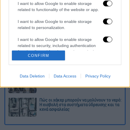
I want to allow Google to enable storage
related to functionality of the website or app.
Διαβάστε ακόμη
I want to allow Google to enable storage
related to personalization.
Κυνήγι χρόνου στα λεωφορεία: Οι οδηγοί
της ΟΣΥ καταγγέλλουν δρομολόγια που
«δεν βγαίνουν» και προειδοποιούν για
I want to allow Google to enable storage
κινδύνους
related to security, including authentication
functionality and fraud prevention, and other
Πώς έγινε η τραγωδία στα Μάλια: Η 40χρονη
CONFIRM
πνίγηκε για να σώσει τη φίλη της
user protection.
Marfin: Στην Αθήνα σήμερα η 46χρονη
Data Deletion
Data Access
Privacy Policy
κατηγορούμενη που αρνείται κάθε εμπλοκή
Πώς οι χάκερ μπορούν να μολύνουν το νερό:
Η εισβολή στα συστήματα ύδρευσης και τα
κενά ασφαλείας