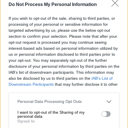
Do Not Process My Personal Information
Προσθέστε το ΕΘΝΟΣ στη Google
If you wish to opt-out of the sale, sharing to third parties, or
processing of your personal or sensitive information for
targeted advertising by us, please use the below opt-out
Ακόμα ένα
εργατικό δυστύχημα
έλαβε χώρα
section to confirm your selection. Please note that after your
αυτή τη φορά με θύμα 38χρονο εργάτη που
opt-out request is processed you may continue seeing
εντοπίστηκε χωρίς τις αισθήσεις του
interest-based ads based on personal information utilized by
us or personal information disclosed to third parties prior to
στο
Μενίδι
. Ο 38χρονος καταπλακώθηκε από
your opt-out. You may separately opt-out of the further
βαριά αντικείμενα μέσα σε αποθήκη e-shop
disclosure of your personal information by third parties on the
και αργότερα κατέληξε.
IAB’s list of downstream participants. This information may
also be disclosed by us to third parties on the
IAB’s List of
Σύμφωνα με πληροφορίες που μετέδωσε η
Downstream Participants
that may further disclose it to other
ΕΡΤ το εργατικό ατύχημα
σημειώθηκε
την
third parties.
ώρα που ο 38χρονος εργάτης εκτελούσε
Please note that this website/app uses one or more Google
Personal Data Processing Opt Outs
εργασίες.
services and may gather and store information including but
not limited to your visit or usage behaviour. You may click to
I want to opt-out of the Sharing of my
Πώς έγινε το ατύχημα
personal data.
grant or deny consent to Google and its third-party tags to
Opted In
use your data for below specified purposes in below Google