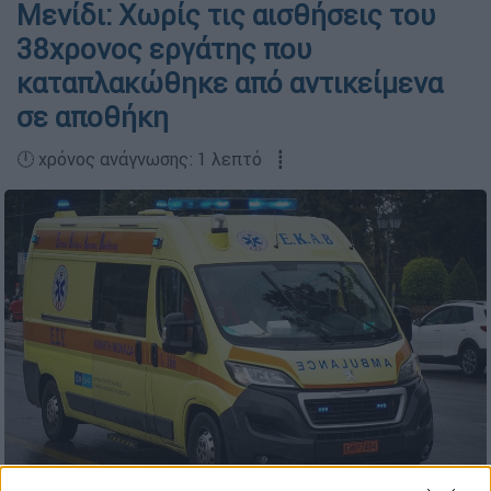
Μενίδι: Χωρίς τις αισθήσεις του
38χρονος εργάτης που
καταπλακώθηκε από αντικείμενα
σε αποθήκη
🕛 χρόνος ανάγνωσης: 1 λεπτό ┋
ΚΟΝΤΑΡΙΝΗΣ ΓΙΩΡΓΟΣ / EUROKINISSI