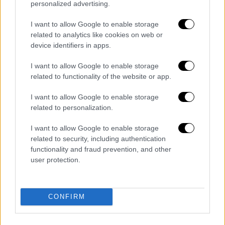
personalized advertising.
του πολιτική
Daily Mail: Ο Πούτιν «κλείστηκε» σε
I want to allow Google to enable storage
related to analytics like cookies on web or
καταφύγιο και σκέφτεται για τα
device identifiers in apps.
πυρηνικά - Έχει και λίστα με όσους θα
προστατεύσει αν τα χρησιμοποιήσει
I want to allow Google to enable storage
Ανατροπή με την πτώση γυναίκας από
related to functionality of the website or app.
τον λόφο του Αρείου Πάγου στην
I want to allow Google to enable storage
Ακρόπολη - Τα στοιχεία «δείχνουν»
related to personalization.
αυτοκτονία
Χρηστίδου - Μαραντίνης: Στα
I want to allow Google to enable storage
related to security, including authentication
δικαστήρια για τη διατροφή των
functionality and fraud prevention, and other
παιδιών - Εκνευρισμένος ο
user protection.
τραγουδιστής από την απόφαση
Διαβάστε ακόμη
CONFIRM
Εκτελέσεις, συλλήψεις και νέοι
περιορισμοί: Το Ιράν σκληραίνει τη γραμμή