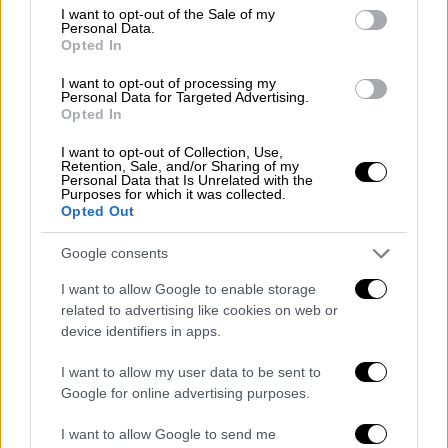
Κατά τις ίδιες πληροφορίες, κάποια στιγμή
consent section.
I want to opt-out of the Sale of my
κατά τη διάρκεια των εργασιών ηλεκτρικά
Personal Data.
Opted In
ράφια υποχώρησαν με αποτέλεσμα τα βαριά
αντικείμενα που βρίσκονταν σε αυτά να
I want to opt-out of processing my
Personal Data for Targeted Advertising.
καταπλακώσουν τον άτυχο εργάτη.
Opted In
Στο σημείο έσπευσαν άνδρες της
I want to opt-out of Collection, Use,
Retention, Sale, and/or Sharing of my
Πυροσβεστικής
οι οποίοι απεγκλώβισαν
Personal Data that Is Unrelated with the
Purposes for which it was collected.
χωρίς τις αισθήσεις του τον 38χρονο
Opted Out
εργάτη. Το περιστατικό φέρεται να έγινε σε
αποθήκη που βρίσκεται επί της οδού
Google consents
Λουτρού ενώ για το περιστατικό έχει
I want to allow Google to enable storage
προσαχθεί ο υπεύθυνος του.
related to advertising like cookies on web or
device identifiers in apps.
ΟΛΕΣ ΟΙ ΕΙΔΗΣΕΙΣ
I want to allow my user data to be sent to
Το πακέτο 200 δισ. της Γερμανίας
Google for online advertising purposes.
αλλάζει το ενεργειακό: Διαμαρτυρίες
I want to allow Google to send me
στην ΕΕ όσο το Βερολίνο χαράσσει δική