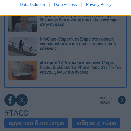
στο εσωτερικό εν μέσω πολέμου
Data Deletion
Data Access
Privacy Policy
Η πρώτη δήλωση της οικογένειας της
38χρονης Βρετανίδας που δολοφονήθηκε
στην Κυψέλη
Ντύθηκε «Χάρος», ανέβηκε στην οροφή
νοσοκομείου και κοιτούσε επίμονα τους
ασθενείς
«Όχι γκέι 17 Pro, αλλά σπασμένο 11άρι»:
Ρώσοι διαλύουν τα iPhone τους στο TikTok
για να... γίνουν πιο άνδρες
επόμενο
άρθρο
#TAGS
εργατικό δυστύχημα
ειδήσεις τώρα