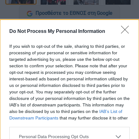
Προσθέστε το ΕΘΝΟΣ στη Google
Με ένα απόσπασμα από το «Μονόγραμμα»
Do Not Process My Personal Information
του
Οδυσσέα Ελύτη
αποχαιρέτησε τον
σύντροφο της ζωής της
Αλέξανδρο
If you wish to opt-out of the sale, sharing to third parties, or
processing of your personal or sensitive information for
Νικολαΐδη
, που έφυγε από τη ζωή σε ηλικία
targeted advertising by us, please use the below opt-out
μόλις 43 ετών από μια σπάνια μορφή
section to confirm your selection. Please note that after your
καρκίνου, η σύζυγός του, Δώρα Τσαμπάζη.
opt-out request is processed you may continue seeing
interest-based ads based on personal information utilized by
Συγκεκριμένα ανέβασε το εξής απόσπασμα:
us or personal information disclosed to third parties prior to
«Ποιός μιλεί στα νερά και ποιός κλαίει –
your opt-out. You may separately opt-out of the further
disclosure of your personal information by third parties on the
ακούς; Ποιός γυρεύει τον άλλο, ποιός
IAB’s list of downstream participants. This information may
φωνάζει – ακούς; Είμ’ εγώ που φωνάζω κι
also be disclosed by us to third parties on the
IAB’s List of
είμ’ εγώ που κλαίω, μ’ ακούς. Σ΄αγαπώ, σ’
Downstream Participants
that may further disclose it to other
αγαπώ, μ’ ακούς».
third parties.
Please note that this website/app uses one or more Google
Personal Data Processing Opt Outs