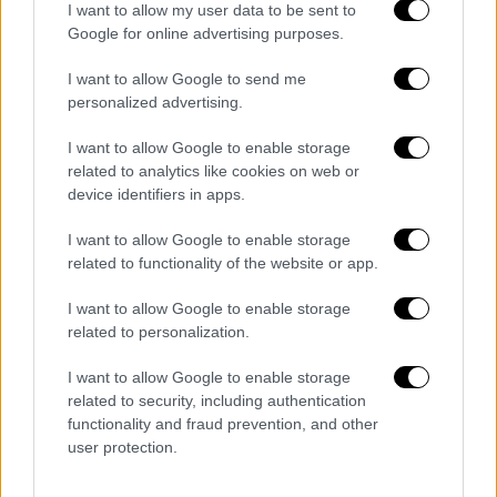
I want to allow my user data to be sent to
Η ανάρτηση της Δώρας Τσαμπάζη
Google for online advertising purposes.
I want to allow Google to send me
ΟΛΕΣ ΟΙ ΕΙΔΗΣΕΙΣ
personalized advertising.
Πέθανε ο Αλέξανδρος Νικολαΐδης: Ήταν
I want to allow Google to enable storage
αναπληρωτής εκπρόσωπος Τύπου του
related to analytics like cookies on web or
ΣΥΡΙΖΑ και δις αργυρός Ολυμπιονίκης
device identifiers in apps.
Βιασμός 12χρονη
ς στον Κολωνό: Δεν
I want to allow Google to enable storage
έχει μιλήσει για τη μητέρα της – Πόσοι
related to functionality of the website or app.
έχουν μπει στο στόχαστρο των αρχών
για «ραντεβού» με την ανήλικη
I want to allow Google to enable storage
Μετρό: Βλάβες και συνωστισμό έφερε η
related to personalization.
επέκταση προς Πειραιά - Ξεπέρασε τα
I want to allow Google to enable storage
όριά του το δίκτυο
related to security, including authentication
Φθηνά όσο πουθενά: Το «Παρίσι των
functionality and fraud prevention, and other
Βαλκανίων» είναι ο οικονομικότερος
user protection.
προορισμός της Ευρώπης