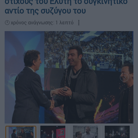
στίχους του Ελύτη το συγκινητικό
αντίο της συζύγου του
🕛 χρόνος ανάγνωσης: 1 λεπτό ┋