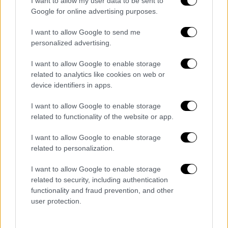
I want to allow my user data to be sent to
στα οχήματα μεταφοράς του κοινού.
Google for online advertising purposes.
Τα θορυβώδη παίγνια σε καφενείο,
I want to allow Google to send me
σφαιριστήρια ή άλλα δημόσια κέντρα,
personalized advertising.
καθώς και οι φωνασκίες και συζητήσεις
σε υψηλό τόνο των θαμώνων των
I want to allow Google to enable storage
κέντρων αυτών.
related to analytics like cookies on web or
device identifiers in apps.
Οι θορυβώδεις συζητήσεις και
διαπληκτισμοί σε σταθμούς
I want to allow Google to enable storage
αυτοκινήτων (λεωφορείων, ΤΑΞΙ, κ.λ.π.),
related to functionality of the website or app.
η φόρτωση ή εκφόρτωση εμπορευμάτων
I want to allow Google to enable storage
σε ή από φορτηγά αυτοκίνητα, που
related to personalization.
δημιουργεί θόρυβο, καθώς και η
θορυβώδης λειτουργία της μηχανής
I want to allow Google to enable storage
related to security, including authentication
τροχοφόρου, το οποίο είναι σε στάση.
functionality and fraud prevention, and other
Η χρήση σειρήνων ή άλλων ηχητικών
user protection.
οργάνων ή συστημάτων ασφαλείας,
χωρίς να συντρέχει λόγος έκτακτης