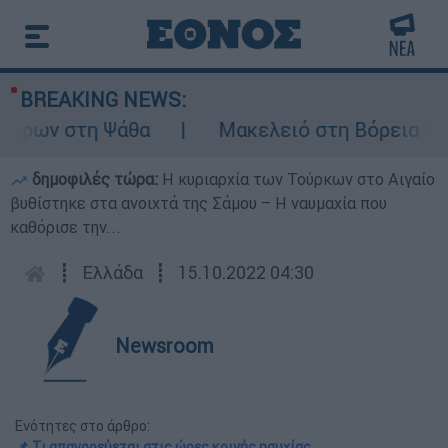
BREAKING NEWS:
έρων στη Ψάθα
Μακελειό στη Βόρεια Καρολ
δημοφιλές τώρα:
Η κυριαρχία των Τούρκων στο Αιγαίο
βυθίστηκε στα ανοιχτά της Σάμου – Η ναυμαχία που
καθόρισε την...
┋
Ελλάδα
┋
15.10.2022 04:30
Newsroom
Ενότητες στο άρθρο:
📌 Τι απαγορεύεται στις ώρες κοινής ησυχίας