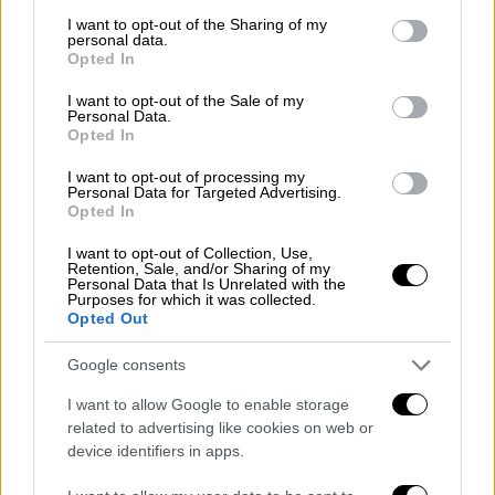
services and may gather and store information including but
αιτιολογημένη άδεια του διοικητή του
not limited to your visit or usage behaviour. You may click to
I want to opt-out of the Sharing of my
personal data.
grant or deny consent to Google and its third-party tags to
οικείου Αστυνομικού Τμήματος μπορεί
Opted In
use your data for below specified purposes in below Google
να επιτραπεί η εκτέλεση εργασίας,
consent section.
I want to opt-out of the Sale of my
ιδίως κοινής ωφέλειας, που προκαλεί
Personal Data.
Opted In
θόρυβο.
Η λειτουργία κάθε μουσικού οργάνου ή
I want to opt-out of processing my
Personal Data for Targeted Advertising.
συσκευής ραδιοφώνου, μαγνητοφώνου ή
Opted In
τηλεόραση σε υψηλή ένταση, οι
I want to opt-out of Collection, Use,
φωνασκίες, οι θορυβώδεις χοροί και
Retention, Sale, and/or Sharing of my
κάθε άλλη θορυβώδης εκδήλωση σε
Personal Data that Is Unrelated with the
Purposes for which it was collected.
κατοικία ή άλλους ιδιωτικούς χώρους.
Opted Out
Τα τραγούδια, οι φωνασκίες, η χρήση
Google consents
μουσικών οργάνων, η λειτουργία
ραδιοφώνων, μαγνητοφώνων και
I want to allow Google to enable storage
τηλεοράσεων στους δρόμους, πλατείες
related to advertising like cookies on web or
device identifiers in apps.
και δημόσιους γενικά χώρους
κατοικημένων περιοχών, καθώς και μέσα