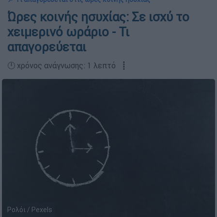
Ώρες κοινής ησυχίας: Σε ισχύ το
χειμερινό ωράριο - Τι
απαγορεύεται
🕛 χρόνος ανάγνωσης: 1 λεπτό ┋
Ρολόι / Pexels