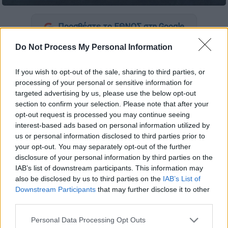
Προσθέστε το ΕΘΝΟΣ στη Google
Do Not Process My Personal Information
Άλλαξαν οι
ώρες κοινής ησυχίας
, καθώς
μπήκαμε στο χειμερινό ωράριο. Ειδικότερα,
If you wish to opt-out of the sale, sharing to third parties, or
οι ώρες κοινής ησυχίας κατά τη χειμερινή
processing of your personal or sensitive information for
περίοδο είναι από 15:30 έως 17:30 και
targeted advertising by us, please use the below opt-out
section to confirm your selection. Please note that after your
από 22:00 έως 07:30. Η περίοδος διάρκειας
opt-out request is processed you may continue seeing
του χειμερινού ωραρίου ξεκινά από την 1η
interest-based ads based on personal information utilized by
Οκτωβρίου και λήγει την 31ή Μαρτίου.
us or personal information disclosed to third parties prior to
your opt-out. You may separately opt-out of the further
Τι απαγορεύεται στις ώρες κοινής
disclosure of your personal information by third parties on the
ησυχίας
IAB’s list of downstream participants. This information may
also be disclosed by us to third parties on the
IAB’s List of
Εργασίες ή άλλες δραστηριότητες που
Downstream Participants
that may further disclose it to other
δημιουργούν θόρυβο. Σε εξαιρετικές
third parties.
περιπτώσεις έκτακτης ανάγκης, που δεν
Please note that this website/app uses one or more Google
Personal Data Processing Opt Outs
επιδέχονται αναβολή, με ειδική