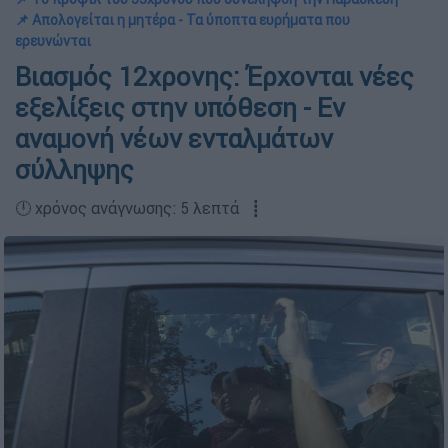
📌 Απολογείται η μητέρα - Τα ύποπτα ευρήματα που
ερευνώνται
Βιασμός 12χρονης: Έρχονται νέες
εξελίξεις στην υπόθεση - Εν
αναμονή νέων ενταλμάτων
σύλληψης
🕛 χρόνος ανάγνωσης: 5 λεπτά ┋