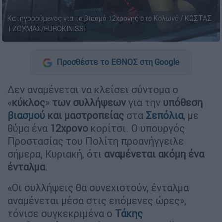
Κατηγορούμενος για το βιασμό 12χρονης στο Κολωνό / ΚΩΣΤΑΣ
ΤΖΟΥΜΑΣ/EUROKINISSI
Προσθέστε το ΕΘΝΟΣ στη Google
Δεν αναμένεται να κλείσει σύντομα ο
«
κύκλος
»
των συλλήψεων
για την
υπόθεση
βιασμού
και μαστροπείας
στα
Σεπόλια
, με
θύμα ένα
12χρονο
κορίτσι. Ο υπουργός
Προστασίας του Πολίτη προανήγγειλε
σήμερα, Κυριακή, ότι
αναμένεται ακόμη ένα
ένταλμα
.
«Οι συλλήψεις θα συνεχιστούν, ένταλμα
αναμένεται μέσα στις επόμενες ώρες»,
τόνισε συγκεκριμένα ο
Τάκης