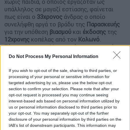
χωρίς παιδιά, ο οποίος εργαζόταν ως
υπάλληλος σε μαγαζί εστίασης, φαίνεται
πως είναι ο
33χρονος
άνδρας ο οποίο
συνελήφθη αργά το βράδυ της
Παρασκευής
για την υπόθεση
βιασμού
και
έκδοσης
της
12χρονης
κοπέλας από τον
Κολωνό
.
Σύμφωνα με τον Mega, πρόκειται για ακόμα
έναν «άνθρωπο της διπλανής πόρτας» που
Do Not Process My Personal Information
δεν κινούσε υποψίες, όπως δηλαδή και ο
Ηλίας Μίχος.
If you wish to opt-out of the sale, sharing to third parties, or
processing of your personal or sensitive information for
Ό δικηγόρος του
33χρονου
πήγε στη ΓΑΔΑ το
targeted advertising by us, please use the below opt-out
Σάββατο 15 Οκτωβρίου προκειμένου να
section to confirm your selection. Please note that after your
opt-out request is processed you may continue seeing
ετοιμάσουν την υπερασπιστική του γραμμή.
interest-based ads based on personal information utilized by
Η πλευρά του κατηγορούμενου, που φέρεται
us or personal information disclosed to third parties prior to
να
έχει βιάσει 2 φορές το κορίτσι
έναντι
your opt-out. You may separately opt-out of the further
αμοιβής κοντά στο μετρό στα
Σεπόλια
, όπου
disclosure of your personal information by third parties on the
IAB’s list of downstream participants. This information may
συνήθιζε να εκδίδει το κορίτσι ο Ηλίας