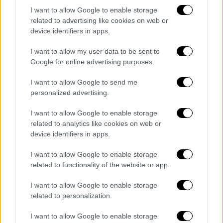
I want to allow Google to enable storage
related to advertising like cookies on web or
device identifiers in apps.
video
I want to allow my user data to be sent to
Google for online advertising purposes.
I want to allow Google to send me
personalized advertising.
«Μου είπε ότι ήταν
17 - 18 ετών και την
I want to allow Google to enable storage
πίστεψα
. Αν ήξερα ότι ήταν 12 ετών δε θα
related to analytics like cookies on web or
της έλεγε ούτε καλησπέρα. Μου έστελνε
device identifiers in apps.
συνέχεια μηνύματα, πιεστικά και ήθελε να
I want to allow Google to enable storage
συναντηθούμε. Σε αυτά τα μηνύματα έλεγε
related to functionality of the website or app.
συνέχεια, πότε θα σε δω, πότε θα σε δω»,
υποστηρίζει ο 33χρονος ο οποίος θέλει να
I want to allow Google to enable storage
ρίξει την ευθύνη στο 12χρονο παιδί και στον
related to personalization.
Ηλία Μίχο.
I want to allow Google to enable storage