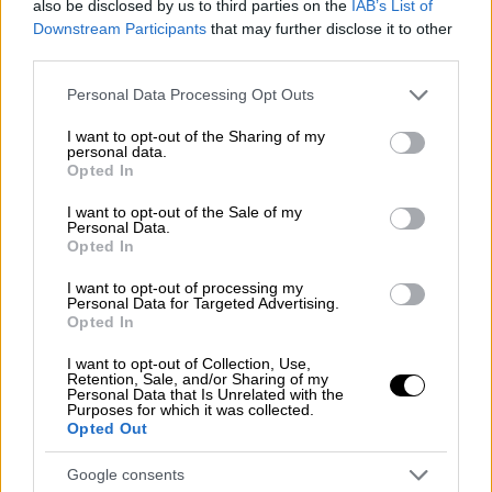
also be disclosed by us to third parties on the
IAB’s List of
Μίχος, υποστηρίζει ότι
δεν έχει βιάσει το
Downstream Participants
that may further disclose it to other
κορίτσι
αλλά παραδέχεται ότι την έχει
third parties.
συναντήσει τρεις φορές αλλά δεν υπήρξε
Please note that this website/app uses one or more Google
Personal Data Processing Opt Outs
σεξουαλική επαφή.
services and may gather and store information including but
not limited to your visit or usage behaviour. You may click to
I want to opt-out of the Sharing of my
Την ίδια όμως στιγμή υποστηρίζει ότι του
personal data.
grant or deny consent to Google and its third-party tags to
Opted In
είπε πως ήταν
17 ετών και εκείνος την
use your data for below specified purposes in below Google
πίστεψε
…, ενώ αν ήξερε την πραγματική της
consent section.
I want to opt-out of the Sale of my
Personal Data.
ηλικία δεν θα την προσέγγιζε. Ο άνδρας
Opted In
δήλωσε πως η 12χρονη ήταν εκείνη που τον
είχε προσεγγίσει μέσω της
διαδικτυακής
I want to opt-out of processing my
Personal Data for Targeted Advertising.
εφαρμογής και του έστελνε επίμονα
Opted In
μηνύματα για να
συναντηθούν
, ενώ
I want to opt-out of Collection, Use,
συμπλήρωσε πως του είχε αποκρύψει την
Retention, Sale, and/or Sharing of my
Personal Data that Is Unrelated with the
πραγματική της ηλικία.
Purposes for which it was collected.
Opted Out
Google consents