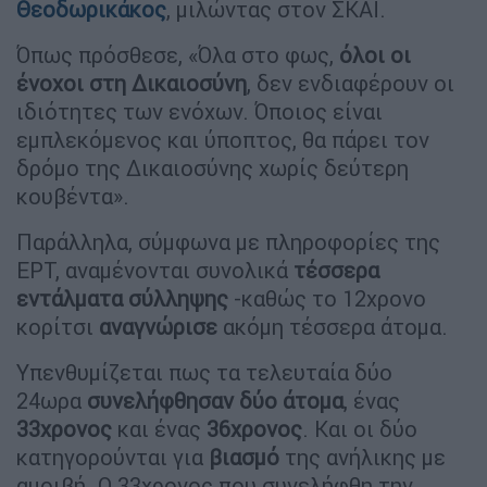
Θεοδωρικάκος
, μιλώντας στον ΣΚΑΪ.
Όπως πρόσθεσε, «Όλα στο φως,
όλοι οι
ένοχοι στη Δικαιοσύνη
, δεν ενδιαφέρουν οι
ιδιότητες των ενόχων. Όποιος είναι
εμπλεκόμενος και ύποπτος, θα πάρει τον
δρόμο της Δικαιοσύνης χωρίς δεύτερη
κουβέντα».
Παράλληλα, σύμφωνα με πληροφορίες της
ΕΡΤ, αναμένονται συνολικά
τέσσερα
εντάλματα σύλληψης
-καθώς το 12χρονο
κορίτσι
αναγνώρισε
ακόμη τέσσερα άτομα.
Υπενθυμίζεται πως τα τελευταία δύο
24ωρα
συνελήφθησαν δύο άτομα
, ένας
33χρονος
και ένας
36χρονος
. Και οι δύο
κατηγορούνται για
βιασμό
της ανήλικης με
αμοιβή. Ο 33χρονος που συνελήφθη την