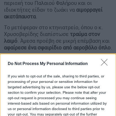
περιοχή του Παλαιού Φαλήρου και οι
ιδιοκτήτες είδαν το ζωάκι να
αιμορραγεί
ακατάπαυστα
.
Το μετέφεραν στο κτηνιατρείο, όπου ο κ.
Χρυσοβερίδης διαπίστωσε
τραύμα στον
λαιμό
. Άμεσα προέβη σε μικρή επέμβαση και
αφαίρεσε ένα σφαιρίδιο από αεροβόλο όπλο
.
Όπως λέει ο ίδιος, είναι «απίστευτο» πως
Do Not Process My Personal Information
στο Παλαιό Φάληρο συνέβη κάτι τέτοιο και
συγκεκριμένα σε μία περιοχή που επικρατεί
If you wish to opt-out of the sale, sharing to third parties, or
ηρεμία και δεν υπάρχουν συνήθως τέτοια
processing of your personal or sensitive information for
περιστατικά. Για το συμβάν ενημερώθηκαν
targeted advertising by us, please use the below opt-out
και οι
αστυνομικές Αρχές
, οι οποίες
section to confirm your selection. Please note that after your
έσπευσαν στην περιοχή και συνέλεξαν
opt-out request is processed you may continue seeing
interest-based ads based on personal information utilized by
μαρτυρίες και άλλες πληροφορίες που
us or personal information disclosed to third parties prior to
μπορεί να ρίξουν «φως» στην έρευνά τους.
your opt-out. You may separately opt-out of the further