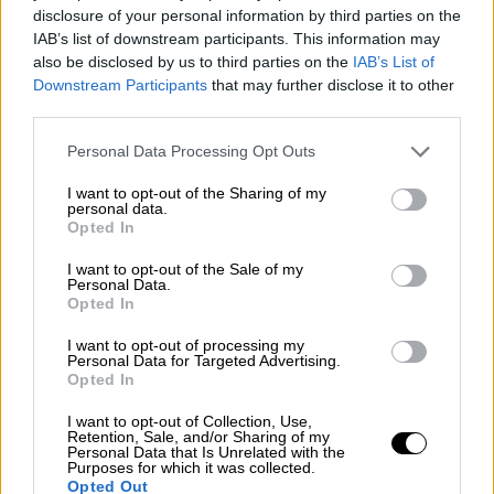
disclosure of your personal information by third parties on the
Επίσης, ο κ. Χρυσοβερίδης είναι και
IAB’s list of downstream participants. This information may
πρόεδρος του δημοτικού συμβουλίου της
also be disclosed by us to third parties on the
IAB’s List of
περιοχής και δηλώνει πως θα «φροντίσει»
Downstream Participants
that may further disclose it to other
third parties.
το ζήτημα να συζητηθεί και να εξεταστεί
όπως αρμόζει.
Please note that this website/app uses one or more Google
Personal Data Processing Opt Outs
services and may gather and store information including but
Το σκυλάκι είναι
καλά στην υγεία του
και
not limited to your visit or usage behaviour. You may click to
I want to opt-out of the Sharing of my
personal data.
έχει πολύ καλή ανταπόκριση στη θεραπεία.
grant or deny consent to Google and its third-party tags to
Opted In
use your data for below specified purposes in below Google
consent section.
I want to opt-out of the Sale of my
Personal Data.
Opted In
I want to opt-out of processing my
Personal Data for Targeted Advertising.
Opted In
I want to opt-out of Collection, Use,
Retention, Sale, and/or Sharing of my
Personal Data that Is Unrelated with the
Purposes for which it was collected.
Opted Out