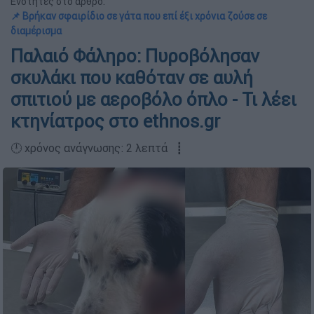
Ενότητες στο άρθρο:
📌 Βρήκαν σφαιρίδιο σε γάτα που επί έξι χρόνια ζούσε σε
διαμέρισμα
Παλαιό Φάληρο: Πυροβόλησαν
σκυλάκι που καθόταν σε αυλή
σπιτιού με αεροβόλο όπλο - Τι λέει
κτηνίατρος στο ethnos.gr
🕛 χρόνος ανάγνωσης: 2 λεπτά ┋