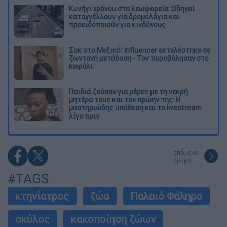
Κυνήγι χρόνου στα λεωφορεία: Οδηγοί
καταγγέλλουν για δρομολόγια και
προειδοποιούν για κινδύνους
Σοκ στο Μεξικό: Influencer εκτελέστηκε σε
ζωντανή μετάδοση - Τον πυροβόλησαν στο
κεφάλι
Παιδιά ζούσαν για μέρες με τη νεκρή
μητέρα τους και τον πρώην της: Η
μυστηριώδης υπόθεση και το livestream
λίγο πριν
επόμενο
άρθρο
#TAGS
κτηνίατρος
ζώα
Παλαιό Φάληρο
σκύλος
κακοποίηση ζώων