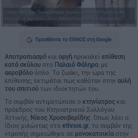
Παλαιό Φάληρο: Πυροβόλησαν σκυλάκι που καθόταν σε αυλή
σπιτιού με αεροβόλο όπλο (Nikos Chrysoveridis/Instagram)
Προσθέστε το ΕΘΝΟΣ στη Google
Αποτροπιασμό
και
οργή
προκαλεί
επίθεση
κατά σκύλου
στο
Παλαιό Φάληρο
, με
αεροβόλο
όπλο. Το ζωάκι, την ώρα της
επίθεσης, εκτιμάται πως καθόταν στην
αυλή
του σπιτιού
των ιδιοκτητών του.
Το συμβάν αντιμετώπισε ο
κτηνίατρος
και
πρόεδρος του Κτηνιατρικού Συλλόγου
Αττικής,
Νίκος Χρυσοβερίδης
. Όπως λέει ο
ίδιος μιλώντας στο
ethnos.gr
, το συμβάν της
ντροπής σημειώθηκε σε
μονοκατοικία
στην