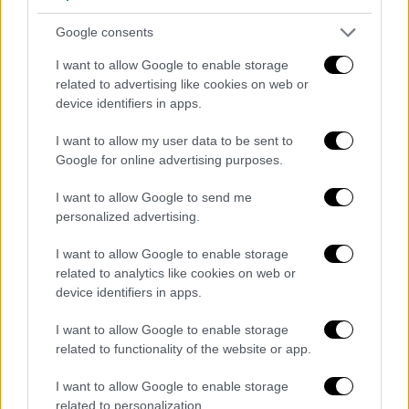
Google consents
View this post on Instagram
I want to allow Google to enable storage
related to advertising like cookies on web or
device identifiers in apps.
I want to allow my user data to be sent to
Google for online advertising purposes.
I want to allow Google to send me
personalized advertising.
Βρήκαν σφαιρίδιο σε γάτα που επί έξι
I want to allow Google to enable storage
χρόνια ζούσε σε διαμέρισμα
related to analytics like cookies on web or
device identifiers in apps.
Ο κτηνίατρος ανέφερε στο ethnos.gr και
ακόμη ένα
παρόμοιο περιστατικό
που τού
I want to allow Google to enable storage
related to functionality of the website or app.
έγινε γνωστό το περασμένο έτος.
I want to allow Google to enable storage
Συγκεκριμένα, πρόκειται για
γατούλα
που
related to personalization.