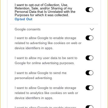
δεν το είχε ακούσει καθόλου
. Πίστεψε ότι
I want to opt-out of Collection, Use,
θα είχαν πάει κάπου μαζί με τον ‘’Ευτύχα’’»,
Retention, Sale, and/or Sharing of my
Personal Data that Is Unrelated with the
λέει στο
ethnos.gr
ο
Σταμάτης Παπαδήμος
,
Purposes for which it was collected.
Opted Out
ειδικός συνεργάτης του δημάρχου Νοτίου
Πηλίου.
Google consents
Ο ίδιος χαρακτηρίζει τον 60χρονο ως
I want to allow Google to enable storage
συνεσταλμένο, άκακο, ήσυχο και μοναχικό
related to advertising like cookies on web or
device identifiers in apps.
άνθρωπο, ο οποίος δεν είχε δώσει ποτέ
κανένα δικαίωμα στο χωριό
. «Ήταν τόσο
I want to allow my user data to be sent to
συνεσταλμένος, που όταν του μιλούσες,
Google for online advertising purposes.
έσκυβε το βλέμμα του. Ήταν πάντοτε μαζί ο
I want to allow Google to send me
‘’Ευτύχας’’ και ο σκύλος. Κάποιες φορές
personalized advertising.
μιλούσε στο κινητό του, προφανώς με
συμπατριώτες του, άλλες έπινε καμιά
I want to allow Google to enable storage
μπυρίτσα παραπάνω, αλλά ποτέ δε
related to analytics like cookies on web or
device identifiers in apps.
δημιούργησε κανένα πρόβλημα στο χωριό.
Όταν έπινε λίγο παραπάνω, πήγαινε
I want to allow Google to enable storage