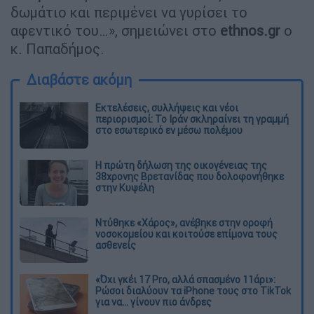
δωμάτιο και περιμένει να γυρίσει το
αφεντικό του…», σημειώνει στο
ethnos.gr
ο
κ. Παπαδήμος.
Διαβάστε ακόμη
Εκτελέσεις, συλλήψεις και νέοι
περιορισμοί: Το Ιράν σκληραίνει τη γραμμή
στο εσωτερικό εν μέσω πολέμου
Η πρώτη δήλωση της οικογένειας της
38χρονης Βρετανίδας που δολοφονήθηκε
στην Κυψέλη
Ντύθηκε «Χάρος», ανέβηκε στην οροφή
νοσοκομείου και κοιτούσε επίμονα τους
ασθενείς
«Όχι γκέι 17 Pro, αλλά σπασμένο 11άρι»:
Ρώσοι διαλύουν τα iPhone τους στο TikTok
για να... γίνουν πιο άνδρες