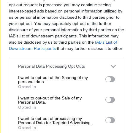
Τον είχε μαζί του από κουτάβι
opt-out request is processed you may continue seeing
interest-based ads based on personal information utilized by
Ο 60χρονος «Ευτύχας», ο οποίος ζούσε τα
us or personal information disclosed to third parties prior to
τελευταία δώδεκα χρόνια στον Πλατανιά και
your opt-out. You may separately opt-out of the further
έκανε κάποια μεροκάματα στις ελιές ή στην
disclosure of your personal information by third parties on the
IAB’s list of downstream participants. This information may
καθαριότητα τους καλοκαιρινούς μήνες,
είχε
also be disclosed by us to third parties on the
IAB’s List of
μαζί του το σκυλάκι του από κουταβάκι και
Downstream Participants
that may further disclose it to other
οι δυο τους ήταν δεμένοι πάρα πολύ.
third parties.
«Το πατρικό μου σπίτι, στο χωριό, βρίσκεται
Please note that this website/app uses one or more Google
Personal Data Processing Opt Outs
services and may gather and store information including but
σε απόσταση 30-40 μέτρων από το δωμάτιο
not limited to your visit or usage behaviour. You may click to
I want to opt-out of the Sharing of my
που έμενε ο ‘’Ευτύχας’’, σε ένα παλιό
personal data.
grant or deny consent to Google and its third-party tags to
Opted In
ξενοδοχείο που πλέον δε λειτουργούσε. Του
use your data for below specified purposes in below Google
το είχε παραχωρήσει ο ιδιοκτήτης του
consent section.
I want to opt-out of the Sale of my
Personal Data.
ξενοδοχείου, έναντι κάποιας συμβολικής
Opted In
αμοιβής, για να κοιμάται. Το σκυλάκι είναι
ζωηρό, γάβγιζε συχνά και το άκουγε ο
I want to opt-out of processing my
Personal Data for Targeted Advertising.
πατέρας μου.
Τις τελευταίες τρεις ημέρες
Opted In