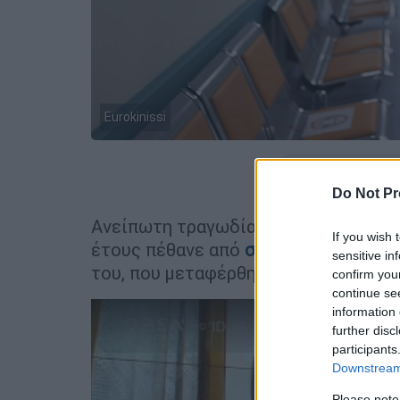
Eurokinissi
Προσθέστε
Do Not Pr
Ανείπωτη τραγωδία σημειώθηκε την
If you wish 
έτους πέθανε από
σηψαιμία
. Σε καλύ
sensitive in
του, που μεταφέρθηκε, επίσης, χθες
confirm you
continue se
information 
further disc
participants
Downstream 
Please note