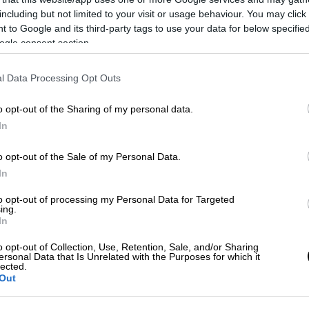
including but not limited to your visit or usage behaviour. You may click 
 to Google and its third-party tags to use your data for below specifi
ogle consent section.
video
l Data Processing Opt Outs
o opt-out of the Sharing of my personal data.
In
o opt-out of the Sale of my Personal Data.
In
to opt-out of processing my Personal Data for Targeted
ing.
In
το παιδί το μετέφεραν χθες οι γονείς του
o opt-out of Collection, Use, Retention, Sale, and/or Sharing
 πυρετό για πέντε ημέρες. Εκεί
έπαθε
ersonal Data that Is Unrelated with the Purposes for which it
lected.
 το επαναφέρει με ΚΑΡΠΑ. Στη συνέχεια
Out
ο, όπου διασωληνώθηκε, αλλά δυστυχώς
ιβαρυνθεί.