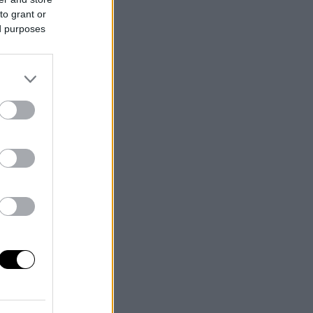
to grant or
ed purposes