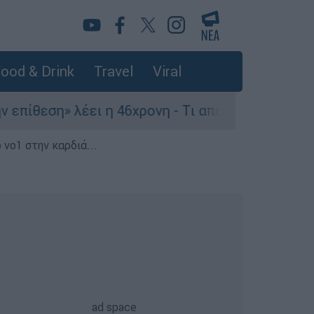
ood & Drink
Travel
Viral
η» λέει η 46χρονη - Τι αποκάλυψε στους αστυνομ
 νο1 στην καρδιά...