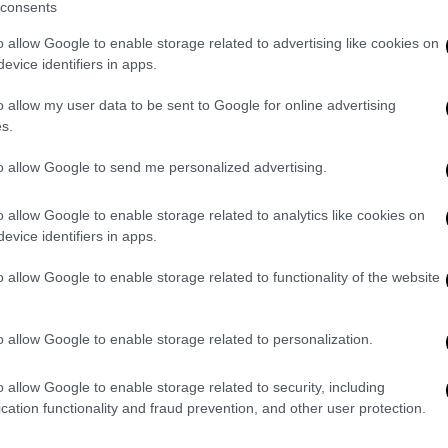
consents
o allow Google to enable storage related to advertising like cookies on
evice identifiers in apps.
o allow my user data to be sent to Google for online advertising
,5 έτους στον Βόλο - Πώς προκλήθηκε
s.
to allow Google to send me personalized advertising.
o allow Google to enable storage related to analytics like cookies on
ί 1,5 έτους - Μεταφέρθηκε στο
evice identifiers in apps.
ι κατέληξε
o allow Google to enable storage related to functionality of the website
o allow Google to enable storage related to personalization.
πή «Ανοιχτή Επικοινωνία» την υπόθεση
νείς
θα κληθούν να απαντήσουν γιατί
o allow Google to enable storage related to security, including
.
cation functionality and fraud prevention, and other user protection.