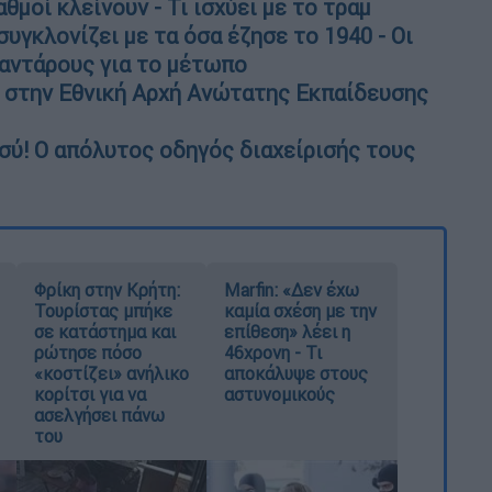
μοί κλείνουν - Τι ισχύει με το τραμ
συγκλονίζει με τα όσα έζησε το 1940 - Οι
φαντάρους για το μέτωπο
στην Εθνική Αρχή Ανώτατης Εκπαίδευσης
εσύ! Ο απόλυτος οδηγός διαχείρισής τους
Φρίκη στην Κρήτη:
Marfin: «Δεν έχω
Τουρίστας μπήκε
καμία σχέση με την
σε κατάστημα και
επίθεση» λέει η
ρώτησε πόσο
46χρονη - Τι
«κοστίζει» ανήλικο
αποκάλυψε στους
κορίτσι για να
αστυνομικούς
ασελγήσει πάνω
του