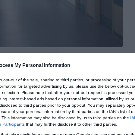
 το ΕΘΝΟΣ στη Google
ocess My Personal Information
 Πέμπτη στον
Βόλο
, όπου ένα μωρό 1,5
to opt-out of the sale, sharing to third parties, or processing of your per
τερη κατάσταση είναι το
δίδυμο αδελφάκι
formation for targeted advertising by us, please use the below opt-out s
 στο νοσοκομείο με υψηλό πυρετό.
r selection. Please note that after your opt-out request is processed y
eing interest-based ads based on personal information utilized by us or
disclosed to third parties prior to your opt-out. You may separately opt-
losure of your personal information by third parties on the IAB’s list of
. This information may also be disclosed by us to third parties on the
IA
Participants
that may further disclose it to other third parties.
 that this website/app uses one or more Google services and may gath