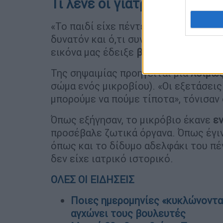
Τι λένε οι γιατροί
«Το παιδί είχε πέντε ημέρες πυρετό
δυνατόν και ό,τι συνέβη είναι αξεπέρ
εικόνα μας έδειξε
βαριά σηψαιμία
», 
Της σηψαιμίας προηγείται μια
λοίμω
σώμα ενός μικροβίου). «Οι εξετάσεις
μπορούμε να πούμε τίποτα», τόνισαν 
Όπως εξήγησαν, το μικρόβιο έκανε
εν
προσέβαλε ζωτικά όργανα. Όπως έγιν
όπως και το δίδυμο αδελφάκι του πέν
δεν είχε ιατρικό ιστορικό.
ΟΛΕΣ ΟΙ ΕΙΔΗΣΕΙΣ
Ποιες ημερομηνίες «κυκλώνονται
αγχώνει τους βουλευτές