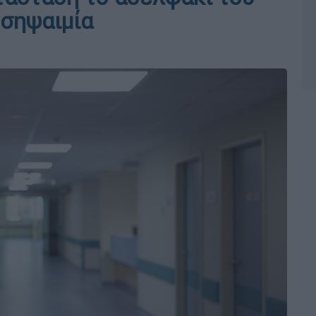
 σηψαιμία