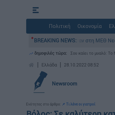
Πολιτική
Οικονομία
Ελ
ς 8 ημερών - Νοσηλευόταν στη ΜΕΘ Νεογνών
BREAKING NEWS:
δημοφιλές τώρα:
Σου καίει το μυαλό: Το 
┋
Ελλάδα
┋
28.10.2022 08:52
Newsroom
Ενότητες στο άρθρο:
📌 Τι λένε οι γιατροί
Βόλος: Σε καλύτερη κα