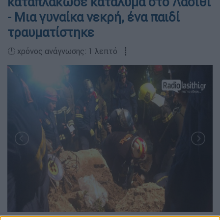
καταπλάκωσε κατάλυμα στο Λασίθι
- Μια γυναίκα νεκρή, ένα παιδί
τραυματίστηκε
🕛 χρόνος ανάγνωσης: 1 λεπτό ┋