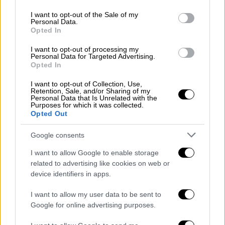
use your data for below specified purposes in below Google
consent section.
I want to opt-out of the Sale of my
Personal Data.
Opted In
I want to opt-out of processing my
Personal Data for Targeted Advertising.
Opted In
Η γυναίκα ήταν
αγνοούμενη
για αρκετές
I want to opt-out of Collection, Use,
ώρες και τελικά εντοπίστηκε νεκρή από την
Retention, Sale, and/or Sharing of my
Personal Data that Is Unrelated with the
Πυροσβεστική, στα χαλάσματα.
Purposes for which it was collected.
Opted Out
Το 9χρονο παιδί της οικογένειας που
Google consents
απεγκλωβίστηκε
, τραυματισμένο στο πόδι,
ενώ ο πατέρας είναι καλά στην υγεία του
I want to allow Google to enable storage
έχοντας μερικές εκδορές.
related to advertising like cookies on web or
device identifiers in apps.
ΟΛΕΣ ΟΙ ΕΙΔΗΣΕΙΣ
I want to allow my user data to be sent to
Google for online advertising purposes.
Παλαιό Φάληρο: Πιθανόν στο εξωτερικό