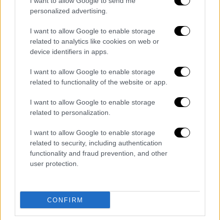
ο βιαστής με τα τατουάζ - Τα στοιχεία
I want to allow Google to send me
που έχουν συγκεντρωθεί για την
personalized advertising.
ταυτότητά του
I want to allow Google to enable storage
Πανελλήνιες 2023: Οι περιζήτητοι
related to analytics like cookies on web or
κλάδοι της ψυχολογίας - Όσα πρέπει να
device identifiers in apps.
ξέρουν οι μαθητές για τις σπουδές στα
I want to allow Google to enable storage
δημόσια πανεπιστήμια
related to functionality of the website or app.
50 Cent: Από τα ναρκωτικά και την
απόπειρα δολοφονίας στη σημερινή του
I want to allow Google to enable storage
related to personalization.
συναυλία με τον Αργυρό στο ΟΑΚΑ
Υφεση «εξπρές» προβλέπουν οι Ελληνες
I want to allow Google to enable storage
CEOs - Αισιοδοξία για την επόμενη
related to security, including authentication
τριετία
functionality and fraud prevention, and other
user protection.
Το μυστικό των Αρχαίων Ελλήνων για να
βρεις τον έρωτα της ζωής σου
Διαβάστε ακόμη
CONFIRM