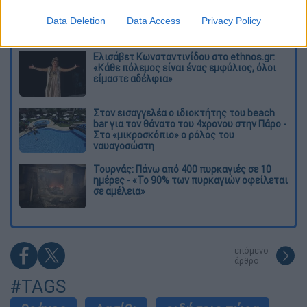
O στρατηγός ήταν σχιζοφρενής, εμμονικός,
πλησίαζε τα 75 όταν τον αντάμωσε η δόξα –
Data Deletion
Data Access
Privacy Policy
Εκείνος που άλλαξε την πορεία της
Ιστορίας!
Ελισάβετ Κωνσταντινίδου στο ethnos.gr:
«Κάθε πόλεμος είναι ένας εμφύλιος, όλοι
είμαστε αδέλφια»
Στον εισαγγελέα ο ιδιοκτήτης του beach
bar για τον θάνατο του 4χρονου στην Πάρο -
Στο «μικροσκόπιο» ο ρόλος του
ναυαγοσώστη
Τουρνάς: Πάνω από 400 πυρκαγιές σε 10
ημέρες - «Το 90% των πυρκαγιών οφείλεται
σε αμέλεια»
επόμενο
άρθρο
#TAGS