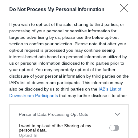
Do Not Process My Personal Information
Προσθέστε το ΕΘΝΟΣ στη Google
If you wish to opt-out of the sale, sharing to third parties, or
processing of your personal or sensitive information for
targeted advertising by us, please use the below opt-out
Τραγωδία σημειώθηκε μετά τα μεσάνυχτα
section to confirm your selection. Please note that after your
στο
Λασίθι
της
Κρήτης
, στην περιοχή της
opt-out request is processed you may continue seeing
Αγίας Φωτιάς όταν ένας βράχος έπεσε σε
interest-based ads based on personal information utilized by
ενοικιαζόμενα δωμάτια, με αποτέλεσμα μια
us or personal information disclosed to third parties prior to
your opt-out. You may separately opt-out of the further
τουρίστρια
που έκανε διακοπές στη χώρα
disclosure of your personal information by third parties on the
μας με την οικογένειά της να
χάσει τη ζωή
IAB’s list of downstream participants. This information may
της.
also be disclosed by us to third parties on the
IAB’s List of
Downstream Participants
that may further disclose it to other
third parties.
Please note that this website/app uses one or more Google
Personal Data Processing Opt Outs
services and may gather and store information including but
not limited to your visit or usage behaviour. You may click to
I want to opt-out of the Sharing of my
personal data.
grant or deny consent to Google and its third-party tags to
Opted In
video