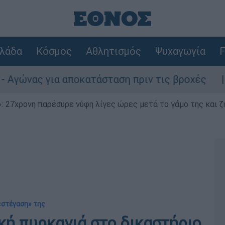
λάδα
Κόσμος
Αθλητισμός
Ψυχαγωγία
F
 αποκατάσταση πριν τις βροχές
Συναγερμό
 27χρονη παρέσυρε νύφη λίγες ώρες μετά το γάμο της και ζη
«στέγαση» της
κή πυρκαγιά στο δικαστήριο