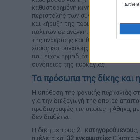
authenti
καθυστερημένη κινητοποίηση τόσο σ
περιστολής των συνεπειών της μεγά
και κήρυξη της περιοχής σε κατάστα
πολιτών σε ανάγκη. Σωρεία στοιχείω
της ανάκρισης και θα μελετηθούν από
χάους και σύγχυσης που επικράτησε 
που είχαν αρμοδιότητα να συντονίσο
συνέπειες της πυρκαγιάς.
Τα πρόσωπα της δίκης και 
Η υπόθεση της φονικής πυρκαγιάς σ
για την διεξαγωγή της οποίας απαιτο
προδιαγραφές τις οποίες η Αθήνα, μ
δεν διαθέτει.
Η δίκη με τους
21 κατηγορούμενου
ς,
αμέλεια και
32 εγκαυματίες
θύματα σ