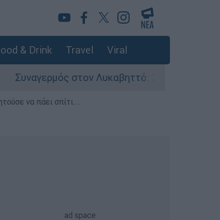
ood & Drink
Travel
Viral
ς στον Λυκαβηττό: Σορός σε προχωρημένη σήψη
τούσε να πάει σπίτι...