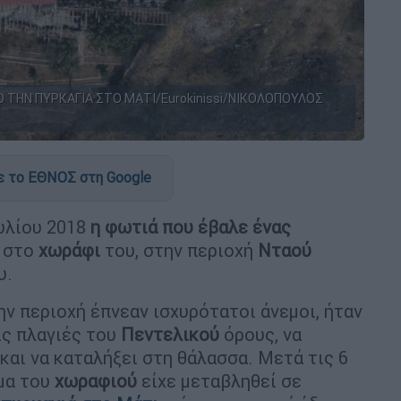
ΤΗΝ ΠΥΡΚΑΓΙΑ ΣΤΟ ΜΑΤΙ/Eurokinissi/ΝΙΚΟΛΟΠΟΥΛΟΣ
 το ΕΘΝΟΣ στη Google
ουλίου 2018
η φωτιά που έβαλε ένας
στο
χωράφι
του, στην περιοχή
Νταού
υ.
ν περιοχή έπνεαν ισχυρότατοι άνεμοι, ήταν
ις πλαγιές του
Πεντελικού
όρους, να
και να καταλήξει στη θάλασσα. Μετά τις 6
σμα του
χωραφιού
είχε μεταβληθεί σε