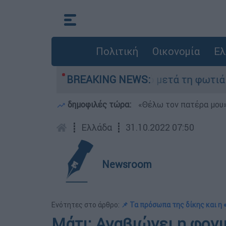
Πολιτική
Οικονομία
Ελ
 στο Πόρτο Γερμανό μετά τη φωτιά - Αγώνας για
BREAKING NEWS:
δημοφιλές τώρα:
«Θέλω τον πατέρα μου»:
┋
Ελλάδα
┋
31.10.2022 07:50
Newsroom
Ενότητες στο άρθρο:
📌 Τα πρόσωπα της δίκης και η 
Μάτι: Αναβιώνει η φονι