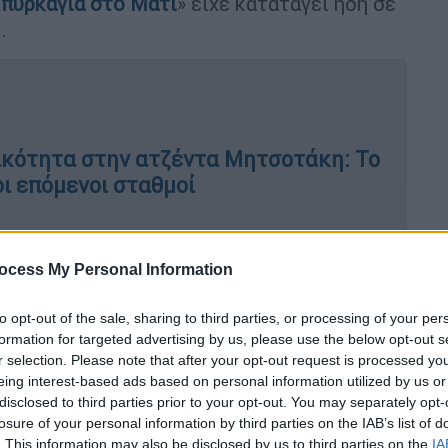
πυρκαγιά στο Μάτι
» είχε καταταγεί ήδη σε
.
ικότητα στην ατζέντα Μητσοτάκη: Το
ι επόμενοι σταθμοί
α - Ποια επιδόματα καταβάλλονται
ocess My Personal Information
to opt-out of the sale, sharing to third parties, or processing of your per
formation for targeted advertising by us, please use the below opt-out s
r selection. Please note that after your opt-out request is processed y
 συνέβη στο Μάτι θα
αναβιώσει
ενώπιον
eing interest-based ads based on personal information utilized by us or
υ
, το οποίο τέσσερα χρόνια μετά, καλείται
disclosed to third parties prior to your opt-out. You may separately opt-
ύθυνοι τότε υπηρεσιών και φορέων, για
losure of your personal information by third parties on the IAB’s list of
σα έγιναν και όσα δεν έγιναν πριν, κατά τη
. This information may also be disclosed by us to third parties on the
IA