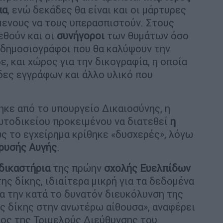
πα
, ενώ δεκάδες θα είναι και οι μάρτυρες
μενους να τους υπερασπιστούν. Στους
εθούν και οι
συνήγοροι
των θυμάτων όσο
 δημοσιογράφοι που θα καλύψουν την
ε, και χώρος για την δικογραφία, η οποία
δες εγγράφων και άλλο υλικό που
ηκε από το υπουργείο Δικαιοσύνης, η
ωτοδικείου προκειμένου να διατεθεί
η
ς το εγχείρημα κρίθηκε «δυσχερές», λόγω
ρυσής
Αυγής
.
δικαστήρια
της πρώην
σχολής Ευελπίδων
της δίκης, ιδιαίτερα μικρή για τα δεδομένα
ια την κατά το δυνατόν διευκόλυνση της
 δίκης στην ανωτέρω αίθουσα», αναφέρει
ρος της Τριμελούς Διεύθυνσης του