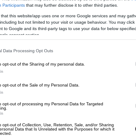
Participants
that may further disclose it to other third parties.
άφησε πίσω της
102 νεκρούς
, δεκάδες
φές.
 that this website/app uses one or more Google services and may gath
including but not limited to your visit or usage behaviour. You may click 
ριφερειάρχης Αττικής
Ρένα Δούρου
, οι τότε
 to Google and its third-party tags to use your data for below specifi
κός Γραμματέας Πολιτικής Προστασίας
και
ogle consent section.
α
στελέχη της Πυροσβεστικής
και της
ΕΜΑΚ
,
ν έναρξη της πυρκαγιάς, ο οποίος
l Data Processing Opt Outs
εια. Οι κατηγορούμενοι ανά περίπτωση θα
o opt-out of the Sharing of my personal data.
ωποκτονίας
από αμέλεια κατά συρροή δια
In
αλλά και της
πρόκλησης σωματικών βλαβών
o opt-out of the Sale of my Personal Data.
In
α και τα
θύματα της φονικής πυρκαγιάς
, οι
με
μαρτυρικό
θάνατο
, που τραυματίστηκαν
to opt-out of processing my Personal Data for Targeted
ing.
ιών τους, κάποιοι από αυτούς με σοβαρά
In
πέστησαν. Άνθρωποι που επί σειρά ετών
o opt-out of Collection, Use, Retention, Sale, and/or Sharing
υς και αναμένουν από τη δικαιοσύνη να
ersonal Data that Is Unrelated with the Purposes for which it
lected.
α έγιναν, για τις απώλειες, για την