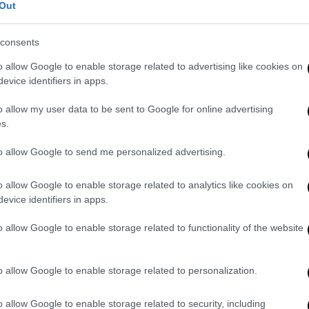
Out
κάθε μία από τις τραγωδίες που απαρτίζουν
αγωδία στο
Μάτι
».
consents
ηνη ανάκριση
με το πέρας της οποίας ο
o allow Google to enable storage related to advertising like cookies on
ς κατηγορίας σε
κακούργημα
για
evice identifiers in apps.
θέση του, υιοθετήθηκε από τα μέλη του
o allow my user data to be sent to Google for online advertising
λευμα που εξέδωσαν. Το θέμα κρίθηκε
s.
που υιοθετώντας ανάλογη εισαγγελική
σε κακούργημα και εξέδωσε τον περασμένο
to allow Google to send me personalized advertising.
ικαστούν 21 από τους 23 κατηγορούμενους,
o allow Google to enable storage related to analytics like cookies on
ξαν
τρεις κατηγορούμενους
από την
evice identifiers in apps.
ρίνοντας ότι έχουν δώσει επαρκείς
o allow Google to enable storage related to functionality of the website
να
κατηγορητήριο
, το οποίο, με βάση τις
ίμαχο χρόνο, καταλογίζει
ανετοιμότητα
,
o allow Google to enable storage related to personalization.
ς κατάστασης,
μη
άμεση
επέμβαση
με
χρήση
o allow Google to enable storage related to security, including
 φωτιάς κατά την έναρξη της,