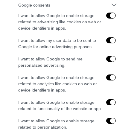
σήμερα αναμένεται να οδηγηθεί στον
Google consents
εισαγγελέα
.
I want to allow Google to enable storage
related to advertising like cookies on web or
Σύμφωνα με το OPEN οι ελληνικές Αρχές
device identifiers in apps.
από την πρώτη στιγμή εντοπίζοντας
πράγματα που πήρε από το σπίτι του είχαν
I want to allow my user data to be sent to
καταλάβει ότι ο δράστης είχε προσπαθήσει
Google for online advertising purposes.
να κρυφτεί στην Αλβανία όπου έχει
I want to allow Google to send me
συγγενείς (συγκεκριμένα τον αδερφό του)
personalized advertising.
για να μην δικαστεί στην Ελλάδα.
I want to allow Google to enable storage
ΟΛΕΣ ΟΙ ΕΙΔΗΣΕΙΣ
related to analytics like cookies on web or
device identifiers in apps.
Συνελήφθη ο «βιαστής με το τατουάζ» -
Πώς συνεργάστηκαν οι ελληνικές με τις
I want to allow Google to enable storage
related to functionality of the website or app.
αλβανικές Αρχές
Καλάθι του νοικοκυριού: Τα 51 προϊόντα
I want to allow Google to enable storage
και το αυτοκόλλητο για να τα
related to personalization.