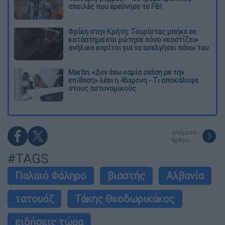
απειλές που ερεύνησε το FBI
Φρίκη στην Κρήτη: Τουρίστας μπήκε σε
κατάστημα και ρώτησε πόσο «κοστίζει»
ανήλικο κορίτσι για να ασελγήσει πάνω του
Marfin: «Δεν έχω καμία σχέση με την
επίθεση» λέει η 46χρονη - Τι αποκάλυψε
στους αστυνομικούς
επόμενο
άρθρο
#TAGS
Παλαιό Φάληρο
βιαστής
Αλβανία
τατουάζ
Τάκης Θεοδωρικάκος
ειδήσεις τώρα