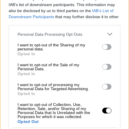
επικοινωνία ακόμα και σε επίπεδο υπουργών
IAB’s list of downstream participants. This information may
προκειμένου ο άνδρας που είχε προσπαθήσει
also be disclosed by us to third parties on the
IAB’s List of
Downstream Participants
that may further disclose it to other
να δραπετεύσει στην
Αλβανία
μέσω
third parties.
Κακαβίας, να συλληφθεί και παραδοθεί στην
Ελλάδα
.
Please note that this website/app uses one or more Google
Personal Data Processing Opt Outs
services and may gather and store information including but
Πράγματι, ο άνδρας εντοπίστηκε από τους
not limited to your visit or usage behaviour. You may click to
I want to opt-out of the Sharing of my
personal data.
grant or deny consent to Google and its third-party tags to
Αλβανούς
αστυνομικούς οι οποίοι παρόλο
Opted In
use your data for below specified purposes in below Google
που δεν υπάρχει κάποια διακρατική
consent section.
I want to opt-out of the Sale of my
συμφωνία που να προβλέπει ότι πρέπει να
Personal Data.
Opted In
εκδοθεί αυτόματα, τον συνέλαβαν και αργά
το βράδυ της Δευτέρας τον παρέδωσαν στις
I want to opt-out of processing my
Personal Data for Targeted Advertising.
ελληνικές
Αρχές
στα σύνορα.
Opted In
Αυτή την ώρα ο άνδρας που βίασε μία
I want to opt-out of Collection, Use,
Retention, Sale, and/or Sharing of my
γυναίκα
σε στάση λεωφορείου στο
Παλαιό
Personal Data that Is Unrelated with the
Φάληρο
και επιχείρησε να βιάσει ακόμα μία,
Purposes for which it was collected.
Opted Out
βρίσκεται στα κρατητήρια της
ΓΑΔΑ
και