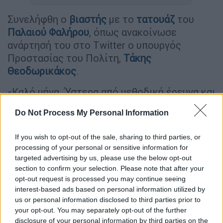
Συνελήφθη ο
βιαστής
με το
τατουάζ
του
Παλαιού Φαλήρου
, όπως ανακοίνωσε
ανάρτησή του στο Τwitter ο υπουργός
Προστασίας του Πολίτη,
Τάκης
Θεοδωρικάκος
.
«Καλό μήνα. Ύστερα από μεθοδική έρευνα και
την ταυτοποίηση του δράστη και με άριστη
Do Not Process My Personal Information
συνεργασία με τις αλβανικές αρχές
ασφαλείας, βρίσκεται στα χέρια της
If you wish to opt-out of the sale, sharing to third parties, or
Ελληνικής
Αστυνομίας
ο
φερόμενος
ως
processing of your personal or sensitive information for
δράστης
του
βιασμού
της γυναίκας στο
targeted advertising by us, please use the below opt-out
Παλαιό Φάληρο», έγραψε ο υπουργός.
section to confirm your selection. Please note that after your
opt-out request is processed you may continue seeing
Σύμφωνα με τα όσα μετέδωσε στο OPEN, η
interest-based ads based on personal information utilized by
us or personal information disclosed to third parties prior to
Μίνα Καραμήτρου
τις τελευταίες ημέρες οι
your opt-out. You may separately opt-out of the further
ελληνικές
και οι
αλβανικές
Αρχές
ήταν σε
disclosure of your personal information by third parties on the