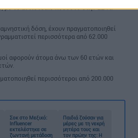
, με το αντίστοιχο ποσοστό στην ΕΕ να
αναμνηστική δόση, έχουν πραγματοποιηθεί
γραμματιστεί περισσότερα από 62.000
μοί αφορούν άτομα άνω των 60 ετών και
ετών.
ματοποιηθεί περισσότεροι από 200.000
Σοκ στο Μεξικό:
Παιδιά ζούσαν για
Influencer
μέρες με τη νεκρή
εκτελέστηκε σε
μητέρα τους και
ζωντανή μετάδοση
τον πρώην της: Η