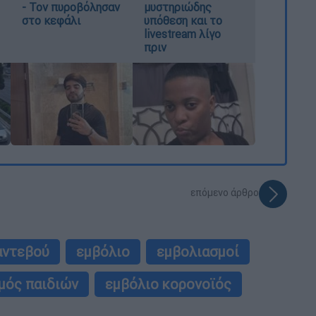
- Τον πυροβόλησαν
μυστηριώδης
στο κεφάλι
υπόθεση και το
livestream λίγο
πριν
επόμενο άρθρο
αντεβού
εμβόλιο
εμβολιασμοί
μός παιδιών
εμβόλιο κορονοϊός