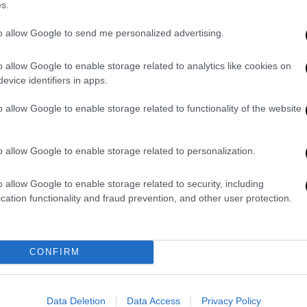
s.
έφερε ο κ. Θεμιστοκλέους.
to allow Google to send me personalized advertising.
μούς
o allow Google to enable storage related to analytics like cookies on
τηκαν οι 21.660.000 εμβολιασμοί
κατά της
evice identifiers in apps.
βολιασμό τους περισσότεροι από 7.630.000
ύ πληθυσμού και 81,3% επί του ενήλικου
o allow Google to enable storage related to functionality of the website
 στην ΕΕ είναι 72,6% του γενικού
πληθυσμού. Η
Ελλάδα
βρίσκεται στην
14η
o allow Google to enable storage related to personalization.
o allow Google to enable storage related to security, including
αναμνηστικής δόσης (
3η δόση
), έχουν
cation functionality and fraud prevention, and other user protection.
.865.000 εμβολιασμοί, ποσοστό 81,5% των
ετών ανέρχεται στο 88,1%. Το ποσοστό
κου πληθυσμού με πρώτη αναμνηστική δόση
CONFIRM
χο ποσοστό στην ΕΕ είναι 64,9%, με την
Data Deletion
Data Access
Privacy Policy
ου του πληθυσμού
άνω των 60 ετών
με