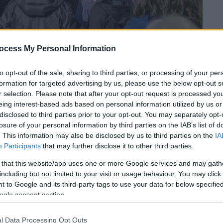
ocess My Personal Information
to opt-out of the sale, sharing to third parties, or processing of your per
formation for targeted advertising by us, please use the below opt-out s
r selection. Please note that after your opt-out request is processed y
eing interest-based ads based on personal information utilized by us or
disclosed to third parties prior to your opt-out. You may separately opt-
losure of your personal information by third parties on the IAB’s list of
 το ΕΘΝΟΣ στη Google
. This information may also be disclosed by us to third parties on the
IA
Participants
that may further disclose it to other third parties.
της
Covid-19
συνεχίζεται κανονικά σε
1.600
 that this website/app uses one or more Google services and may gath
ε όλη την Ελλάδα. Σύντομα αναμένεται να
including but not limited to your visit or usage behaviour. You may click 
λίων
της
Pfizer
, που θα χορηγούνται στα
 to Google and its third-party tags to use your data for below specifi
ρων ετών.
ogle consent section.
ατφόρμα
των
ραντεβού
, ανακοίνωσε
l Data Processing Opt Outs