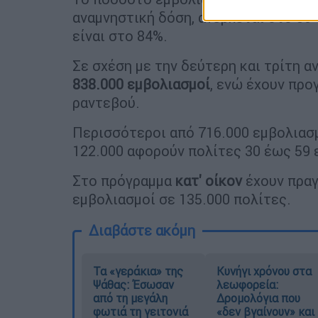
αναμνηστική δόση, ανέρχεται στο 80%
είναι στο 84%.
Σε σχέση με την δεύτερη και τρίτη 
838.000 εμβολιασμοί
, ενώ έχουν προ
ραντεβού.
Περισσότεροι από 716.000 εμβολιασ
122.000 αφορούν πολίτες 30 έως 59 
Στο πρόγραμμα
κατ' οίκον
έχουν πραγ
εμβολιασμοί σε 135.000 πολίτες.
Διαβάστε ακόμη
Τα «γεράκια» της
Κυνήγι χρόνου στα
Ψάθας: Έσωσαν
λεωφορεία:
από τη μεγάλη
Δρομολόγια που
φωτιά τη γειτονιά
«δεν βγαίνουν» και