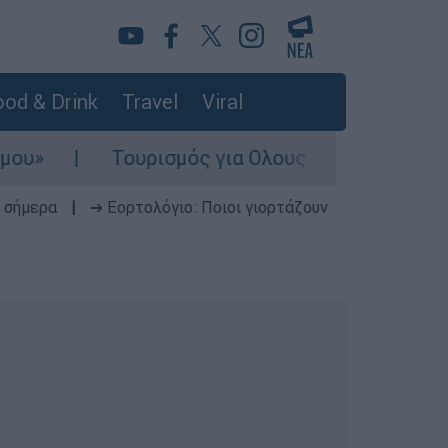
od & Drink
Travel
Viral
Τουρισμός για Ολους 2026-2027: Τα SOS για 
 σήμερα
|
➔ Εορτολόγιο: Ποιοι γιορτάζουν