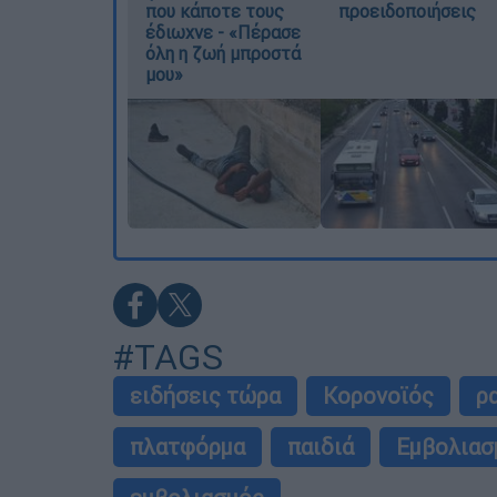
που κάποτε τους
προειδοποιήσεις
έδιωχνε - «Πέρασε
όλη η ζωή μπροστά
μου»
#TAGS
ειδήσεις τώρα
Κορονοϊός
ρ
πλατφόρμα
παιδιά
Εμβολιασ