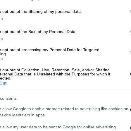
ακτη ενημέρωση για το Εθνικό Σχέδιο
ovid-19, ο γενικός γραμματέας
o opt-out of the Sharing of my personal data.
ΦΥ)
Μάριος Θεμιστοκλέους
.
In
o opt-out of the Sale of my Personal Data.
In
to opt-out of processing my Personal Data for Targeted
ing.
ασμό των παιδιών: Σε ποιες
In
υάλωτοι στη γρίπη φέτος
o opt-out of Collection, Use, Retention, Sale, and/or Sharing
ersonal Data that Is Unrelated with the Purposes for which it
lected.
Out
μνηστική
δόση, έχει εμβολιαστεί το 23,3%
 μέσο όρο της ΕΕ για την δεύτερη
consents
. Η Ελλάδα αυτό το χρονικό διάστημα,
o allow Google to enable storage related to advertising like cookies on
ς ημερήσιους εμβολιασμούς.
evice identifiers in apps.
η
όσον αφορά τον κυλιόμενο μέσο όρο επτά
o allow my user data to be sent to Google for online advertising