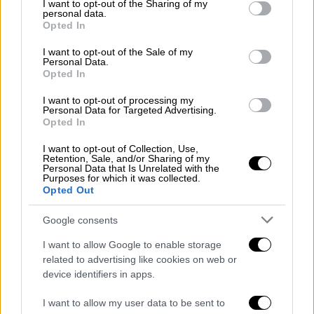
Πανεπιστήμιο Αιγαίου, στο Τμήμα Δημοτικής
not limited to your visit or usage behaviour. You may click to
I want to opt-out of the Sharing of my
personal data.
grant or deny consent to Google and its third-party tags to
Εκπαίδευσης, σε μετεκπαιδευόμενους
Opted In
use your data for below specified purposes in below Google
δασκάλους.
consent section.
I want to opt-out of the Sale of my
Personal Data.
Είχε βραβευτεί αρκετές φορές για τα βιβλία
Opted In
του. Μερικά από τα βραβεία του είναι:
I want to opt-out of processing my
Personal Data for Targeted Advertising.
Οι άρχοντες των σκουπιδιών - Βραβείο
Opted In
ηλεκτρονικού περιοδικού «Ο
I want to opt-out of Collection, Use,
ΑΝΑΓΝΩΣΤΗΣ» 2013 στην κατηγορία
Retention, Sale, and/or Sharing of my
Personal Data that Is Unrelated with the
ΛΟΓΟΤΕΧΝΙΚΟ ΒΙΒΛΙΟ ΓΙΑ ΕΦΗΒΟΥΣ
Purposes for which it was collected.
Ιπτάμενες σελίδες - Έπαινος Κυπριακού
Opted Out
Συνδέσμου Παιδικού και Νεανικού
Google consents
Βιβλίου
Στη διαπασών - Κρατικό βραβείο
I want to allow Google to enable storage
related to advertising like cookies on web or
παιδικού λογοτεχνικού βιβλίου 2010 -
device identifiers in apps.
Βραβείο Περιοδικού «ΔΙΑΒΑΖΩ» 2010
για Παιδικό Λογοτεχνικό Βιβλίου -
I want to allow my user data to be sent to