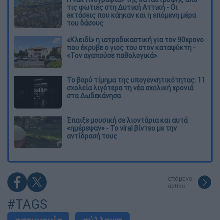
τις φωτιές στη Δυτική Αττική - Οι
εκτάσεις που κάηκαν και η επόμενη μέρα
του δάσους
«Κλειδί» η ιατροδικαστική για τον 90χρονο
που έκρυβε ο γιος του στον καταψύκτη -
«Τον αγαπούσε παθολογικά»
Το βαρύ τίμημα της υπογεννητικότητας: 11
σχολεία λιγότερα τη νέα σχολική χρονιά
στα Δωδεκάνησα
Έπαιξε μουσική σε λιοντάρια και αυτά
«ημέρεψαν» - Το viral βίντεο με την
αντίδρασή τους
επόμενο
άρθρο
#TAGS