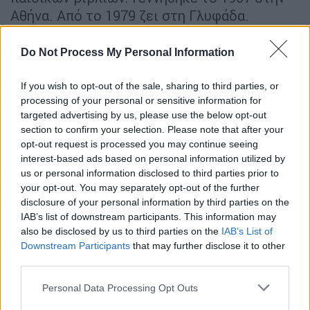
Αθήνα. Από το 1979 ζει στη Γλυφάδα.
Φοίτησε στο γυμνάσιο και λύκειο της
Γερμανικής Σχολής Αθηνών. Στη συνέχεια
Do Not Process My Personal Information
σπούδασε μεταλλειολόγος και χημικός
μηχανικός στο ΕΜΠ, ενώ έκανε
If you wish to opt-out of the sale, sharing to third parties, or
processing of your personal or sensitive information for
μεταπτυχιακά στη Διοίκηση Επιχειρήσεων.
targeted advertising by us, please use the below opt-out
Ξεκίνησε την ενασχόλησή του με τη
section to confirm your selection. Please note that after your
συγγραφή βιβλίων το 1996. Το πρώτο του
opt-out request is processed you may continue seeing
βιβλίο με τίτλο «Σχολική Παράσταση»
interest-based ads based on personal information utilized by
us or personal information disclosed to third parties prior to
βραβεύτηκε στον αντίστοιχο διαγωνισμό
your opt-out. You may separately opt-out of the further
της Γυναικείας Λογοτεχνικής Συντροφιάς.
disclosure of your personal information by third parties on the
IAB’s list of downstream participants. This information may
Από τότε έως σήμερα γράφει παιδικά
also be disclosed by us to third parties on the
IAB’s List of
μυθιστορήματα, πέντε από τα οποία (Το
Downstream Participants
that may further disclose it to other
μήνυμα, Οι Εννέα Καίσαρες, Χνότα στο τζάμι,
third parties.
Στη διαπασών, Το μεγάλο ταξίδι της
Please note that this website/app uses one or more Google
Personal Data Processing Opt Outs
κινέζικης πάπιας) διδάσκονται στο
services and may gather and store information including but