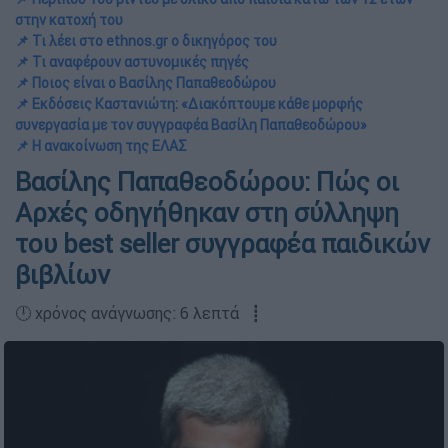
στην κατοχή του
📌 Τι λέει στο ethnos.gr ο δικηγόρος του
📌 Τι αναφέρουν αστυνομικές πηγές
📌 Ποιος είναι ο Βασίλης Παπαθεοδώρου
📌 Εκδόσεις Καστανιώτη: «Διακόπτουμε κάθε μορφής
συνεργασία με τον συγγραφέα Βασίλη Παπαθεοδώρου»
📌 Η ανακοίνωση της ΕΛΑΣ
Βασίλης Παπαθεοδώρου: Πώς οι
Αρχές οδηγήθηκαν στη σύλληψη
του best seller συγγραφέα παιδικών
βιβλίων
🕛 χρόνος ανάγνωσης: 6 λεπτά ┋