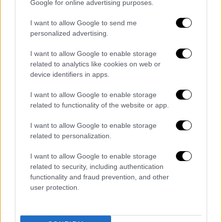
Εύφημη Μνεία Γυναικείας Λογοτεχνικής
Google for online advertising purposes.
Συντροφιάς 2008.
I want to allow Google to send me
personalized advertising.
Εκδόσεις Καστανιώτη: «Διακόπτουμε
κάθε μορφής συνεργασία με τον
I want to allow Google to enable storage
συγγραφέα Βασίλη Παπαθεοδώρου»
related to analytics like cookies on web or
device identifiers in apps.
«Οι Εκδόσεις Καστανιώτη διέκοψαν κάθε
I want to allow Google to enable storage
μορφής συνεργασία με τον
Βασίλη
related to functionality of the website or app.
Παπαθεοδώρου
, αμέσως μόλις
πληροφορηθήκαν ότι βρίσκεται σε εξέλιξη
I want to allow Google to enable storage
ποινική έρευνα από τις δικαστικές αρχές,
related to personalization.
για σοβαρή κατηγορία.
I want to allow Google to enable storage
related to security, including authentication
Η απόφασή μας προστατεύει τα συμφέροντα
functionality and fraud prevention, and other
της εταιρείας, των εργαζομένων και των
user protection.
συνεργατών μας και –πάνω από όλα– των
αναγνωστών μας και αποδεικνύει ότι για