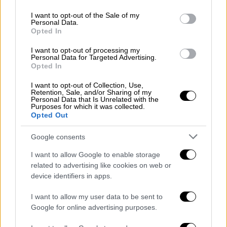
use your data for below specified purposes in below Google
βρούνε αλλιώς
», λέγοντάς της πως
δεν
consent section.
I want to opt-out of the Sale of my
χρειάζεται να πληρώσει
. «
Θα μπορούσαμε να
Personal Data.
Opted In
περάσουμε καλά, κάνοντας άλλα πράγματα
»,
είπε στη νεαρή και στη συνέχεια έβαλε το
I want to opt-out of processing my
Personal Data for Targeted Advertising.
χέρι του στο πόδι της και άρχισε να την
Opted In
χαϊδεύει.
I want to opt-out of Collection, Use,
Retention, Sale, and/or Sharing of my
Όπως είναι λογικό η κοπέλα τρόμαξε, άνοιξε
Personal Data that Is Unrelated with the
Purposes for which it was collected.
την πόρτα και
άρχισα να τρέχει
ενώ πάνω
Opted Out
στον πανικό της ξέχασε και την τσάντα της.
Google consents
Η ίδια κάλεσε στη συνέχεια την αστυνομία
I want to allow Google to enable storage
και
κατήγγειλε το περιστατικό
.
related to advertising like cookies on web or
device identifiers in apps.
ΌΛΕΣ ΟΙ ΕΙΔΗΣΕΙΣ
I want to allow my user data to be sent to
Επίδομα θέρμανσης: Στο ΦΕΚ η απόφαση
Google for online advertising purposes.
- Οι όροι και οι προϋποθέσεις για τη