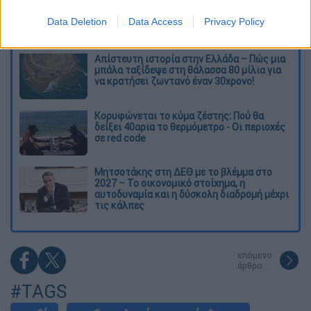
Ξεφυλλίζοντας... τέσσερις ιστορίες για τη
γνώση, τη φύση και την τεχνολογία
Data Deletion
Data Access
Privacy Policy
Απίστευτη ιστορία στην Ελλάδα – Πώς μια
μπάλα ταξίδεψε στη θάλασσα 80 μίλια για
να κρατήσει ζωντανό έναν 30χρονο!
Κορυφώνεται το κύμα ζέστης: Πού θα
δείξει 40αρια το θερμόμετρο - Οι περιοχές
σε red code
Μητσοτάκης στη ΔΕΘ με το βλέμμα στο
2027 – Το οικονομικό στοίχημα, η
αυτοδυναμία και η δύσκολη διαδρομή μέχρι
τις κάλπες
επόμενο
άρθρο
#TAGS