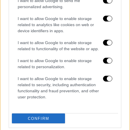
χορήγηση στους δικαιούχους
I want to allow Google to send me
personalized advertising.
Η ακρίβεια και η υπόθεση Πάτση
πλήττουν το προφίλ της κυβέρνησης:
I want to allow Google to enable storage
Δημοσκοπικά μηνύματα στο δρόμο προς
related to analytics like cookies on web or
τις κάλπες
device identifiers in apps.
Πολιτικός στην Ιαπωνία; Χειραψία με
I want to allow Google to enable storage
τον θάνατο: Αμέτρητες οι δολοφονίες -
related to functionality of the website or app.
Έξι πρωθυπουργοί ανάμεσα στα θύματα
Επιστρεπτέα προκαταβολή: Πικρά
I want to allow Google to enable storage
related to personalization.
ραβασάκια σε 20.000 επιχειρήσεις για
εφάπαξ επιστροφές
I want to allow Google to enable storage
«Could it be more annoying?» – Ο
related to security, including authentication
Matthew Perry αποκαλύπτει τι τον
functionality and fraud prevention, and other
user protection.
εκνεύριζε στον Chandler Bing και μας
ραγίζει την καρδιά
Διαβάστε ακόμη
CONFIRM