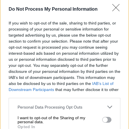
Do Not Process My Personal Information
Προσθέστε το ΕΘΝΟΣ στη Google
If you wish to opt-out of the sale, sharing to third parties, or
Θύμα σεξουαλικής παρενόχλησης έπεσε μια
processing of your personal or sensitive information for
κοπέλα από οδηγό
ταξί
στου
Ζωγράφου
, το
targeted advertising by us, please use the below opt-out
section to confirm your selection. Please note that after your
μεσημέρι της Πέμπτης. Σύμφωνα με την
opt-out request is processed you may continue seeing
καταγγελία της νεαρής, κάλεσε το μεσημέρι
interest-based ads based on personal information utilized by
ένα ταξί μέσω εφαρμογής για να την
us or personal information disclosed to third parties prior to
παραλάβει από τον Άγιο Δημήτριο προς
your opt-out. You may separately opt-out of the further
disclosure of your personal information by third parties on the
Ζωγράφου.
IAB’s list of downstream participants. This information may
also be disclosed by us to third parties on the
IAB’s List of
Αφού έφτασαν, σύμφωνα με τον
ΑΝΤ1
, η
Downstream Participants
that may further disclose it to other
γυναίκα κατάλαβε πως είχε
ξεχάσει
το
third parties.
πορτοφόλι
και είπε στον οδηγό να την
Please note that this website/app uses one or more Google
Personal Data Processing Opt Outs
περιμένει να πάει στο
διαμέρισμα
για να του
services and may gather and store information including but
φέρει τα
χρήματα
.
not limited to your visit or usage behaviour. You may click to
I want to opt-out of the Sharing of my
personal data.
grant or deny consent to Google and its third-party tags to
Εκείνος, της πρότεινε ωστόσο να «
τα
Opted In