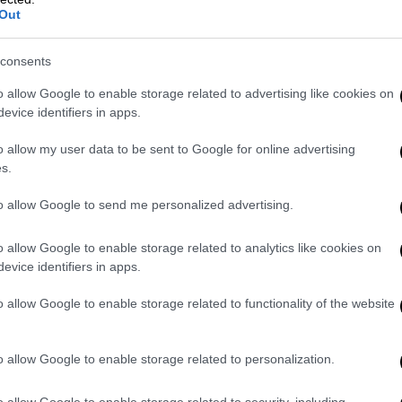
Out
1590281951646167041
γία των Μέσων Μαζική Ενημέρωσης και το
consents
δίδει όμως ειδήσεις που αφορούν την
o allow Google to enable storage related to advertising like cookies on
ς
κινητοποιήσεις
είναι σε εξέλιξη και στην
evice identifiers in apps.
ις της ελληνικής περιφέρειας.
o allow my user data to be sent to Google for online advertising
s/1590269086772383747
s.
us/1590274959611686912
to allow Google to send me personalized advertising.
o allow Google to enable storage related to analytics like cookies on
evice identifiers in apps.
ους τους κλάδους σε όλη την Ελλάδα
o allow Google to enable storage related to functionality of the website
 απεργίας. Όλοι στην Απεργία. Όλοι στις
o allow Google to enable storage related to personalization.
o allow Google to enable storage related to security, including