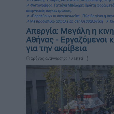
📌 Ο Αλέξης Τσίπρας και ο Νικος Ανδρουλάκης στην 
📌 Φωτογράφος Τατιάνα Μπόλαρη: Πρώτη φορά μετά 
απεργιακές συγκεντρώσεις.
📌 «Παραλύουν» οι συγκοινωνίες - Πώς θα γίνει η π
📌 Με προσωπικό ασφαλείας στη Θεσσαλονίκη
📌 Χ
Απεργία: Μεγάλη η κιν
Αθήνας - Εργαζόμενοι κ
για την ακρίβεια
🕛 χρόνος ανάγνωσης: 7 λεπτά ┋