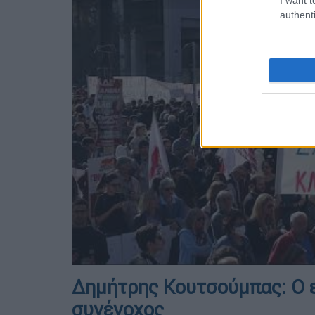
authenti
Δημήτρης Κουτσούμπας: Ο ε
συνένοχος