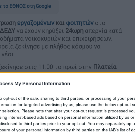
 το ΕΘΝΟΣ στη Google
τρωση
εργαζομένων
και
φοιτητών
στο
ΔΕΔΥ
να έχουν κηρύξει
24ωρη
απεργία κατά
σοδήματα νοικοκυριών και επιχειρήσεων.
πορεία ξεκίνησε με πλήθος κόσμου να
 νέοι.
εκίνησε στις 11:00 το πρωί στην
Πλατεία
 «παρών», η ΓΣΕΕ, η ΑΔΕΔΥ η ΠΟΕ ΟΤΑ και
:30 ξεκίνησε η ξεχωριστή συγκέντρωση του
ocess My Personal Information
, ως είθισται οι πορείες. Μετά τις 10 το
ά οι δρόμοι στο κέντρο της Αθήνας όπως η
to opt-out of the sale, sharing to third parties, or processing of your per
formation for targeted advertising by us, please use the below opt-out s
 είχε συγκεντρωθεί ήδη αρκετός κόσμος.
r selection. Please note that after your opt-out request is processed y
eing interest-based ads based on personal information utilized by us or
πό τη σήψη και τη δυσωδία τους!
disclosed to third parties prior to your opt-out. You may separately opt-
ναμης και αισιοδοξίας!
losure of your personal information by third parties on the IAB’s list of