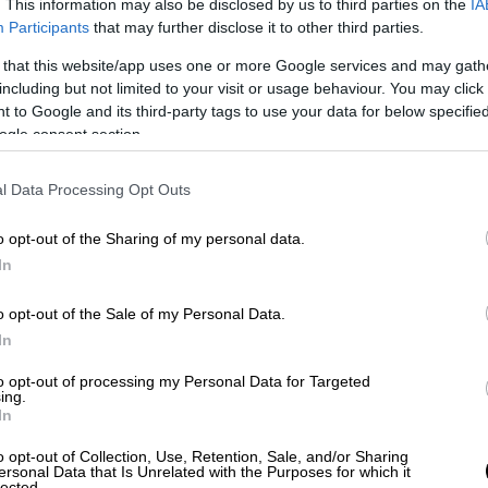
.com/9fafQpU0nc
. This information may also be disclosed by us to third parties on the
IA
Participants
that may further disclose it to other third parties.
ovember 9, 2022
 that this website/app uses one or more Google services and may gath
including but not limited to your visit or usage behaviour. You may click 
τοποιούν απεργία σήμερα καθώς η στάση
 to Google and its third-party tags to use your data for below specifi
κε παράνομη χθες με τα σωματεία να
ogle consent section.
γία.
l Data Processing Opt Outs
υς εργάτες της ΛΑΡΚΟ που διαδηλώνουν
κών
o opt-out of the Sharing of my personal data.
In
οεμ
#Απεργια_9νοεμβρη
o opt-out of the Sale of my Personal Data.
In
to opt-out of processing my Personal Data for Targeted
er 9, 2022
ing.
In
των μαθητών, που και εκείνοι βρίσκονται
o opt-out of Collection, Use, Retention, Sale, and/or Sharing
μαρτύρονται για το κύμα ακρίβειας.
ersonal Data that Is Unrelated with the Purposes for which it
lected.