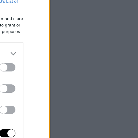
B’s List of
er and store
to grant or
ed purposes