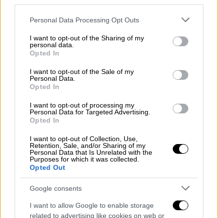
third parties.
Please note that this website/app uses one or more Google
Personal Data Processing Opt Outs
Πορεία στην Αθήνα (μετά τα επεισόδια)
services and may gather and store information including but
not limited to your visit or usage behaviour. You may click to
I want to opt-out of the Sharing of my
personal data.
grant or deny consent to Google and its third-party tags to
Opted In
use your data for below specified purposes in below Google
consent section.
I want to opt-out of the Sale of my
Personal Data.
Opted In
I want to opt-out of processing my
Personal Data for Targeted Advertising.
Opted In
I want to opt-out of Collection, Use,
Retention, Sale, and/or Sharing of my
Personal Data that Is Unrelated with the
Purposes for which it was collected.
Opted Out
Google consents
I want to allow Google to enable storage
related to advertising like cookies on web or