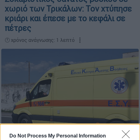
χωριό των Τρικάλων: Τον χτύπησε
κριάρι και έπεσε με το κεφάλι σε
πέτρες
🕛 χρόνος ανάγνωσης: 1 λεπτό ┋
Ασθενοφόρο του ΕΚΑΒ (Eurokinissi-Βασίλης Παπαδόπουλος)
Do Not Process My Personal Information