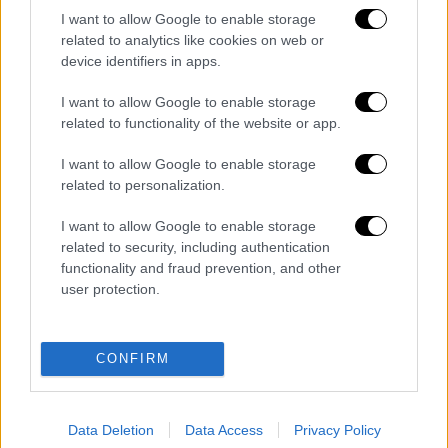
Γιατί παρουσιάζονται ελλείψεις στα
I want to allow Google to enable storage
φάρμακα; Η εξήγηση που δίνει ο Θάνος
related to analytics like cookies on web or
Πλεύρης
device identifiers in apps.
Αυτά τα μωρά είναι φτυστά με
I want to allow Google to enable storage
διάσημους - Δείτε τις φωτογραφίες
related to functionality of the website or app.
Σοκάρει η εικόνα με το πεσμένο
καροτσάκι στην Κωνσταντινούπολη – Ο
I want to allow Google to enable storage
related to personalization.
πατέρας αφηγείται τις στιγμές φρίκης
Crypto: Ενα χρόνο μετά το απόγειο ο
I want to allow Google to enable storage
κλάδος μετρά πτωχεύσεις εταιρειών
related to security, including authentication
και ζημιές
functionality and fraud prevention, and other
user protection.
Διαβάστε ακόμη
Εκτελέσεις, συλλήψεις και νέοι
CONFIRM
περιορισμοί: Το Ιράν σκληραίνει τη γραμμή
στο εσωτερικό εν μέσω πολέμου
Data Deletion
Data Access
Privacy Policy
Η πρώτη δήλωση της οικογένειας της