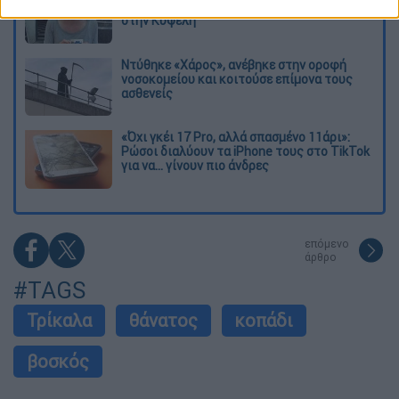
38χρονης Βρετανίδας που δολοφονήθηκε
στην Κυψέλη
Ντύθηκε «Χάρος», ανέβηκε στην οροφή
νοσοκομείου και κοιτούσε επίμονα τους
ασθενείς
«Όχι γκέι 17 Pro, αλλά σπασμένο 11άρι»:
Ρώσοι διαλύουν τα iPhone τους στο TikTok
για να... γίνουν πιο άνδρες
επόμενο
άρθρο
#TAGS
Τρίκαλα
θάνατος
κοπάδι
βοσκός