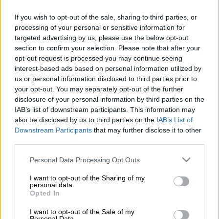
If you wish to opt-out of the sale, sharing to third parties, or
Προσθέστε το ΕΘΝΟΣ στη Google
processing of your personal or sensitive information for
targeted advertising by us, please use the below opt-out
Τραγικό
θάνατο
βρήκε 63χρονος
βοσκός
section to confirm your selection. Please note that after your
opt-out request is processed you may continue seeing
στην περιοχή Κοτρώνι
Τρικάλων
,
όταν τον
interest-based ads based on personal information utilized by
χτύπησε δυνατά ένα κριάρι
από το κοπάδι
us or personal information disclosed to third parties prior to
του.
your opt-out. You may separately opt-out of the further
disclosure of your personal information by third parties on the
Σύμφωνα με το
formedia.gr
το περιστατικό
IAB’s list of downstream participants. This information may
συνέβη το μεσημέρι της Παρασκευής 11
also be disclosed by us to third parties on the
IAB’s List of
Downstream Participants
that may further disclose it to other
Νοεμβρίου, στο ποιμνιοστάσιο του θανόντα.
third parties.
Πληροφορίες αναφέρουν ότι
το ζώο
έσπρωξε τον 63χρονο δυνατά και εκείνος
Please note that this website/app uses one or more Google
Personal Data Processing Opt Outs
services and may gather and store information including but
έπεσε πάνω σε πέτρες, με αποτέλεσμα να
not limited to your visit or usage behaviour. You may click to
I want to opt-out of the Sharing of my
τραυματιστεί στο κεφάλι.
personal data.
grant or deny consent to Google and its third-party tags to
Opted In
use your data for below specified purposes in below Google
Ο βοσκός μεταφέρθηκε, αρχικά στο Κέντρο
consent section.
I want to opt-out of the Sale of my
Υγείας Πύλης για την παροχή των πρώτων
Personal Data.