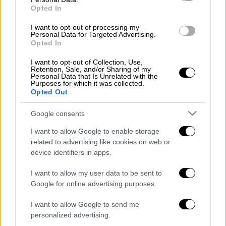
Opted In
βοηθειών. Ωστόσο, λόγω της κρισιμότητας
της κατάστασης μεταφέρθηκε στο Γενικό
I want to opt-out of processing my
Personal Data for Targeted Advertising.
Νοσοκομείο Τρικάλων, όπου
διαπιστώθηκε
Opted In
ότι φέρει βαριά κρανιοεγκεφαλική κάκωση
.
Αμέσως διασωληνώθηκε και κρίθηκε
I want to opt-out of Collection, Use,
Retention, Sale, and/or Sharing of my
αναγκαία η μεταφορά στο Πανεπιστημιακό
Personal Data that Is Unrelated with the
Purposes for which it was collected.
Νοσοκομείο Λάρισας.
Opted Out
Εκεί χειρουργήθηκε στο κεφάλι και
Google consents
μεταφέρθηκε στην Μονάδα Εντατικής
I want to allow Google to enable storage
Θεραπείας του Γενικού Νοσοκομείου
related to advertising like cookies on web or
Τρικάλων, όπου και κατέληξε.
device identifiers in apps.
ΟΛΕΣ ΟΙ ΕΙΔΗΣΕΙΣ
I want to allow my user data to be sent to
Google for online advertising purposes.
Έκρηξη στην Κωνσταντινούπολη: Νέες
λεπτομέρειες για την φερόμενη
I want to allow Google to send me
personalized advertising.
δράστιδα – Τι αναφέρουν οι Τούρκοι