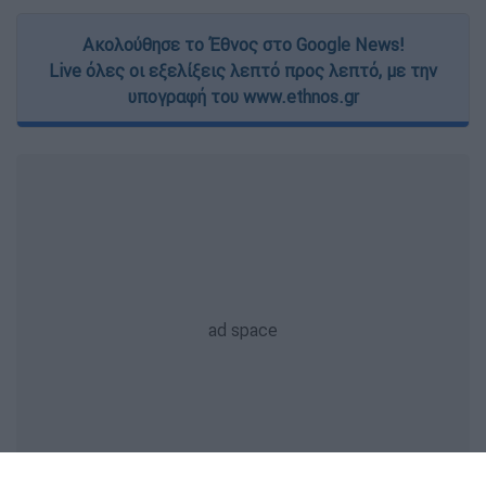
Ακολούθησε το Έθνος στο Google News!
Live όλες οι εξελίξεις λεπτό προς λεπτό, με την
υπογραφή του www.ethnos.gr