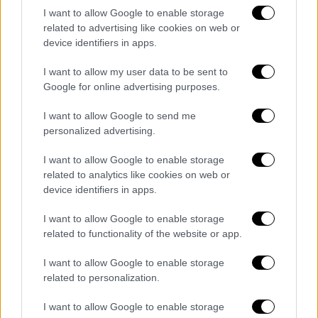
I want to allow Google to enable storage
related to advertising like cookies on web or
device identifiers in apps.
Σημειώνεται πως το επεισόδιο αυτό έρχεται
I want to allow my user data to be sent to
την ώρα που είναι σε
εξέλιξη μεγάλη έρευνα
Google for online advertising purposes.
για την
Κιβωτό του Κόσμου
και το κεντρικό
πρόσωπο της ΜΚΟ, τον
πάτερ Αντώνιο
, μετά
I want to allow Google to send me
από καταγγελίες για σεξουαλική
personalized advertising.
παρενόχληση καθώς και βασανιστήρια
I want to allow Google to enable storage
παιδιών.
related to analytics like cookies on web or
device identifiers in apps.
ΟΛΕΣ ΟΙ ΕΙΔΗΣΕΙΣ
I want to allow Google to enable storage
Τι θα συζητηθεί στην έκτακτη σύσκεψη
related to functionality of the website or app.
στο Μέγαρο Μαξίμου για την «Κιβωτό
I want to allow Google to enable storage
του Κόσμου» - «Μάς εκβίαζαν να μη
related to personalization.
μιλήσουμε», λέει ανήλικη σε νέα
καταγγελία
I want to allow Google to enable storage