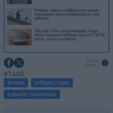
Ντύθηκε «Χάρος», ανέβηκε στην οροφή
νοσοκομείου και κοιτούσε επίμονα τους
ασθενείς
«Όχι γκέι 17 Pro, αλλά σπασμένο 11άρι»:
Ρώσοι διαλύουν τα iPhone τους στο TikTok
για να... γίνουν πιο άνδρες
επόμενο
άρθρο
#TAGS
ένταση
ειδήσεις τώρα
κιβωτός του κόσμου