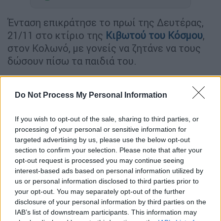
Ένταση επικράτησε το πρωί της Δευτέρας,
21/11 στο κτίριο της
Κιβωτού του Κόσμου
,
στον Κολωνό, με γονείς να ζητάνε να τους
δώσουν πίσω τα παιδιά του.
Όπως μετέδωσε το
OPEN,
οι γονείς έσπασαν
την πόρτα για να μπουν, ενώ στη συνέχεια
Do Not Process My Personal Information
εξήλθαν
.
If you wish to opt-out of the sale, sharing to third parties, or
Ένας πατέρας από τη
Συρία
ζητούσε
processing of your personal or sensitive information for
φωνάζοντας να δει τον πατήρ Αντώνιο και
targeted advertising by us, please use the below opt-out
section to confirm your selection. Please note that after your
να του δώσουν πίσω τα παιδιά του, τα οποία
opt-out request is processed you may continue seeing
προφανώς φιλοξενούνται στη δομή.
interest-based ads based on personal information utilized by
us or personal information disclosed to third parties prior to
Ο ίδιος μιλώντας στους δημοσιογράφους
your opt-out. You may separately opt-out of the further
είπε ότι «τους έχουν πάρει τα παιδιά» για να
disclosure of your personal information by third parties on the
τα «πουλήσουν» κι ότι «πρέπει να γίνουν
IAB’s list of downstream participants. This information may