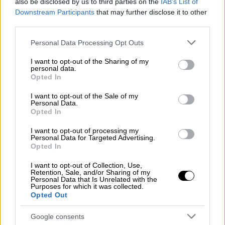
also be disclosed by us to third parties on the
IAB’s List of
υιοθεσίες».
Downstream Participants
that may further disclose it to other
third parties.
«Πετάχτηκε και μας είπε "μην κάνετε τέτοια
πράγματα, θα βρείτε τον μπελά σας". Τα
Please note that this website/app uses one or more Google
Personal Data Processing Opt Outs
παιδιά μας θέλουμε, να δούμε τα παιδιά μας»,
services and may gather and store information including but
not limited to your visit or usage behaviour. You may click to
I want to opt-out of the Sharing of my
σημείωσε.
personal data.
grant or deny consent to Google and its third-party tags to
Opted In
use your data for below specified purposes in below Google
Λίγη ώρα αργότερα η ένταση συνεχίστηκε με
consent section.
I want to opt-out of the Sale of my
κόσμο να πετά αντικείμενα στην είσοδο.
Personal Data.
Opted In
Στο σημείο παραμένει η αστυνομία.
I want to opt-out of processing my
Personal Data for Targeted Advertising.
Opted In
I want to opt-out of Collection, Use,
Retention, Sale, and/or Sharing of my
Personal Data that Is Unrelated with the
Purposes for which it was collected.
Opted Out
video
Google consents