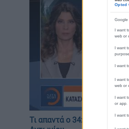
Opted 
Google 
I want t
web or d
I want t
purpose
I want 
I want t
web or d
I want t
or app.
I want t
Τι απαντά ο 34χρονος στεν
I want t