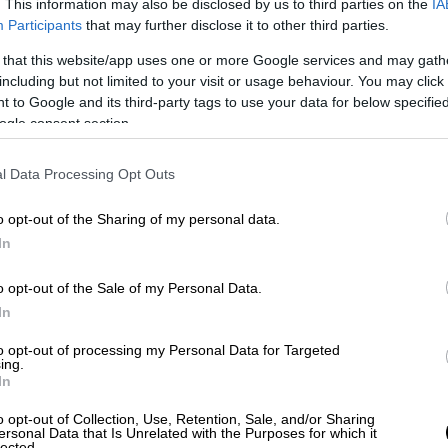
. This information may also be disclosed by us to third parties on the
IA
ου
Participants
that may further disclose it to other third parties.
 that this website/app uses one or more Google services and may gath
including but not limited to your visit or usage behaviour. You may click 
 to Google and its third-party tags to use your data for below specifi
 όταν
οι τοπικές αστυνομικές αρχές
είχαν
ogle consent section.
ούν να εξαφανίσουν στοιχεία
από τη δομή
ιωματικοί της οικονομικής αστυνομίας
στην
l Data Processing Opt Outs
εντολή στους αστυνομικούς στη Χίο, να
o opt-out of the Sharing of my personal data.
 όπως και πραγματικά έγινε, και να
In
 τα έγγραφα
που υπάρχουν, όλα τα
ακέλους των παιδιών
στη συγκεκριμένη
o opt-out of the Sale of my Personal Data.
να μην εξαφανιστούν στοιχεία. Αυτή τη
In
υν 15 παιδιά, τρεις εργαζόμενοι και 6 – 7
θε μέρα. Θα ακολουθήσει έλεγχος της
to opt-out of processing my Personal Data for Targeted
ing.
όλοιπες δομές.
In
o opt-out of Collection, Use, Retention, Sale, and/or Sharing
ersonal Data that Is Unrelated with the Purposes for which it
lected.