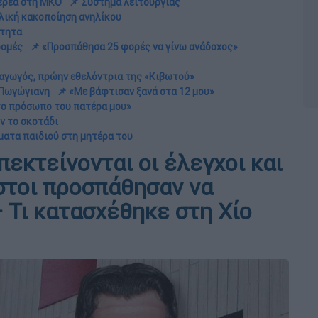
 ιερέα στη ΜΚΟ
📌 Σύστημα λειτουργίας
αλική κακοποίηση ανηλίκου
ότητα
ρομές
📌 «Προσπάθησα 25 φορές να γίνω ανάδοχος»
δαγωγός, πρώην εθελόντρια της «Κιβωτού»
 Πωγώγιανη
📌 «Με βάφτισαν ξανά στα 12 μου»
 το πρόσωπο του πατέρα μου»
ν το σκοτάδι
ματα παιδιού στη μητέρα του
εκτείνονται οι έλεγχοι και
στοι προσπάθησαν να
 Τι κατασχέθηκε στη Χίο