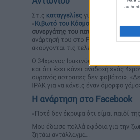
Αντωνίου
authenti
Στις
καταγγελίες
για
σωματική και
σ
«
Κιβωτό του Κόσμου
» και προς το π
συνεργάτης του πατέρα Αντωνίου
, χ
ανάρτησή του στο Facebook ο ίδιος δ
ακούγονται τις τελευταίες ώρες περ
Ο 34χρονος Ιρακινός διευθυντής της
και ότι έχει κάνει αναδοχή ενός 4χρ
ουρανός αστραπές δεν φοβάται». «Δεν
ΙΡΑΚ για να κάνεις έναν όμορφο γάμο»
Η ανάρτηση στo Facebook
«Ποτέ δεν έκρυψα ότι είμαι παιδί τη
Μου έδωσε πολλά εφόδια για την ζωή
ζητάω αντάλλαγμα…