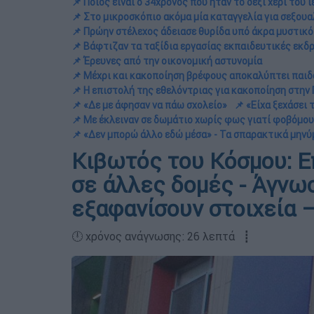
📌 Ποιος είναι ο 34χρονος που ήταν το δεξί χέρι του
📌 Στο μικροσκόπιο ακόμα μία καταγγελία για σεξου
📌 Πρώην στέλεχος άδειασε θυρίδα υπό άκρα μυστικ
📌 Βάφτιζαν τα ταξίδια εργασίας εκπαιδευτικές εκδ
📌 Έρευνες από την οικονομική αστυνομία
📌 Μέχρι και κακοποίηση βρέφους αποκαλύπτει παι
📌 Η επιστολή της εθελόντριας για κακοποίηση στην
📌 «Δε με άφησαν να πάω σχολείο»
📌 «Είχα ξεχάσει
📌 Με έκλειναν σε δωμάτιο χωρίς φως γιατί φοβόμου
📌 «Δεν μπορώ άλλο εδώ μέσα» - Τα σπαρακτικά μηνύ
Κιβωτός του Κόσμου: Επ
σε άλλες δομές - Άγνω
εξαφανίσουν στοιχεία –
🕛 χρόνος ανάγνωσης: 26 λεπτά ┋