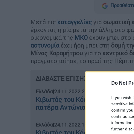
Προσθέστε
Μετά τις
καταγγελίες
για
σωματική 
έρχονται, η μία μετά την άλλη, στο φ
οικονομικά της
ΜΚΟ
έχουν μπει στο 
αστυνομία
έχει ήδη μπει στη
δομή τη
Μίνας Καραμήτρου
για το
κεντρικό δ
πραγματοποίησε, το πρωί της Πέμπτη
ΔΙΑΒΑΣΤΕ ΕΠΙΣΗΣ
Do Not Pr
Ελλάδα
|
24.11.2022 20:22
If you wish 
Κιβωτός του Κόσμου: Οι 3 γνωστ
sensitive in
πατέρα Αντώνιο - «Είναι άμεμπτο
confirm you
continue se
information 
Ελλάδα
|
24.11.2022 18:40
further disc
Κιβωτός του Κόσμου: Στο μικροσ