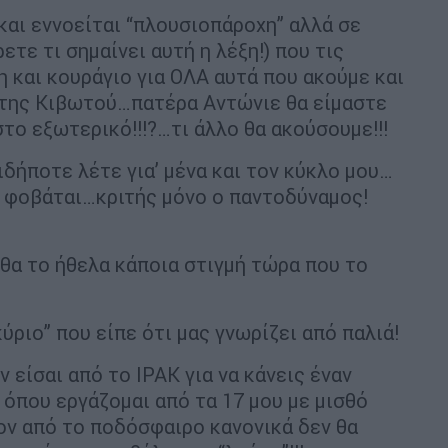
και εννοείται “πλουσιοπάροχη” αλλά σε
τε τι σημαίνει αυτή η λέξη!) που τις
 και κουράγιο για ΟΛΑ αυτά που ακούμε και
α της Κιβωτού…πατέρα Αντώνιε θα είμαστε
το εξωτερικό!!!?…τι άλλο θα ακούσουμε!!!
ιδήποτε λέτε για’ μένα και τον κύκλο μου…
ν φοβάται…κριτής μόνο ο παντοδύναμος!
θα το ήθελα κάποια στιγμή τώρα που το
κύριο” που είπε ότι μας γνωρίζει από παλιά!
ν είσαι από το ΙΡΑΚ για να κάνεις έναν
όπου εργάζομαι από τα 17 μου με μισθό
έον από το ποδόσφαιρο κανονικά δεν θα