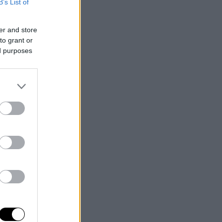
B’s List of
er and store
to grant or
ed purposes