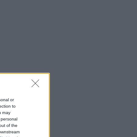
sonal or
ection to
ou may
 personal
out of the
 downstream