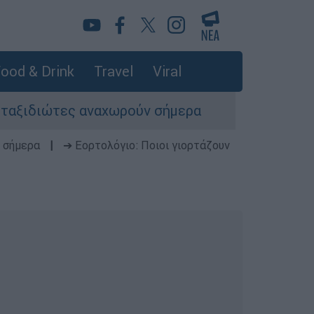
ood & Drink
Travel
Viral
 αναχωρούν σήμερα
Φωτιά σε εγκαταλελειμ
 σήμερα
|
➔ Εορτολόγιο: Ποιοι γιορτάζουν