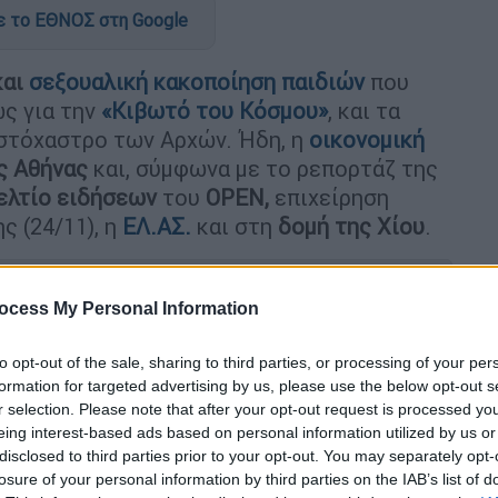
 το ΕΘΝΟΣ στη Google
και
σεξουαλική κακοποίηση
παιδιών
που
ως για την
«Κιβωτό του Κόσμου»
, και τα
στόχαστρο των Αρχών. Ήδη, η
οικονομική
ς Αθήνας
και, σύμφωνα με το ρεπορτάζ της
ελτίο ειδήσεων
του
OPEN,
επιχείρηση
ς (24/11), η
ΕΛ.ΑΣ.
και στη
δομή της Χίου
.
ocess My Personal Information
to opt-out of the sale, sharing to third parties, or processing of your per
οί δικηγόροι που ανέλαβαν τον
formation for targeted advertising by us, please use the below opt-out s
ς, δεν έχει ακουμπήσει παιδί»
r selection. Please note that after your opt-out request is processed y
eing interest-based ads based on personal information utilized by us or
disclosed to third parties prior to your opt-out. You may separately opt-
losure of your personal information by third parties on the IAB’s list of
κόπιο ακόμα μία καταγγελία για