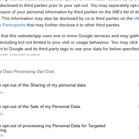
η: Κοριτσάκι 16 μηνών κακοποιήθηκε
disclosed to third parties prior to your opt-out. You may separately opt-
ζει η μητέρα του κοριτσιού
losure of your personal information by third parties on the IAB’s list of
. This information may also be disclosed by us to third parties on the
IA
Participants
that may further disclose it to other third parties.
 that this website/app uses one or more Google services and may gath
αι φτερό κάνουν οι Αρχές τα γραφεία
including but not limited to your visit or usage behaviour. You may click 
χη στο στόχαστρο των ερευνών
 to Google and its third-party tags to use your data for below specifi
ogle consent section.
l Data Processing Opt Outs
ό την κατηγορία της ανθρωποκτονίας από
ρώτο δικαστήριο, που έγινε περισσότερα
o opt-out of the Sharing of my personal data.
 και μετά από μια δίκη που διήρκεσε σχεδόν
In
διος εισαγγελέας με αποτέλεσμα την
o opt-out of the Sale of my Personal Data.
 εδώλιο.
In
ό της υπόθεσης,
η οποία είχε οριστεί για
to opt-out of processing my Personal Data for Targeted
οθετήθηκε
, μετά την
ένσταση απαράδεκτου
ing.
In
ης
, από τους συνηγόρους υπεράσπισης της