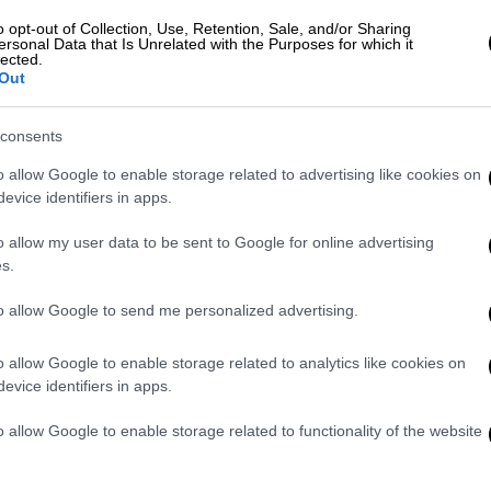
δεκτή με συνέπεια την ισχύ της πρωτόδικης
o opt-out of Collection, Use, Retention, Sale, and/or Sharing
ersonal Data that Is Unrelated with the Purposes for which it
lected.
Out
σθησιολόγου
consents
 την μη τήρηση του ισχύοντος
o allow Google to enable storage related to advertising like cookies on
φύπνισης του παιδιού και της
evice identifiers in apps.
ρασης που αυτό παρουσίασε, με
υπόταση και βραδυκαρδία, μετά την
o allow my user data to be sent to Google for online advertising
α) στην οποία είχε υποβληθεί.
s.
γησε στο παιδί υψηλότερες δόσεις
to allow Google to send me personalized advertising.
πό τις συνιστώμενες, κατά το κλητήριο
o allow Google to enable storage related to analytics like cookies on
αι ότι ο τρόπος χορήγησής τους, δεν έγινε
evice identifiers in apps.
νη πρακτική και τους ισχύοντες
o allow Google to enable storage related to functionality of the website
 χορήγησε εφάπαξ δόση 200 mgr αδρεναλίνη,