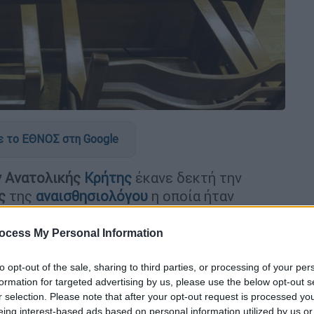
 το ΕΘΝΟΣ στη Google
ν Ανατολικής
Κρήτης
έκανε δεκτή την
ς
της
αναισθησιολόγου
η οποία ήταν
χρονης
Μελίνας
,
το Δεκέμβριο του 2015,
ο Νοσοκομείο Ηρακλείου Κρήτης.
ocess My Personal Information
to opt-out of the sale, sharing to third parties, or processing of your per
formation for targeted advertising by us, please use the below opt-out s
r selection. Please note that after your opt-out request is processed y
eing interest-based ads based on personal information utilized by us or