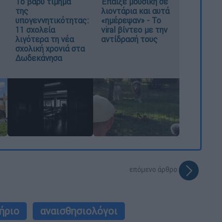
Το βαρύ τίμημα
Έπαιξε μουσική σε
της
λιοντάρια και αυτά
υπογεννητικότητας:
«ημέρεψαν» - Το
11 σχολεία
viral βίντεο με την
λιγότερα τη νέα
αντίδρασή τους
σχολική χρονιά στα
Δωδεκάνησα
επόμενο άρθρο
ήριο
αναισθησιολόγοι