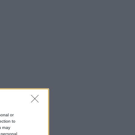
sonal or
ection to
ou may
 personal