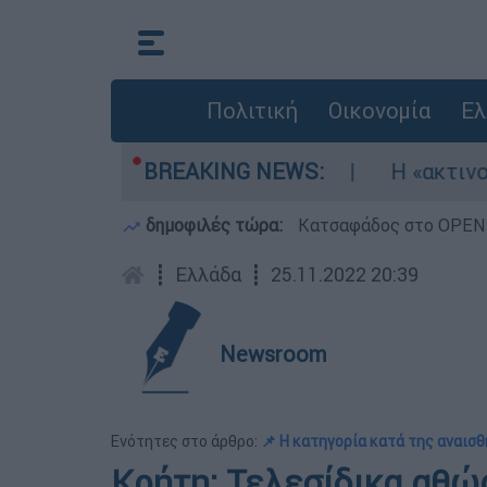
Πολιτική
Οικονομία
Ελ
καν τρία αεροσκάφη
BREAKING NEWS:
Η «ακτινογραφία» τη
δημοφιλές τώρα:
Κατσαφάδος στο OPEN: 
┋
Ελλάδα
┋
25.11.2022 20:39
Newsroom
Ενότητες στο άρθρο:
📌 Η κατηγορία κατά της αναισ
Κρήτη: Τελεσίδικα αθώα