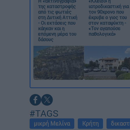
Η «ακτινογραφία»
«Κλειδί» η
της καταστροφής
ιατροδικαστική για
από τις φωτιές
τον 90χρονο που
στη Δυτική Αττική
έκρυβε ο γιος του
- Οι εκτάσεις που
στον καταψύκτη -
κάηκαν και η
«Τον αγαπούσε
επόμενη μέρα του
παθολογικά»
δάσους
#TAGS
μικρή Μελίνα
Κρήτη
δικαστ