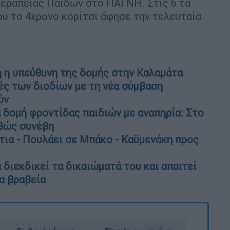
εραπείας Παίδων στο ΠΑΓΝΗ. Στις 6 τα
υ το 4χρονο κορίτσι άφησε την τελευταία
 η υπεύθυνη της δομής στην Καλαμάτα
μές των διοδίων με τη νέα σύμβαση
ύν
 δομή φροντίδας παιδιών με αναπηρία: Στο
ιβώς συνέβη
τια - Πουλάει σε Μπάκο - Καϋμενάκη προς
ά διεκδικεί τα δικαιώματά του και απαιτεί
α βραβεία