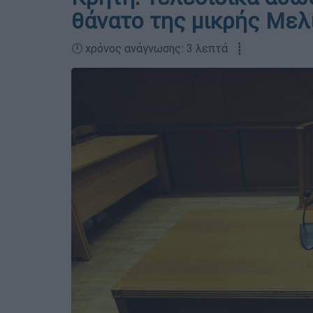
θάνατο της μικρής Μελ
🕛 χρόνος ανάγνωσης: 3 λεπτά ┋