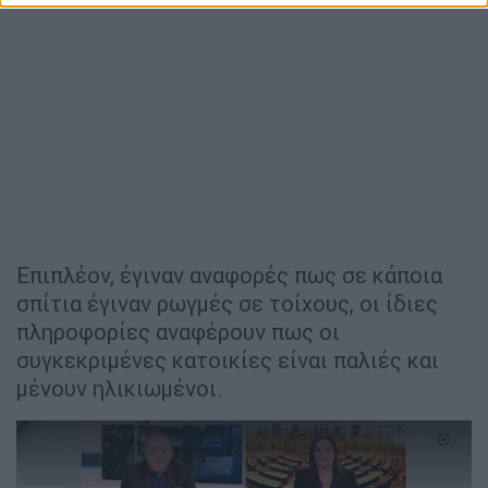
Επιπλέον, έγιναν αναφορές πως σε κάποια
σπίτια έγιναν ρωγμές σε τοίχους, οι ίδιες
πληροφορίες αναφέρουν πως οι
συγκεκριμένες κατοικίες είναι παλιές και
μένουν ηλικιωμένοι.