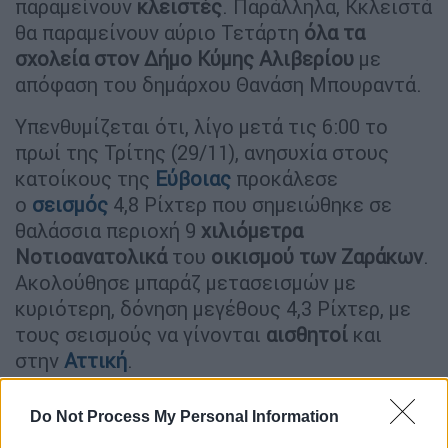
παραμείνουν
κλειστές
. Παράλληλα, Κκλειστά
θα παραμείνουν αύριο Τετάρτη
όλα τα
σχολεία στον Δήμο Κύμης Αλιβερίου
με
απόφαση του δημάρχου Θανάση Μπουραντά.
Υπενθυμίζεται ότι, λίγο μετά τις 6:00 το
πρωί της Τρίτης (29/11), ανησυχία στους
κατοίκους της
Εύβοιας
προκάλεσε
ο
σεισμός
4,8 Ρίχτερ που σημειώθηκε σε
θαλάσσια περιοχή 9
χιλιόμετρα
Νοτιοανατολικά
του
οικισμού των Ζαράκων
.
Ακολούθησε μπαράζ μετασεισμών με
κυριότερη, δόνηση μεγέθους 4,3 Ρίχτερ, με
τους σεισμούς να γίνονται
αισθητοί
και
στην
Αττική
.
Σύμφωνα με την ανακοίνωση του
Do Not Process My Personal Information
Γεωδυναμικού Ινστιτούτου του Εθνικού