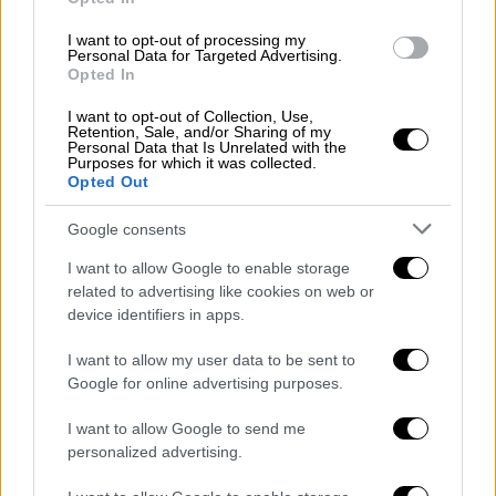
Δείτε LIVE πού σημειώνονται σεισμοί
I want to opt-out of processing my
Personal Data for Targeted Advertising.
Σεισμός στην Εύβοια: Ζημιές σε
Opted In
σπίτια – Τι λένε οι κάτοικοι
I want to opt-out of Collection, Use,
Retention, Sale, and/or Sharing of my
Personal Data that Is Unrelated with the
Για επιφανειακό σεισμό που έγινε
έντονα
Purposes for which it was collected.
αισθητός σε όλη την Εύβοια κάνουν
λόγο
Opted Out
κάτοικοι της περιοχής μιλώντας στην
Google consents
ιστοσελίδα evima.gr. «Ο σεισμός ήταν τόσο
ισχυρός και επιφανειακός
. Φοβηθήκαμε πάρα
I want to allow Google to enable storage
related to advertising like cookies on web or
πολύ, είχε διάρκεια και βοή. Πεταχτήκαμε
device identifiers in apps.
από τα κρεβάτια από τον δυνατό θόρυβο.
Κόσμος είχε βγει έξω από τα σπίτια. Έπεσαν
I want to allow my user data to be sent to
κάδρα και μικροαντικείμενα μέσα στο σπίτι
Google for online advertising purposes.
μου», δήλωσε χαρακτηριστικά κάτοικος της
I want to allow Google to send me
περιοχής.
personalized advertising.