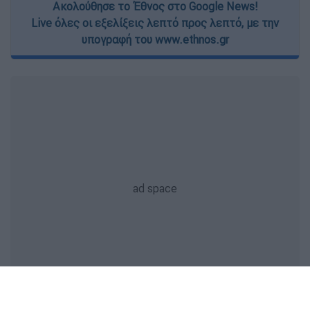
Ακολούθησε το Έθνος στο Google News!
Live όλες οι εξελίξεις λεπτό προς λεπτό, με την
υπογραφή του www.ethnos.gr