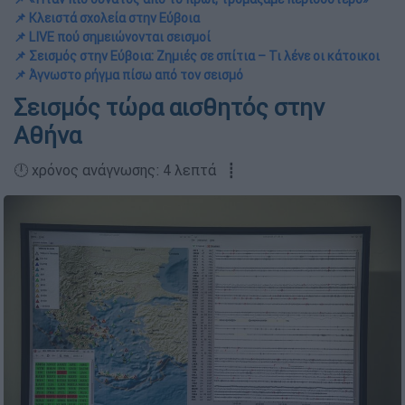
📌 Κλειστά σχολεία στην Εύβοια
📌 LIVE πού σημειώνονται σεισμοί
📌 Σεισμός στην Εύβοια: Ζημιές σε σπίτια – Τι λένε οι κάτοικοι
📌 Άγνωστο ρήγμα πίσω από τον σεισμό
Σεισμός τώρα αισθητός στην
Αθήνα
🕛 χρόνος ανάγνωσης: 4 λεπτά ┋