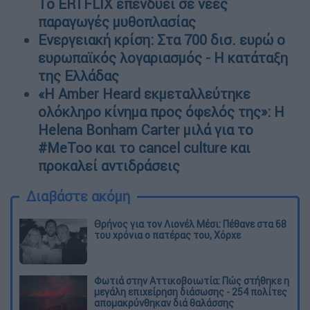
Το ERTFLIX επενδύει σε νέες
παραγωγές μυθοπλασίας
Ενεργειακή κρίση: Στα 700 δισ. ευρώ ο
ευρωπαϊκός λογαριασμός - Η κατάταξη
της Ελλάδας
«Η Amber Heard εκμεταλλεύτηκε
ολόκληρο κίνημα προς όφελός της»: Η
Helena Bonham Carter μιλά για το
#MeToo και το cancel culture και
προκαλεί αντιδράσεις
Διαβάστε ακόμη
Θρήνος για τον Λιονέλ Μέσι: Πέθανε στα 68
του χρόνια ο πατέρας του, Χόρχε
Φωτιά στην Αττικοβοιωτία: Πώς στήθηκε η
μεγάλη επιχείρηση διάσωσης - 254 πολίτες
απομακρύνθηκαν διά θαλάσσης