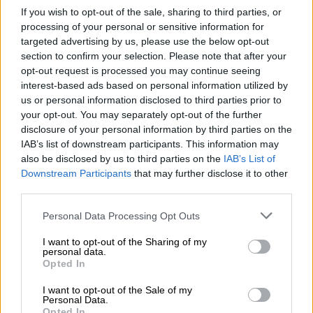
Αστεροσκοπείου
, το εστιακό του βάθος
If you wish to opt-out of the sale, sharing to third parties, or
ήταν 13,3 χιλιόμετρα, και ακολούθησαν
processing of your personal or sensitive information for
μικρότεροι μετασεισμοί, με τον μεγαλύτερο
targeted advertising by us, please use the below opt-out
να έχει μέγεθος 4,2 Ρίχτερ. Ακολούθησε
section to confirm your selection. Please note that after your
opt-out request is processed you may continue seeing
επίσης ένας μετασεισμός
4,1 Ρίχτερ.
interest-based ads based on personal information utilized by
us or personal information disclosed to third parties prior to
your opt-out. You may separately opt-out of the further
disclosure of your personal information by third parties on the
IAB’s list of downstream participants. This information may
also be disclosed by us to third parties on the
IAB’s List of
Downstream Participants
that may further disclose it to other
video
third parties.
Please note that this website/app uses one or more Google
Personal Data Processing Opt Outs
services and may gather and store information including but
not limited to your visit or usage behaviour. You may click to
I want to opt-out of the Sharing of my
personal data.
grant or deny consent to Google and its third-party tags to
Opted In
use your data for below specified purposes in below Google
consent section.
I want to opt-out of the Sale of my
LIVE πού σημειώνονται σεισμοί
Personal Data.
Opted In