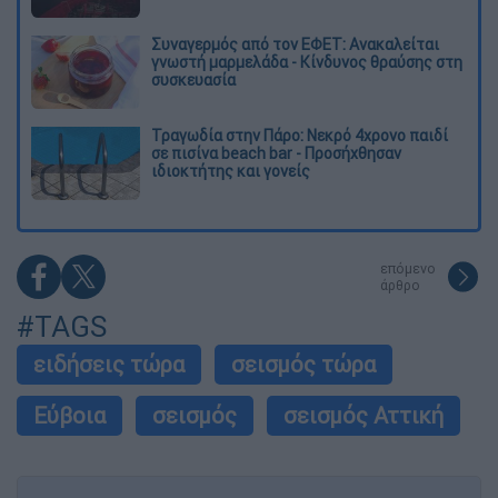
Συναγερμός από τον ΕΦΕΤ: Ανακαλείται
γνωστή μαρμελάδα - Κίνδυνος θραύσης στη
συσκευασία
Τραγωδία στην Πάρο: Νεκρό 4χρονο παιδί
σε πισίνα beach bar - Προσήχθησαν
ιδιοκτήτης και γονείς
επόμενο
άρθρο
#TAGS
ειδήσεις τώρα
σεισμός τώρα
Εύβοια
σεισμός
σεισμός Αττική