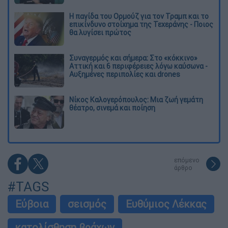
Η παγίδα του Ορμούζ για τον Τραμπ και το
επικίνδυνο στοίχημα της Τεχεράνης - Ποιος
θα λυγίσει πρώτος
Συναγερμός και σήμερα: Στο «κόκκινο»
Αττική και 6 περιφέρειες λόγω καύσωνα -
Αυξημένες περιπολίες και drones
Νίκος Καλογερόπουλος: Μια ζωή γεμάτη
θέατρο, σινεμά και ποίηση
επόμενο
άρθρο
#TAGS
Εύβοια
σεισμός
Ευθύμιος Λέκκας
κατολίσθηση βράχων