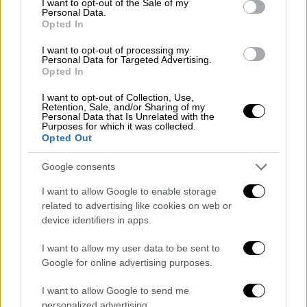
και δεν μπόρεσαν να συγκρατήσουν τους
I want to opt-out of the Sale of my
Personal Data.
βράχους των 20.000 κυβικών μέτρων»,
Opted In
επισήμανε ο καθηγητής γεωλογίας ΕΚΠΑ.
I want to opt-out of processing my
Personal Data for Targeted Advertising.
Opted In
ΔΙΑΒΑΣΤΕ ΕΠΙΣΗΣ
I want to opt-out of Collection, Use,
Retention, Sale, and/or Sharing of my
Ελλάδα
|
02.12.2022 17:59
Personal Data that Is Unrelated with the
Purposes for which it was collected.
Εισαγγελική έρευνα για την
Opted Out
κατολίσθηση στην Κακιά Σκάλα: Το
πιθανό αδίκημα που εξετάζουν οι
Google consents
αρχές και η ανεπαρκής κατασκευή
I want to allow Google to enable storage
related to advertising like cookies on web or
device identifiers in apps.
Ελλάδα
|
02.12.2022 13:00
Εισαγγελική έρευνα για την
I want to allow my user data to be sent to
κατολίσθηση στην Κακιά Σκάλα: Από
Google for online advertising purposes.
ύψος 100 μέτρων έπεσε ο βράχος
I want to allow Google to send me
στην Αθηνών - Κορίνθου
personalized advertising.