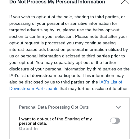
κάτω ένα
φορτηγό
».
Do Not Process My Personal Information
If you wish to opt-out of the sale, sharing to third parties, or
processing of your personal or sensitive information for
targeted advertising by us, please use the below opt-out
section to confirm your selection. Please note that after your
opt-out request is processed you may continue seeing
interest-based ads based on personal information utilized by
video
us or personal information disclosed to third parties prior to
your opt-out. You may separately opt-out of the further
disclosure of your personal information by third parties on the
IAB’s list of downstream participants. This information may
also be disclosed by us to third parties on the
IAB’s List of
Downstream Participants
that may further disclose it to other
«Η λύση είναι τα
τεχνικά έργα
, όπως οι
third parties.
φράχτες εγκλωβισμού, τα σύρματα που
Please note that this website/app uses one or more Google
Personal Data Processing Opt Outs
συγκρατούν τους βράχους όταν
services and may gather and store information including but
αποκολλιούνται, για να μην πέφτουν στον
not limited to your visit or usage behaviour. You may click to
I want to opt-out of the Sharing of my
personal data.
δρόμο. Αυτοί οι φράχτες παγίδευσης
grant or deny consent to Google and its third-party tags to
Opted In
use your data for below specified purposes in below Google
αστόχησαν στην συγκεκριμένη περίπτωση
consent section.