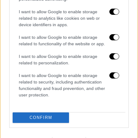
I want to allow Google to enable storage
related to analytics like cookies on web or
Όσον αφορά τους σεισμούς που
device identifiers in apps.
ταρακούνησαν την Εύβοια εκτίμησε ότι
I want to allow Google to enable storage
«Κατά πάσα πιθανότητα
ο κίνδυνος έχει
related to functionality of the website or app.
περάσε
ι, το φαινόμενο είναι σε αποδρομή»,
προσθέτοντας πως «μπορεί να έχουμε
I want to allow Google to enable storage
related to personalization.
δονήσεις το επόμενο διάστημα που όμως
δεν πρόκειται να προκαλέσουν κανένα
I want to allow Google to enable storage
πρόβλημα
στους κατοίκους».
related to security, including authentication
functionality and fraud prevention, and other
ΟΛΕΣ ΟΙ ΕΙΔΗΣΕΙΣ
user protection.
Οι 6 βασικές αλλαγές στα νοσοκομεία με
το νομοσχέδιο του υπουργείου Υγείας -
CONFIRM
Τι αλλάζει για πολίτες και γιατρούς
Με διάφορα καταπιάνονται οι υπουργοί