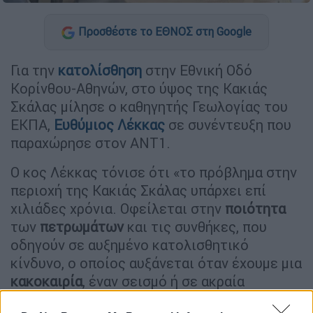
Προσθέστε το ΕΘΝΟΣ στη Google
Για την
κατολίσθηση
στην Εθνική Οδό
Κορίνθου-Αθηνών, στο ύψος της Κακιάς
Σκάλας μίλησε ο καθηγητής Γεωλογίας του
ΕΚΠΑ,
Ευθύμιος Λέκκας
σε συνέντευξη που
παραχώρησε στον ANT1.
Ο κος Λέκκας τόνισε ότι «το πρόβλημα στην
περιοχή της Κακιάς Σκάλας υπάρχει επί
χιλιάδες χρόνια. Οφείλεται στην
ποιότητα
των
πετρωμάτων
και τις συνθήκες, που
οδηγούν σε αυξημένο κατολισθητικό
κίνδυνο, ο οποίος αυξάνεται όταν έχουμε μια
κακοκαιρία
, έναν σεισμό ή σε ακραία
περίπτωση ακόμη και όταν
περνάει
από