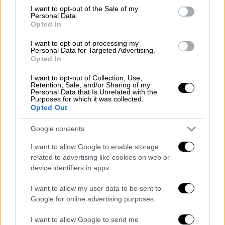
βάρος του μετά το θάνατο του 16χρονου,
ο
consent section.
I want to opt-out of the Sale of my
Personal Data.
αστυνομικός θα κληθεί ξανά
Opted In
από
ανακριτή
και
εισαγγελέα
,
προκειμένου
να καταθέσει συμπληρωματική απολογία.
I want to opt-out of processing my
Personal Data for Targeted Advertising.
Opted In
Στην συνέχεια, η δικογραφία θα διαβιβαστεί
στον ανακριτή, ο οποίος θα ζητήσει από τον
I want to opt-out of Collection, Use,
Retention, Sale, and/or Sharing of my
εισαγγελέα συμπληρωματική ποινική δίωξη.
Personal Data that Is Unrelated with the
Purposes for which it was collected.
Opted Out
ΟΛΕΣ ΟΙ ΕΙΔΗΣΕΙΣ
Google consents
O Κυριάκος Μητσοτάκης αναστέλλει την
ιδιότητα μέλους της Mαρίας Σπυράκη
I want to allow Google to enable storage
related to advertising like cookies on web or
στη ΝΔ - Δεν θα είναι υποψήφια
device identifiers in apps.
βουλευτής στις εκλογές
Τα «συν» και τα «πλην» των
I want to allow my user data to be sent to
δημοσκοπικών ευρημάτων μετράνε στην
Google for online advertising purposes.
κυβέρνηση - Η ακρίβεια «κοστίζει»
I want to allow Google to send me