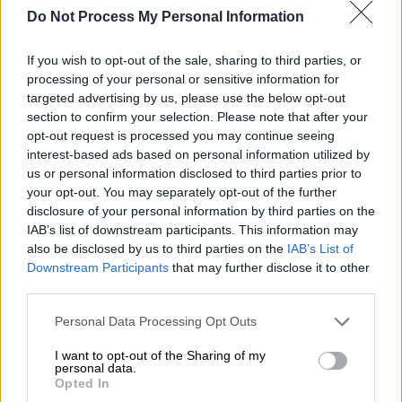
Δικαστήριο (EUROKINISSI/ΤΑΤΙΑΝΑ ΜΠΟΛΑΡΗ)
Do Not Process My Personal Information
If you wish to opt-out of the sale, sharing to third parties, or
Προσθέστε το ΕΘΝΟΣ στη Google
processing of your personal or sensitive information for
targeted advertising by us, please use the below opt-out
Έως τη
Δευτέρα
18 Δεκεμβρίου
, με
section to confirm your selection. Please note that after your
opt-out request is processed you may continue seeing
πιθανότερη ημερομηνία την πρώτη ημέρα
interest-based ads based on personal information utilized by
της ερχόμενης εβδομάδας, αναμένεται να
us or personal information disclosed to third parties prior to
ληφθεί από το
Συμβούλιο Πλημμελειοδικών
your opt-out. You may separately opt-out of the further
Θεσσαλονίκης
η απόφαση για την
disclosure of your personal information by third parties on the
IAB’s list of downstream participants. This information may
προφυλάκιση ή μη του του
also be disclosed by us to third parties on the
IAB’s List of
34χρονου
αστυνομικού
που πυροβόλησε τον
Downstream Participants
that may further disclose it to other
16χρονο
ρομά
,
τη Δευτέρα 5 Δεκεμβρίου,
third parties.
κατά τη διάρκεια καταδίωξης στα Διαβατά.
Please note that this website/app uses one or more Google
Personal Data Processing Opt Outs
services and may gather and store information including but
Μετά την απόφαση του Συμβουλίου
not limited to your visit or usage behaviour. You may click to
I want to opt-out of the Sharing of my
Πλημμελειοδικών Θεσσαλονίκης και με
personal data.
grant or deny consent to Google and its third-party tags to
Opted In
δεδομένο ότι αναβαθμίστηκε η κατηγορία σε
use your data for below specified purposes in below Google