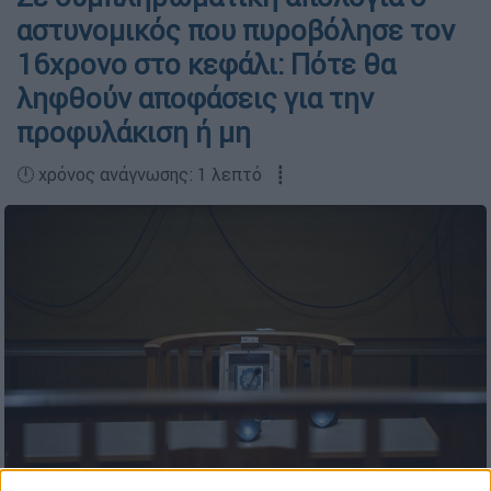
αστυνομικός που πυροβόλησε τον
16χρονο στο κεφάλι: Πότε θα
ληφθούν αποφάσεις για την
προφυλάκιση ή μη
🕛 χρόνος ανάγνωσης: 1 λεπτό ┋