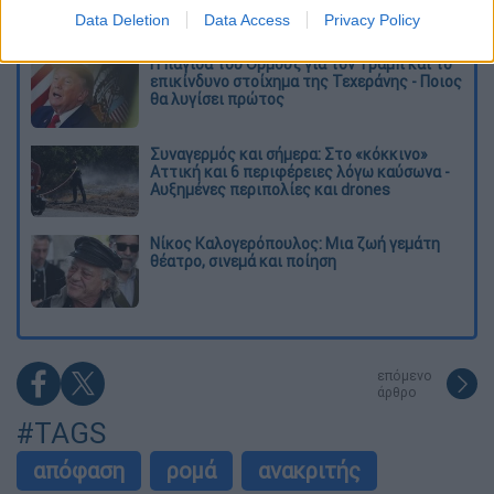
έως τη ΔΕΘ
Data Deletion
Data Access
Privacy Policy
Η παγίδα του Ορμούζ για τον Τραμπ και το
επικίνδυνο στοίχημα της Τεχεράνης - Ποιος
θα λυγίσει πρώτος
Συναγερμός και σήμερα: Στο «κόκκινο»
Αττική και 6 περιφέρειες λόγω καύσωνα -
Αυξημένες περιπολίες και drones
Νίκος Καλογερόπουλος: Μια ζωή γεμάτη
θέατρο, σινεμά και ποίηση
επόμενο
άρθρο
#TAGS
απόφαση
ρομά
ανακριτής