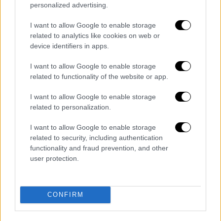
πολιτικά
personalized advertising.
Το χρονικό της πτώσης του
αεροσκάφους στο Κακό Όρος και οι
I want to allow Google to enable storage
related to analytics like cookies on web or
συγκλονιστικές μαρτυρίες - «Βυθιζόταν,
device identifiers in apps.
φώναζε "I'm done"»
Επιταγή ακρίβειας - επιδόματα:
I want to allow Google to enable storage
Κλείδωσαν οι ημερομηνίες πληρωμών -
related to functionality of the website or app.
Οι δικαιούχοι
I want to allow Google to enable storage
Νέες αποκαλύψεις: Αυτός είναι ο όρκος
related to personalization.
που έσπασε ο πρίγκιπας William και
κατέστρεψε την σχέση του με τον
I want to allow Google to enable storage
related to security, including authentication
αδερφό του – Γιατί ο Harry και η Meghan
functionality and fraud prevention, and other
δεν περιμένουν συγγνώμη από την
user protection.
βασιλική οικογένεια;
Διαβάστε ακόμη
CONFIRM
Το φθινοπωρινό σχέδιο Ανδρουλάκη: Η
αντεπίθεση του ΠΑΣΟΚ από την κοινωνία