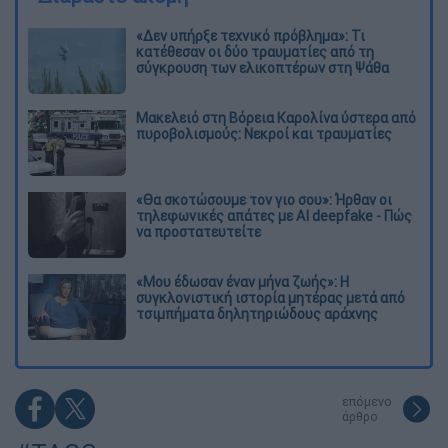
«Δεν υπήρξε τεχνικό πρόβλημα»: Τι
κατέθεσαν οι δύο τραυματίες από τη
σύγκρουση των ελικοπτέρων στη Ψάθα
Μακελειό στη Βόρεια Καρολίνα ύστερα από
πυροβολισμούς: Νεκροί και τραυματίες
«Θα σκοτώσουμε τον γιο σου»: Ήρθαν οι
τηλεφωνικές απάτες με AI deepfake - Πώς
να προστατευτείτε
«Μου έδωσαν έναν μήνα ζωής»: Η
συγκλονιστική ιστορία μητέρας μετά από
τσιμπήματα δηλητηριώδους αράχνης
επόμενο
άρθρο