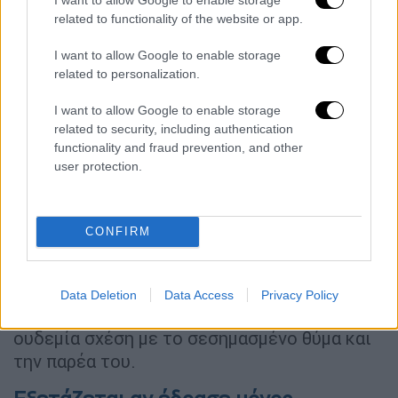
μόνος
του
στόχος
.
related to functionality of the website or app.
Ο 41χρονος, αλβανικής καταγωγής, που είναι
I want to allow Google to enable storage
σεσημασμένος
για ληστεία, ναρκωτικά και
related to personalization.
παράνομη οπλοκατοχή, έπεσε νεκρός στο
I want to allow Google to enable storage
σημείο. Από τα πυρά
τραυματίστηκε σοβαρά
related to security, including authentication
ένας 43χρονος
ομοεθνής του, με τον οποίο
functionality and fraud prevention, and other
ήταν στο ίδιο τραπέζι, αλλά
κατέληξε
λίγα
user protection.
λεπτά αργότερα κατά τη μεταφορά του στο
νοσοκομείο.
CONFIRM
Οι σφαίρες έπληξαν στην κοιλιά και μία
31χρονη
Ελληνίδα, η οποία
νοσηλεύεται σε
σοβαρή κατάσταση
. Η γυναίκα είχε πάει στη
Data Deletion
Data Access
Privacy Policy
Νέα Σμύρνη για να διασκεδάσει και δεν έχει
ουδεμία σχέση με το σεσημασμένο θύμα και
την παρέα του.