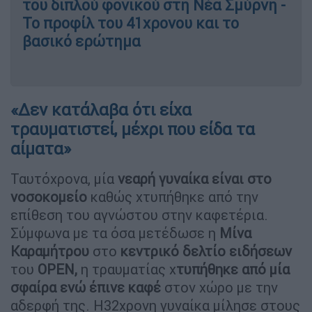
του διπλού φονικού στη Νέα Σμύρνη -
Το προφίλ του 41χρονου και το
βασικό ερώτημα
«Δεν κατάλαβα ότι είχα
τραυματιστεί, μέχρι που είδα τα
αίματα»
Ταυτόχρονα, μία
νεαρή γυναίκα είναι στο
νοσοκομείο
καθώς χτυπήθηκε από την
επίθεση του αγνώστου στην καφετέρια.
Σύμφωνα με τα όσα μετέδωσε η
Μίνα
Καραμήτρου
στο
κεντρικό δελτίο ειδήσεων
του
OPEN,
η τραυματίας χ
τυπήθηκε από μία
σφαίρα ενώ έπινε καφέ
στον χώρο με την
αδερφή της. Η32χρονη γυναίκα μίλησε στους