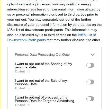
ατόμων
από σφαίρες και τον
τραυματισμό
opt-out request is processed you may continue seeing
interest-based ads based on personal information utilized by
ακόμη ενός από
πυροβολισμούς
, καταγράφει
us or personal information disclosed to third parties prior to
νέο βίντεο – ντοκουμέντο.
your opt-out. You may separately opt-out of the further
disclosure of your personal information by third parties on the
Στο υλικό που δημοσίευσε ο τηλεοπτικός
IAB’s list of downstream participants. This information may
σταθμός MEGA, φαίνεται η στιγμή που το
also be disclosed by us to third parties on the
IAB’s List of
ΕΚΑΒ
παραλαμβάνει την 31χρονη τραυματία.
Downstream Participants
that may further disclose it to other
third parties.
Please note that this website/app uses one or more Google
Personal Data Processing Opt Outs
services and may gather and store information including but
not limited to your visit or usage behaviour. You may click to
I want to opt-out of the Sharing of my
personal data.
grant or deny consent to Google and its third-party tags to
Opted In
use your data for below specified purposes in below Google
consent section.
I want to opt-out of the Sale of my
Personal Data.
Opted In
I want to opt-out of processing my
Personal Data for Targeted Advertising.
Opted In