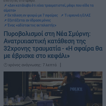
Ενότητες στο άρθρο:
📌 «Δεν κατάλαβα ότι είχα τραυματιστεί, μέχρι που είδα τα
αίματα»
📌 Εκτέλεση εν ψυχρώ με 7 σφαίρες
📌 Τι ερευνά η ΕΛΑΣ
📌 Εξετάζεται αν έδρασε μόνος
📌 Ένας «αδίστακτος εκτελεστής»
Πυροβολισμοί στη Νέα Σμύρνη:
Ανατριχιαστική κατάθεση της
32χρονης τραυματία - «Η σφαίρα θα
με έβρισκε στο κεφάλι»
🕛 χρόνος ανάγνωσης: 7 λεπτά ┋