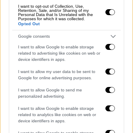
Τι ερευνά η ΕΛΑΣ
I want to opt-out of Collection, Use,
Retention, Sale, and/or Sharing of my
Όπως έγραψε νωρίτερα το
ethnos.
gr,
Personal Data that Is Unrelated with the
Purposes for which it was collected.
τη
διαδρομή
που ακολούθησε ο «δράστης με
Opted Out
τα μαύρα» της
διπλής εκτέλεσης
στη
Νέα
Google consents
Σμύρνη
αναζητούν οι αστυνομικοί της
Ασφάλειας. Ο εκτελεστής, σύμφωνα με
I want to allow Google to enable storage
αυτόπτες μάρτυρες, φέρεται να ήταν
related to advertising like cookies on web or
device identifiers in apps.
κρυμμένος
σε σημείο απέναντι από την
καφετέρια και από εκεί να
παρακολουθούσε
I want to allow my user data to be sent to
τον στόχο του. Μόλις βρήκε την κατάλληλη
Google for online advertising purposes.
στιγμή, έβγαλε το
εννιάρι πιστόλι
και άρχισε
I want to allow Google to send me
να
πυροβολεί
.
personalized advertising.
Μέσα σε μόλις
τέσσερα δευτερόλεπτα
έριξε
I want to allow Google to enable storage
επτά φορές
, με τις δύο σφαίρες να βρίσκουν
related to analytics like cookies on web or
στο
κεφάλι
τον
41χρονο
, που σύμφωνα με
device identifiers in apps.
αστυνομικές πηγές,
ήταν πιθανότατα ο
I want to allow Google to enable storage