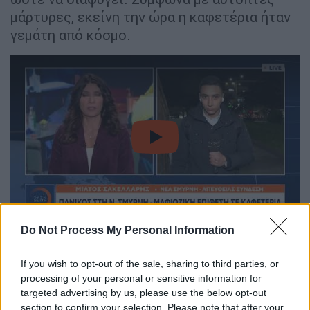
μάρτυρες, εκείνη την ώρα η καφετέρια ήταν
γεμάτη από κόσμο.
video
Do Not Process My Personal Information
Νέο βίντεο από τη διπλή δολοφονία
If you wish to opt-out of the sale, sharing to third parties, or
Τις δραματικές στιγμές μετά το
αιματηρό
processing of your personal or sensitive information for
περιστατικό
σε καφετέρια στη
Νέα Σμύρνη
targeted advertising by us, please use the below opt-out
που είχε ως αποτέλεσμα το
θάνατο 2
section to confirm your selection. Please note that after your