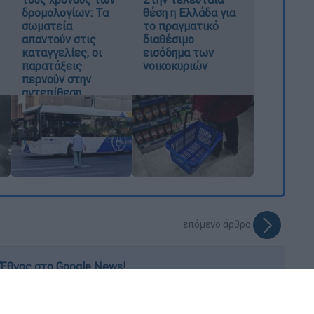
δρομολογίων: Τα
θέση η Ελλάδα για
σωματεία
το πραγματικό
απαντούν στις
διαθέσιμο
καταγγελίες, οι
εισόδημα των
παρατάξεις
νοικοκυριών
περνούν στην
αντεπίθεση
επόμενο άρθρο
Έθνος στο Google News!
 λεπτό, με την υπογραφή του www.ethnos.gr