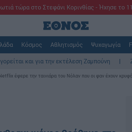
ωτιά τώρα στο Στεφάνι Κορινθίας - Ήχησε το 1
λάδα
Κόσμος
Αθλητισμός
Ψυχαγωγία
F
 και για την εκτέλεση Ζαμπούνη
Ζάκυνθος
Netflix έφερε την ταινιάρα του Νόλαν που οι φαν έχουν κρυφό