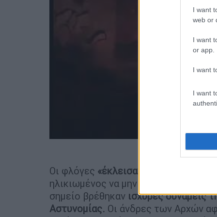
I want t
web or d
I want t
or app.
I want t
I want t
authenti
Οι φλόγες
«έκλεισαν» την είσοδο του
ηλικιωμένος να μην μπορεί να βρει τ
σημείο βρέθηκαν
ισχυρές δυνάμεις τ
Αστυνομίας.
Οι άνδρες των Αρχών αφ