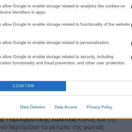
o allow Google to enable storage related to analytics like cookies on
evice identifiers in apps.
o allow Google to enable storage related to functionality of the website
video
o allow Google to enable storage related to personalization.
o allow Google to enable storage related to security, including
cation functionality and fraud prevention, and other user protection.
CONFIRM
 σπιτιού,
με αποτέλεσμα ο άτυχος
Data Deletion
Data Access
Privacy Policy
ρόπο διαφυγής και να καεί ζωντανός. Στο
ης Πυροσβεστικής Χαλκίδας
καθώς και της
ού περιόρισαν το μέτωπο της φωτιάς