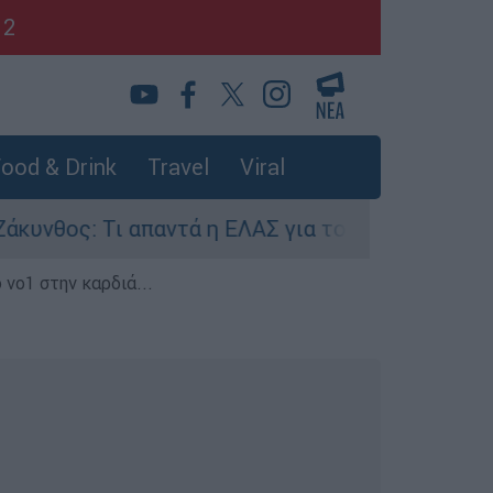
12
ood & Drink
Travel
Viral
: Τι απαντά η ΕΛΑΣ για τους 8 βιασμούς τουριστ
 νο1 στην καρδιά...