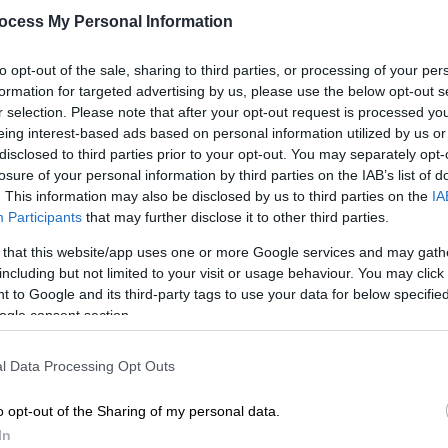
ocess My Personal Information
to opt-out of the sale, sharing to third parties, or processing of your per
formation for targeted advertising by us, please use the below opt-out s
r selection. Please note that after your opt-out request is processed y
eing interest-based ads based on personal information utilized by us or
disclosed to third parties prior to your opt-out. You may separately opt-
losure of your personal information by third parties on the IAB’s list of
. This information may also be disclosed by us to third parties on the
IA
 το ΕΘΝΟΣ στη Google
Participants
that may further disclose it to other third parties.
 that this website/app uses one or more Google services and may gath
ν Τρίτη, 20 Δεκεμβρίου, με 65χρονο άνδρα
including but not limited to your visit or usage behaviour. You may click 
τη
φωτιά
στο σπίτι του,
πλησίον του
 to Google and its third-party tags to use your data for below specifi
ogle consent section.
l Data Processing Opt Outs
o opt-out of the Sharing of my personal data.
In
θεση Πισπιρίγκου; Ανοιχτό ενδεχόμενο