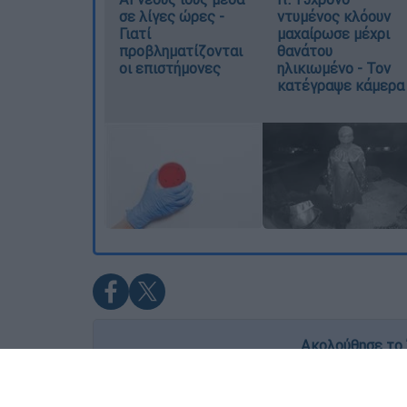
σε λίγες ώρες -
ντυμένος κλόουν
Γιατί
μαχαίρωσε μέχρι
προβληματίζονται
θανάτου
οι επιστήμονες
ηλικιωμένο - Τον
κατέγραψε κάμερα
Ακολούθησε το 
Live όλες οι εξελίξεις λεπτό προς