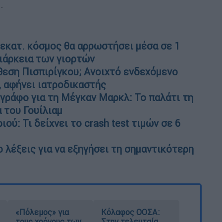
.
 εκατ. κόσμος θα αρρωστήσει μέσα σε 1
διάρκεια των γιορτών
θεση Πισπιρίγκου; Ανοιχτό ενδεχόμενο
, αφήνει ιατροδικαστής
γράφο για τη Μέγκαν Μαρκλ: Το παλάτι τη
α του Γουίλιαμ
ού: Τι δείχνει το crash test τιμών σε 6
 λέξεις για να εξηγήσει τη σημαντικότερη
«Πόλεμος» για
Κόλαφος ΟΟΣΑ:
τους χρόνους των
Στην τελευταία