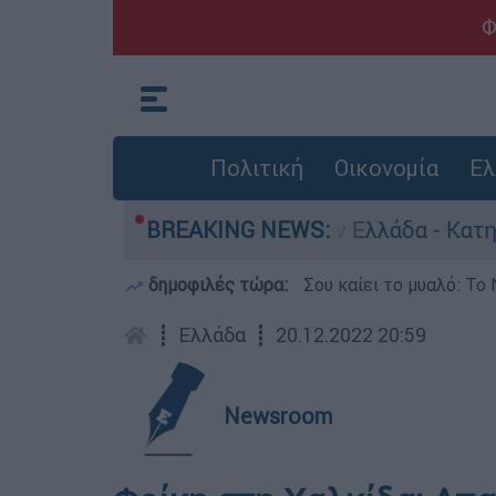
Φ
Πολιτική
Οικονομία
Ελ
για ανθρωποκτονίες στην Ελλάδα - Κατηγορείται
BREAKING NEWS:
δημοφιλές τώρα:
Σου καίει το μυαλό: Το 
┋
Ελλάδα
┋
20.12.2022 20:59
Newsroom