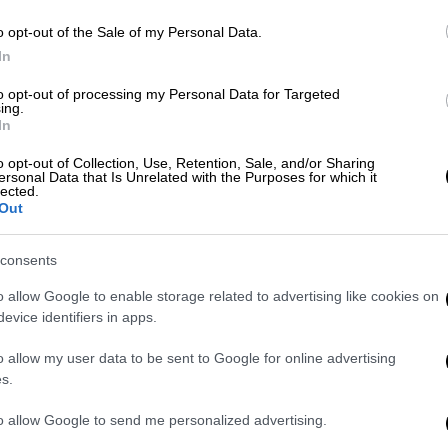
, αφήνει ιατροδικαστής
o opt-out of the Sale of my Personal Data.
In
to opt-out of processing my Personal Data for Targeted
«Είναι αθώος, έστειλε μόνο ένα
ing.
In
χάλη που συνελήφθη
o opt-out of Collection, Use, Retention, Sale, and/or Sharing
ersonal Data that Is Unrelated with the Purposes for which it
lected.
Out
ema.gr
ο 65χρονος ιδιοκτήτης της
ετά τις 19.30
το απόγευμα, ξέσπασε
κάτω
consents
o allow Google to enable storage related to advertising like cookies on
evice identifiers in apps.
o allow my user data to be sent to Google for online advertising
s.
to allow Google to send me personalized advertising.