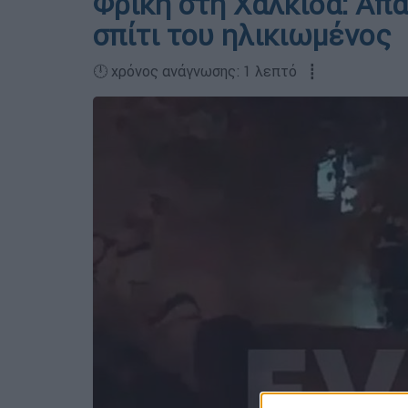
Φρίκη στη Χαλκίδα: Απ
σπίτι του ηλικιωμένος
🕛 χρόνος ανάγνωσης: 1 λεπτό ┋