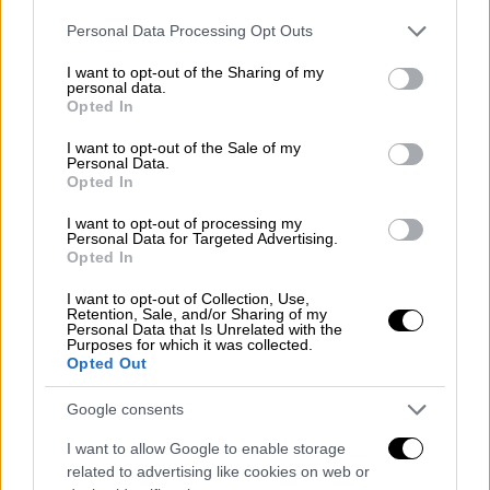
δρόμο προς τη φυλακή, ενώ άλλος ένας
έφηβος έχει αφεθεί ελεύθερος με
Please note that this website/app uses one or more Google
Personal Data Processing Opt Outs
services and may gather and store information including but
περιοριστικούς όρους
not limited to your visit or usage behaviour. You may click to
I want to opt-out of the Sharing of my
personal data.
grant or deny consent to Google and its third-party tags to
Με μαχαίρια και ναρκωτικά έχτιζαν
Opted In
use your data for below specified purposes in below Google
το προφίλ των «σκληρών» οι ανήλικοι
consent section.
I want to opt-out of the Sale of my
Personal Data.
Παράλληλα, το κεντρικό δελτίο ειδήσεων
Opted In
του OPEN, έφερε στο φως της
I want to opt-out of processing my
δημοσιότητας αποκαλυπτικά βίντεο από
Personal Data for Targeted Advertising.
Opted In
τους ανήλικους που
έχουν προφυλακιστεί για την υπόθεση
I want to opt-out of Collection, Use,
Retention, Sale, and/or Sharing of my
του
ομαδικού βιασμού
του 15χρονου μαθητή.
Personal Data that Is Unrelated with the
Purposes for which it was collected.
Opted Out
Google consents
I want to allow Google to enable storage
related to advertising like cookies on web or