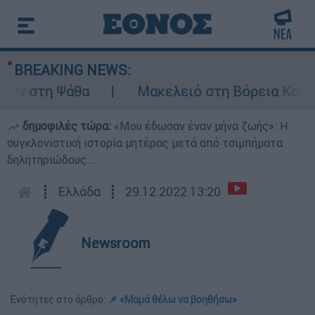
BREAKING NEWS:
 στη Ψάθα
Μακελειό στη Βόρεια Καρολίνα 
δημοφιλές τώρα:
«Μου έδωσαν έναν μήνα ζωής»: Η
συγκλονιστική ιστορία μητέρας μετά από τσιμπήματα
δηλητηριώδους...
┋
Ελλάδα
┋
29.12.2022 13:20
Newsroom
Ενότητες στο άρθρο:
📌 «Μαμά θέλω να βοηθήσω»