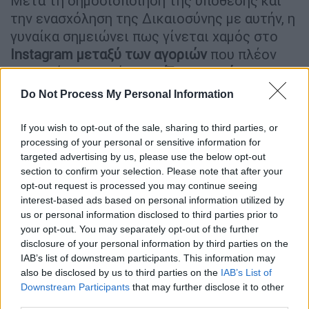
Μετά τη δημοσιοποίηση της υπόθεσης και
την ενασχόληση της Δικαιοσύνης με αυτήν, η
γυναίκα σημειώνει πως γίνεται χαμός στο
Instagram
μεταξύ των αγοριών
που πλέον
ονοματίζουν κορίτσια.
«Έχουν αρχίσει να
δικάζουν τα παιδιά της περιοχής το ένα το
Do Not Process My Personal Information
άλλο»
λέει η μητέρα της 15χρονης
μαθήτριας
.
If you wish to opt-out of the sale, sharing to third parties, or
processing of your personal or sensitive information for
Υπενθυμίζεται πως σήμερα, Πέμπτη,
έλαβε
targeted advertising by us, please use the below opt-out
προθεσμία
για την απολογία του ο
8ος
section to confirm your selection. Please note that after your
opt-out request is processed you may continue seeing
ανήλικος
που κατηγορείται για τον ομαδικό
interest-based ads based on personal information utilized by
βιασμό του 15χρονου.Ο 15χρονος που δεν
us or personal information disclosed to third parties prior to
είχε εντοπιστεί στο πλαίσιο του αυτοφώρου
your opt-out. You may separately opt-out of the further
θα απολογηθεί στις 9 Ιανουαρίου.
disclosure of your personal information by third parties on the
IAB’s list of downstream participants. This information may
Στις φυλακές οδηγήθηκε χτες, Τετάρτη
also be disclosed by us to third parties on the
IAB’s List of
Downstream Participants
that may further disclose it to other
ακόμα ένας 15χρονος, ο 6ος που παίρνει τον
third parties.