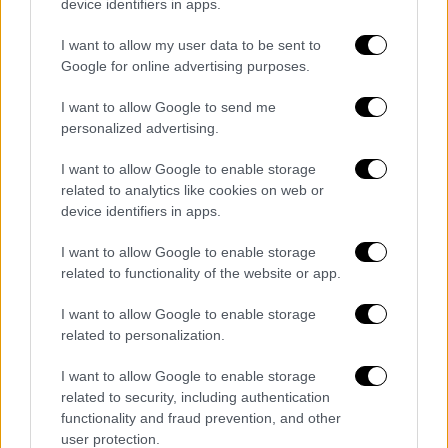
video
device identifiers in apps.
I want to allow my user data to be sent to
Google for online advertising purposes.
I want to allow Google to send me
personalized advertising.
Όπως αναφέρει η Μίνα Καραμήτρου, ήθελαν
να δείξουν πόσοι «σκληροί» ήταν, με έναν
I want to allow Google to enable storage
από τους ανηλίκους να κρατά μια φαλτσέτα.
related to analytics like cookies on web or
device identifiers in apps.
Το βίντεο αυτό μάλιστα γυρίστηκε μέσα
στο σπίτι όπου εκτυλίχτηκε αυτή
I want to allow Google to enable storage
η φρικαλεότητα κατά του 15χρονου.
related to functionality of the website or app.
Σε άλλο βίντεο που έχουν ανακαλύψει στα
I want to allow Google to enable storage
related to personalization.
εγκληματολογικά εργαστήρια δεν διστάζουν
να κάνουν χρήση ναρκωτικών, να το τραβάνε
I want to allow Google to enable storage
σε βίντεο και να το ανεβάζουν στα social
related to security, including authentication
media.
functionality and fraud prevention, and other
user protection.