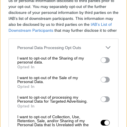
us or personal information disclosed to third parties prior to
373 στο Βόρειο Αιγαίο και
your opt-out. You may separately opt-out of the further
358 στα Ιόνια Νησιά.
disclosure of your personal information by third parties on the
IAB’s list of downstream participants. This information may
also be disclosed by us to third parties on the
IAB’s List of
Ειδικότερα, οι παραβάσεις, που
Downstream Participants
that may further disclose it to other
βεβαιώθηκαν αφορούν:
third parties.
Please note that this website/app uses one or more Google
6.478 για παράνομη στάθμευση,
Personal Data Processing Opt Outs
services and may gather and store information including but
4.220 για υπερβολική ταχύτητα,
not limited to your visit or usage behaviour. You may click to
I want to opt-out of the Sharing of my
710 για οδήγηση χωρίς άδεια ικανότητας
personal data.
grant or deny consent to Google and its third-party tags to
Opted In
οδήγησης,
use your data for below specified purposes in below Google
563 για οδήγηση σε κατάσταση μέθης,
consent section.
I want to opt-out of the Sale of my
Personal Data.
512 για μη χρήση ζώνης ασφαλείας,
Opted In
314 για μη χρήση προστατευτικού
I want to opt-out of processing my
κράνους,
Personal Data for Targeted Advertising.
295 για Κ.Τ.Ε.Ο.,
Opted In
209 ανασφάλιστα οχήματα,
I want to opt-out of Collection, Use,
186 για παραβίαση σηματοδότη,
Retention, Sale, and/or Sharing of my
Personal Data that Is Unrelated with the