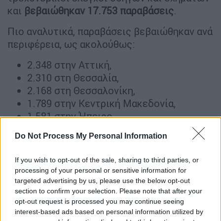
και
βεβαιώθηκαν 17.753 παραβάσεις
.
Πιο αναλυτικά, παραβάσεις βεβαιώθηκαν ανά
περιφέρεια, ως ακολούθως:
2.348 στην Αττική,
2.310 στη Θεσσαλία,
2.168 στη Θεσσαλονίκη,
1.789 στην Κεντρική Μακεδονία,
1.581 στην Ήπειρο,
1.456 στην Κρήτη,
Do Not Process My Personal Information
1.392 στη Δυτική Ελλάδα,
1.272 στη Στερεά Ελλάδα,
If you wish to opt-out of the sale, sharing to third parties, or
1.183 στην Ανατολική Μακεδονία και
processing of your personal or sensitive information for
Θράκη,
targeted advertising by us, please use the below opt-out
902 στην Πελοπόννησο,
section to confirm your selection. Please note that after your
opt-out request is processed you may continue seeing
442 στο Νότιο Αιγαίο,
interest-based ads based on personal information utilized by
414 στη Δυτική Μακεδονία,