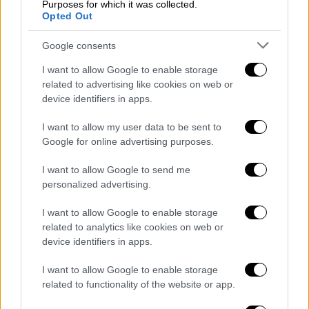
124 για χρήση κινητού τηλεφώνου,
Purposes for which it was collected.
Opted Out
115 για αντικανονικούς ελιγμούς,
114 για κίνηση στο αντίθετο ρεύμα
Google consents
κυκλοφορίας,
I want to allow Google to enable storage
100 για θορύβους,
related to advertising like cookies on web or
80 για αντικανονικό προσπέρασμα,
device identifiers in apps.
76 μη τήρηση απόστασης ασφαλείας,
74 για φθαρμένα ελαστικά,
I want to allow my user data to be sent to
Google for online advertising purposes.
67 για αντίθετη κίνηση σε μονόδρομο,
48 για μη χρήση παιδικών καθισμάτων,
I want to allow Google to send me
31 για υπέρβαρο φορτίο,
personalized advertising.
24 για παραβίαση σήματος τροχονόμου,
I want to allow Google to enable storage
21 για παραβίαση προτεραιότητας,
related to analytics like cookies on web or
19 για καυσαέρια,
device identifiers in apps.
18 για αντικανονική χρήση φώτων,
I want to allow Google to enable storage
17 μη κίνηση σε δεξιό άκρο οδού,
related to functionality of the website or app.
14 για απόσπαση προσοχής οδηγού,