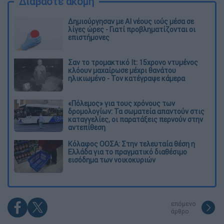
Διαβάστε ακόμη
Δημιούργησαν με AI νέους ιούς μέσα σε
λίγες ώρες - Γιατί προβληματίζονται οι
επιστήμονες
Σαν το τρομακτικό It: 15χρονο ντυμένος
κλόουν μαχαίρωσε μέχρι θανάτου
ηλικιωμένο - Τον κατέγραψε κάμερα
«Πόλεμος» για τους χρόνους των
δρομολογίων: Τα σωματεία απαντούν στις
καταγγελίες, οι παρατάξεις περνούν στην
αντεπίθεση
Κόλαφος ΟΟΣΑ: Στην τελευταία θέση η
Ελλάδα για το πραγματικό διαθέσιμο
εισόδημα των νοικοκυριών
επόμενο
άρθρο