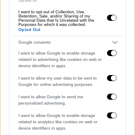
Opted In
Το χρονικό
I want to opt-out of Collection, Use,
Retention, Sale, and/or Sharing of my
Personal Data that Is Unrelated with the
Σύμφωνα με όσα έχουν γίνει γνωστά, την
Purposes for which it was collected.
παραμονή της Πρωτοχρονιάς,
η 29χρονη
Opted Out
έφυγε με το κοριτσάκι
από χωριό της
Google consents
Αλεξάνδρειας Ημαθίας
, όπου ζούσε με τους
γονείς της, και επέστρεψε την επόμενη μέρα
I want to allow Google to enable storage
related to advertising like cookies on web or
χωρίς το 11 μηνών
βρέφος
.
device identifiers in apps.
Άμεσα ειδοποιήθηκε η
αστυνομία
και
I want to allow my user data to be sent to
ξεκίνησαν οι έρευνες προκειμένου να
Google for online advertising purposes.
διαπιστωθεί τι ακριβώς έχει συμβεί. Τελικά
το
βρέφος
εντοπίστηκε από αστυνομικούς
I want to allow Google to send me
personalized advertising.
στο φράγμα του Αλιάκμονα και μεταφέρθηκε
στο νοσοκομείο Βέροιας, όπου
I want to allow Google to enable storage
διαπιστώθηκε ο θάνατός του.
related to analytics like cookies on web or
device identifiers in apps.
ΟΛΕΣ ΟΙ ΕΙΔΗΣΕΙΣ