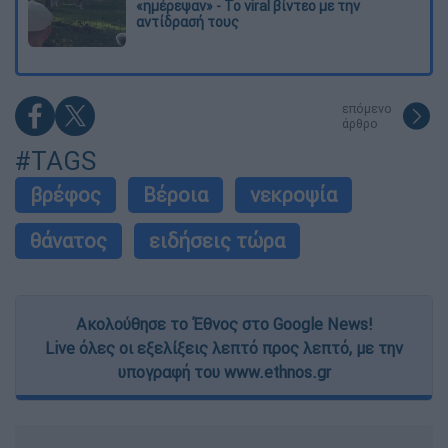
«ημέρεψαν» - Το viral βίντεο με την
αντίδρασή τους
επόμενο
άρθρο
#TAGS
βρέφος
Βέροια
νεκροψία
θάνατος
ειδήσεις τώρα
Ακολούθησε το Έθνος στο Google News!
Live όλες οι εξελίξεις λεπτό προς λεπτό, με την
υπογραφή του www.ethnos.gr