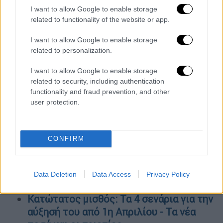
I want to allow Google to enable storage
H ομολογία της μητέρας για το νεκρό
related to functionality of the website or app.
βρέφος στο φράγμα του Αλιάκμονα -
I want to allow Google to enable storage
Πώς εντοπίστηκε το 11 μηνών
related to personalization.
κοριτσάκι
Ανοιχτά τα καταστήματα σήμερα
I want to allow Google to enable storage
Δευτέρα 2 Ιανουαρίου; Τι ισχύει για
related to security, including authentication
functionality and fraud prevention, and other
σούπερ μάρκετ και λαϊκές αγορές
user protection.
Η απίστευτη ιστορία του Ταξιάρχη στη
Λέσβο: Πώς ο 17χρονος επανήλθε από
κώμα λίγο πριν οι γονείς του δωρίσουν
CONFIRM
τα όργανα
Σε κρίσιμη κατάσταση στο νοσοκομείο o
Τζέρεμι Ρένερ - Τραυματίστηκε ενώ
Data Deletion
Data Access
Privacy Policy
καθάριζε το χιόνι
Κατώτατος μισθός: Τα 4 σενάρια για την
αύξησή του από 1η Απριλίου - Τα νέα