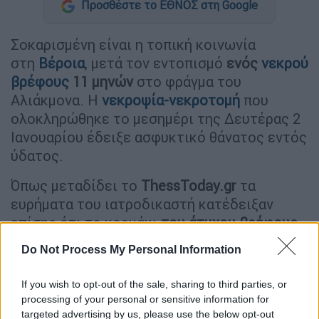
Προσθέστε το ΕΘΝΟΣ στη Google
Σοκαρισμένη είναι η τοπική κοινωνία
στη
Βέροια
, μετά τον εντοπισμό
ενός
νεκρού
βρέφους
11 μηνών
στο φράγμα του
Αλιάκμονα. Η
νεκροψία-νεκροτομή
που
ολοκληρώθηκε το μεσημέρι της Δευτέρας 2
Ιανουαρίου έδειξε ασφυκτικό θάνατος εντός
ύδατος.
Όπως μεταδίδει το
ThessToday.gr
τα
ευρήματα του ιατροδικαστή κατέδειξαν
επίσης ότι το κορμάκι
του άτυχου βρέφους
έφερε δαγκωματιές όταν ήταν ήδη
νεκρό
, με
Do Not Process My Personal Information
συνέπεια την
απώλεια μυϊκής μάζας
.
If you wish to opt-out of the sale, sharing to third parties, or
Σημειώνεται ότι η 29χρονη που μένει στον
processing of your personal or sensitive information for
Σταυρό Αλεξάνδρειας
φαίνεται πως το
targeted advertising by us, please use the below opt-out