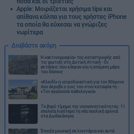
ποσά και οι τριετίες
Apple: Μοιράζεται χρήσιμα tips και
απίθανα κόλπα για τους χρήστες iPhone
τα οποία θα εύχεσαι να γνώριζες
νωρίτερα
Διαβάστε ακόμη
Η «ακτινογραφία» της καταστροφής από
τις φωτιές στη Δυτική Αττική - Οι
εκτάσεις που κάηκαν και η επόμενη μέρα
του δάσους
«Κλειδί» η ιατροδικαστική για τον 90χρονο
που έκρυβε ο γιος του στον καταψύκτη -
«Τον αγαπούσε παθολογικά»
Το βαρύ τίμημα της υπογεννητικότητας: 11
σχολεία λιγότερα τη νέα σχολική χρονιά
στα Δωδεκάνησα
Έπαιξε μουσική σε λιοντάρια και αυτά