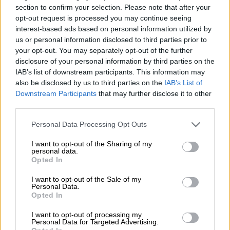
προηγούμενο διάστημα είχε διαμάχη με τον
section to confirm your selection. Please note that after your
πατέρα του παιδιού, ο οποίος σύμφωνα με
opt-out request is processed you may continue seeing
interest-based ads based on personal information utilized by
μαρτυρίες ντόπιων κατοίκων προσπαθούσε
us or personal information disclosed to third parties prior to
να πάρει την επιμέλεια του βρέφους.
your opt-out. You may separately opt-out of the further
disclosure of your personal information by third parties on the
IAB’s list of downstream participants. This information may
also be disclosed by us to third parties on the
IAB’s List of
Downstream Participants
that may further disclose it to other
third parties.
Please note that this website/app uses one or more Google
Personal Data Processing Opt Outs
video
services and may gather and store information including but
not limited to your visit or usage behaviour. You may click to
I want to opt-out of the Sharing of my
personal data.
grant or deny consent to Google and its third-party tags to
Opted In
use your data for below specified purposes in below Google
consent section.
I want to opt-out of the Sale of my
Personal Data.
Υπενθυμίζεται ότι η γυναίκα που φαίνεται να
Opted In
έχει ψυχολογικά προβλήματα ομολόγησε
I want to opt-out of processing my
στις Αρχές τι συνέβη και συνελήφθη.
Personal Data for Targeted Advertising.