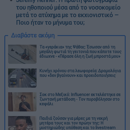
του ηθοποιού μέσα από το νοσοκομείο
μετά το ατύχημα με το εκχιονιστικό –
Ποιο ήταν το μήνυμα του;
Διαβάστε ακόμη
Τα «γεράκια» της Ψάθας: Έσωσαν από τη
μεγάλη φωτιά τη γειτονιά που κάποτε τους
έδιωχνε - «Πέρασε όλη η ζωή μπροστά μου»
Κυνήγι χρόνου στα λεωφορεία: Δρομολόγια
που «δεν βγαίνουν» και προειδοποιήσεις
Σοκ στο Μεξικό: Influencer εκτελέστηκε σε
ζωντανή μετάδοση - Τον πυροβόλησαν στο
κεφάλι
Παιδιά ζούσαν για μέρες με τη νεκρή
μητέρα τους και τον πρώην της: Η
μυστηριώδης υπόθεση και το livestream