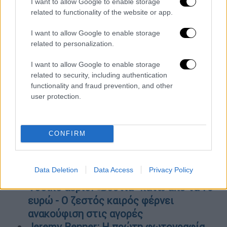
I want to allow Google to enable storage
τονίζοντας πόσο ανοργάνωτοι ήταν οι
related to functionality of the website or app.
υπεύθυνοι.
I want to allow Google to enable storage
related to personalization.
ΟΛΕΣ ΟΙ ΕΙΔΗΣΕΙΣ
I want to allow Google to enable storage
Οριστική απόφαση Μητσοτάκη για τις
related to security, including authentication
εκλογές: Κάλπες από τον Απρίλιο και
functionality and fraud prevention, and other
μετά
user protection.
Ραγδαίες εξελίξεις: Παραιτήθηκε ο
βουλευτής της ΝΔ Χειμάρας
Αποκαλύψεις από τον πατέρα της
CONFIRM
Καρολάιν για τον Μπάμπη
Αναγνωστόπουλο: «Μετέφερε
Data Deletion
Data Access
Privacy Policy
ναρκωτικά με το ελικόπτερο»
Φυσικό αέριο: «Βουτιά» κάτω από τα 70
ευρώ - Ο ζεστός καιρός φέρνει
ανακούφιση στις αγορές
Jeremy Renner: Η πρώτη φωτογραφία