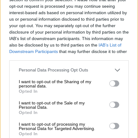
φαινόταν, ζήσαμε και ζούμε από σύμπτωση.
opt-out request is processed you may continue seeing
Η ταχύτητα ήταν ήδη μειωμένη
interest-based ads based on personal information utilized by
προηγουμένως καθώς υπήρχε πάχνη.
us or personal information disclosed to third parties prior to
Σταμάτησα και εγώ με τους άλλος, έβγαλα τα
your opt-out. You may separately opt-out of the further
disclosure of your personal information by third parties on the
αλάρμ ομίχλης. Το θέμα είναι πως το
IAB’s list of downstream participants. This information may
αυτοκίνητο που υπήρχε εκεί με τα αλουμίνια
also be disclosed by us to third parties on the
IAB’s List of
γλίτωσε γιατί η
νταλίκα που ερχόταν έπεσε
Downstream Participants
that may further disclose it to other
σε φράγμα
καθώς ήδη είχαν
τρακάρει
τα
third parties.
μπροστινά οχήματα
και
είχαν βγει όλοι οι
Please note that this website/app uses one or more Google
Personal Data Processing Opt Outs
άνθρωποι έξω
».
services and may gather and store information including but
not limited to your visit or usage behaviour. You may click to
I want to opt-out of the Sharing of my
personal data.
grant or deny consent to Google and its third-party tags to
Opted In
use your data for below specified purposes in below Google
consent section.
I want to opt-out of the Sale of my
Personal Data.
Opted In
video
I want to opt-out of processing my
Personal Data for Targeted Advertising.
Opted In