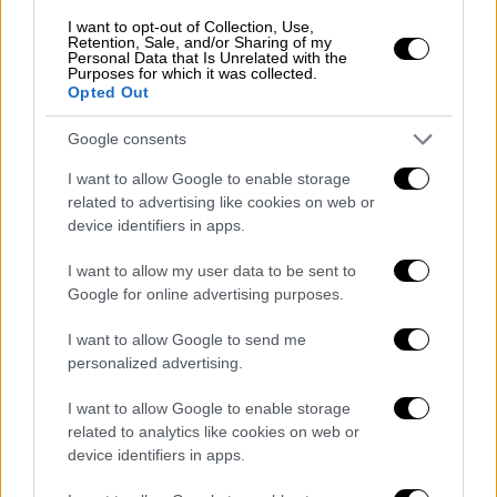
I want to opt-out of Collection, Use,
Retention, Sale, and/or Sharing of my
Personal Data that Is Unrelated with the
Purposes for which it was collected.
Opted Out
Ο αυτόπτης μάρτυρας σημειώνει πως ο
κόσμος ήταν τυχερός που βγήκε από τα
Google consents
οχήματα ενώ τονίζει πως «αν δεν τον
I want to allow Google to enable storage
άγγιζες τον άλλον δεν θα μπορούσες να τον
related to advertising like cookies on web or
δεις, τόση ομίχλη είχε».
device identifiers in apps.
Σύμφωνα με τον ίδιο, στην
αριστερή λωρίδα
I want to allow my user data to be sent to
τράκαραν γιατί έτρεχαν
.
Google for online advertising purposes.
«Αυτή η λωρίδα της ομίχλης ήταν περίπου
I want to allow Google to send me
500 μέτρα. Αν υπήρχαν δύο βαν με αλάρμ θα
personalized advertising.
περνάγαμε χωρίς πρόβλημα», τονίζει.
I want to allow Google to enable storage
related to analytics like cookies on web or
Τέλος, αναφέρει πως οι πρώτοι που
device identifiers in apps.
έσπευσαν στο σημείο ήταν οι
πυροσβέστες
και μετά από ώρα πήγαν από το ΕΚΑΒ,